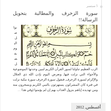
5 سبتمبر
سورة الزخرف والمطالبة بتحويل
الرسالة!!
نوا
ص
ل
الي
وم
بف
ض
ل
الرب العظيم تناولنا لسور القرآن الكريم لنبين وحدتها الموضوعية
والأجواء التي نزلت فيها, ونعرض اليوم بإذن الله ذي الجلال
والإكرام لسورة الزخرف, فنقول:سورة الزخرف سورة مكية نزلت
في فترة كان المشركون يستهزئون بالنبي الكريم ويسخرون منه
ومن تهديده إياهم بنزول العذاب بهم إن لم يؤمنوا (وفي هذا …
أغسطس, 2012