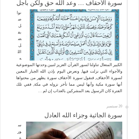
سورة الأحقاف … وعد الله حق ولكن بأجل
نوا
ص
ل
بف
ض
ل
الل
ه
الكبير المتعال تناولنا لسور القرآن العزيز لنبين وحدتها الموضوعية
والأجواء التي نزلت فيها, ونعرض اليوم بإذن الله الجبار المعين
لسورة الأحقاف, فنقول:سورة الأحقاف سورة يظهر من محتواها
أنها سورة مكية وأنها ليس مما تأخر نزوله في مكة, ففي تلك
الفترة كان الرسول يعد المشركين بالعذاب إن لم …
20 سبتمبر
سورة الجاثية وجزاء الله العادل
س
ور
ة