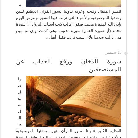
ه
الكبير المتعال وفتحه وعونه تناولنا لسور القرآن العظيم لنبين
وحدتها الموضوعية والأجواء التي نزلت فيها السور, ونعرض اليوم
بإذن الله لسورة محمد, فنقول:قالت كتب أسباب النزول أن سورة
محمد (أو سورة القتال) سورة مدنية, -وهي كذلك- وإن لم تبين
متى نزلت تحديدا ولأي سبب نزلت فقيل أنها …
13 سبتمبر
سورة الدخان ورفع العذاب عن
المستضعفين
وا
ص
ل
بف
ض
ل
الل
ه
العظيم الكبير تناولنا لسور القرآن لنبين وحدتها الموضوعية
والأجواء التي نزلت فيها, ونعرض اليوم بإذن الله اللطيف لسورة