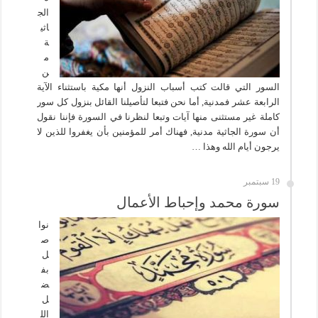
الج
اثي
ة
م
ن
السور التي قالت كتب أسباب النزول أنها مكية باستثناء الآية
الرابعة عشر فمدنية, أما نحن فتبعا لتأصيلنا القائل بنزول كل سور
كاملة غير مستثنى منها آيات وتبعا لنظرنا في السورة فإننا نقول
أن سورة الجاثية مدنية, فهناك أمر للمؤمنين بأن يغفروا للذين لا
يرجون أيام الله وهذا …
19 سبتمبر
سورة محمد وإحباط الأعمال
نوا
ص
ل
بف
ض
ل
الل