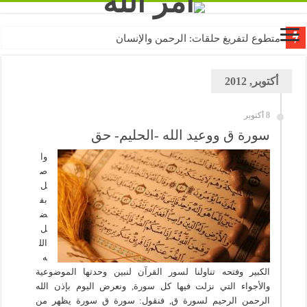
متطوع لتفريغ حلقات: الرحمن والإنسان
أكتوبر, 2012
8 أكتوبر
سورة ق ووعيد الله -الحليم- حق
وا
ص
ل
بف
ض
ل
الل
ه
الكبير وفتحه تناولنا لسور القرآن لنبين وحدتها الموضوعية
والأجواء التي نزلت فيها كل سورة, ونعرض اليوم بإذن الله
الرحمن الرحيم لسورة ق, فنقول: سورة ق سورة يظهر من