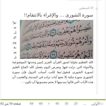
29 أغسطس
سورة الشورى … والإغراء بالانتقام!!
نوا
ص
ل
الي
وم
بف
ض
ل
الله العظيم تناولنا لسور القرآن العزيز لنبين وحدتها الموضوعية
والأجواء التي نزلت فيها, ونعرض اليوم بفضل الله الفتاح العليم
لسورة الشورى, فنقول:تبعا لكتب أسباب النزول فإن سورة
الشورى سورة مكية إلا بضع آيات نزلت في المدينة, والعجيب أن
هذه الآيات التي قالوا بمدنيتها لا يحتم مضمونها أن تكون …
49
48
«
40
30
20
...
« الأولى
صفحة 50 من 82