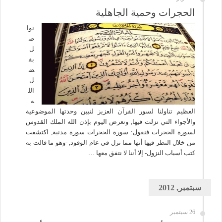
الحجرات وحمية الجاهلية
نوا
ص
ل
بف
ض
ل
الل
ه
العظيم تناولنا لسور القرآن العزيز لنبين وحدتها الموضوعية
والأجواء التي نزلت فيها, ونعرض اليوم بإذن الله الملك القدوس
لسورة الحجرات فنقول: سورة الحجرات سورة مدنية, اكتشفت
من خلال النظر فيها أنها مما نزل في عام الوفود, -وهو ما قالت به
كتب أسباب النزول- إلا أننا لا نتفق معها …
سبتمبر, 2012
26 سبتمبر