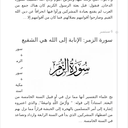
الدخان, فنقول: قبل بعثة الرسول الكريم كان هناك جمع من
العرب لم يقتنع بعبادة المشركين ورأوا فيها انحرافاً عن دين الله
القيم, وصارحوا أقوامهم بضلالهم, فما كان من أقوامهم إلا …
6 سبتمبر
سورة الزمر: الإنابة إلى الله هي الشفيع
سور
ة
الزم
ر
سور
ة
مكية
استن
تج علماء التفسير أنها مما نزل في أو قبيل السنة الخامسة من
البعثة, استناداً إلى قوله: ” وَأَرْضُ اللَّهِ وَاسِعَةٌ”, والذي اعتبروه
إشارة إلى أمر المسلمين بالهجرة إلى الحبشة فراراً مما نزل بهم
من اضطهاد المشركين, الذي بدأ في السنة الرابعة وازداد وتصاعد
في السنة الخامسة. …