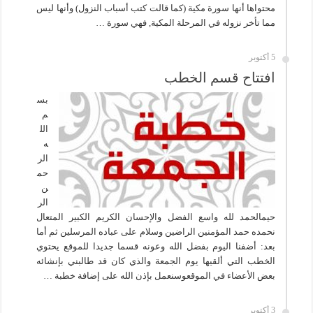
محتواها أنها سورة مكية (كما قالت كتب أسباب النزول) وأنها ليس
مما تأخر نزوله في المرحلة المكية, فهي سورة …
5 أكتوبر
افتتاح قسم الخطب
بس
م
الل
ه
الر
حم
ن
الر
حيمالحمد لله واسع الفضل والإحسان الكريم الكبير المتعال
نحمده حمد المؤمنين الراضين وسلام على عباده المرسلين ثم أما
بعد: أضفنا اليوم بفضل الله وعونه قسما جديدا للموقع يحتوي
الخطب التي ألقيها يوم الجمعة والذي كان قد طالبني بإنشائه
بعض الأعضاء في الموقعوسنعمل بإذن الله على إضافة خطبة …
3 أكتوبر