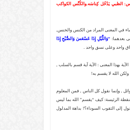
س: الظبي يَدْخُل كِناسَه.والكُنَّس الكواكب
علماء في المعنى المراد من الكنس والخنس,
ى بعدهما:
“وَاللَّيْلِ إِذَا عَسْعَسَ وَالصُّبْحِ إِذَا
اق واحد وعلى نسق واحد .
ية بهذا المعنى : الآية آية قسم بالسلب ,
لكن الله لا يقسم به!
ئل , وإنما نقول كل الناس , فمن المعلوم
النقطة الرئيسة: كيف “يقسم” الله بما ليس
تحول إلى الثقوب السوداء؟! بداهة المدلول