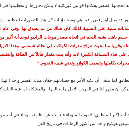
ة لحجمها الصغير يحكمها قوانين فيزيائية لا يمكن تجاوزها أو تحطيمها في ا
ور قد يقبل أو يرفض , فما هي وسيلة إثبات كل هذه التصورات العظيمة , 
 جسم باهت يشبه النجم في اتجاه مصدر موجات الراديو فوجد أنة أكبر من ك
كتلة وقريبا منا بحيث تنزاح مدرات الكواكب في نظام شمسي. وهذا الانزيا
على هذه المسافة الكبيرة لابد وأنه يبث مقدار هائلاً من الطاقة والتفسير
جرات بكاملها وتسمى الكوازر وتعني شبيه النجوم. “
طابق لما ينبغي أن يكنه الأمر مع حساباتهم فكان هناك تفسير واحد ! لهذا 
مكن أن يظهر لنا في القريب الآجل ما يخالفها ! والمشكلة أن علم الفلك
أحد أكبر المنظري للثقوب السوداء فيتراجع عن نظريته , وجاء في أحد مواقع
تيفن هوكنج واحدا من أشهر الرهانات في تاريخ العل