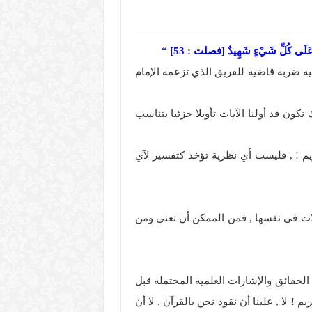
نَّهُ عَلَى كُلِّ شَيْءٍ شَهِيدٌ [فصلت : 53] “
جيه ضربة قاضية للفريق الذي تزعمه الإمام
كون قد أولنا الآيات تأويلا جزئيا يتناسب
م ! , فليست أي نظرية تؤخذ كتفسير لآي
لات في نفسها , فمن الممكن أن تعني ومن
حقائق والإشارات العلمية المحتملة قبل
 ! لا , علينا أن نقود نحن بالقرآن , لا أن