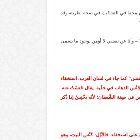
ان محقا في التشكيك في صحة نظريته وقد
! – وأنا عن نفسي لا أومن بوجود ما يسمى
 “خنس” كما جاء في لسان العرب: استخفاء
َنْس الذهاب في خِفْية. يقال خَنسْتُ عنه.
اس في صِفة الشَّيطان؛ لأنّه يَخْنِسُ إذا ذُكر
لى استخفاء. فالأوَّل: كَنْس البيتِ، وهو