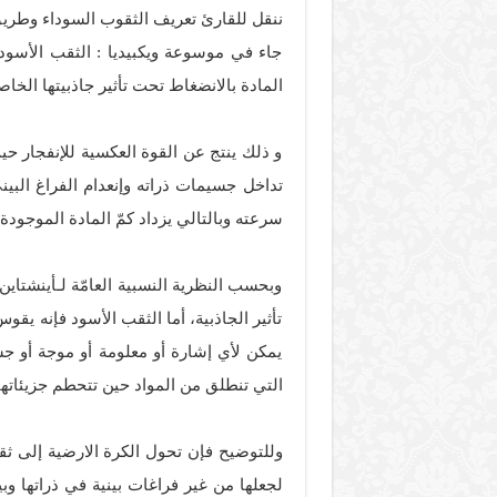
ننقل للقارئ تعريف الثقوب السوداء وطريق إ
جاء في موسوعة ويكبيديا : الثقب الأسود
المادة بالانضغاط تحت تأثير جاذبيتها الخاص
و ذلك ينتج عن القوة العكسية للإنفجار حيث
تداخل جسيمات ذراته وإنعدام الفراغ البين
سرعته وبالتالي يزداد كمّ المادة الموجودة
وبحسب النظرية النسبية العامّة لـأينشتاي
تأثير الجاذبية، أما الثقب الأسود فإنه يقو
يمكن لأي إشارة أو معلومة أو موجة أو ج
التي تنطلق من المواد حين تتحطم جزيئاتها
لجعلها من غير فراغات بينية في ذراتها و