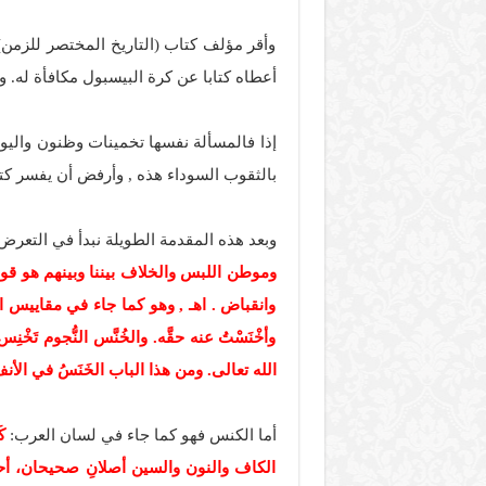
وأقر مؤلف كتاب (التاريخ المختصر للزمن
أعطاه كتابا عن كرة البيسبول مكافأة له. وقال هوكنج البالغ من العمر 2
إذا فالمسألة نفسها تخمينات وظنون واليوم
بالثقوب السوداء هذه , وأرفض أن يفسر كتا
وبعد هذه المقدمة الطويلة نبدأ في التعرض ل
وموطن اللبس والخلاف بيننا وبينهم هو قو
وانقباض . اهـ , وهو كما جاء في مقاييس الل
وأخْنَسْتُ عنه حقَّه. والخُنَّس النُّجوم تَخْن
الله تعالى. ومن هذا الباب الخَنَسُ في الأنف. 
أما الكنس فهو كما جاء في لسان العرب:
ك
الكاف والنون والسين أصلانِ صحيحان، أحدهم