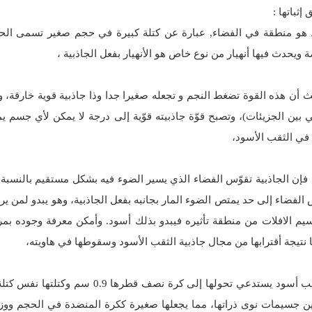
ثباتها :
 هو منطقة في الفضاء, عبارة عن كتلة كبيرة في حجم صغير تسمى الحجم
ة ويحدث فيها أنهيار من نوع خاص هو الأنهيار بفعل الجاذبية ،
 أن هذه القوة تضغط النجم و تجعله صغيرا جدا وذا جاذبية قوية خارقة، وي
ي بين الجزيئات)، وتصبح قوّة جاذبيته قوّية إلى درجة لا يمكن لأي جسم 
 في الثقب الأسود،
ن فإن الجاذبية تقوّس الفضاء الذي يسير الضوء فيه بشكل مستقيم بالنسب
س الفضاء إلى حد يمتص الضوء المار بجانبه بفعل الجاذبية، وهو يبدو لمن ير
سيم الافلات من منطقة تأثيره فيبدو بذلك أسود. وأمكن معرفة وجوده بمر
 نتيجة أقترابها من مجال جاذبية الثقب الأسود وسقوطها في هاويته،
وللتوضيح فإن تحول الكرة الارضية إلى ثقب أسود يست
بين جسيمات نوى ذراتها، مما يجعلها صغيرة ككرة المنضدة في الحجم ووزن