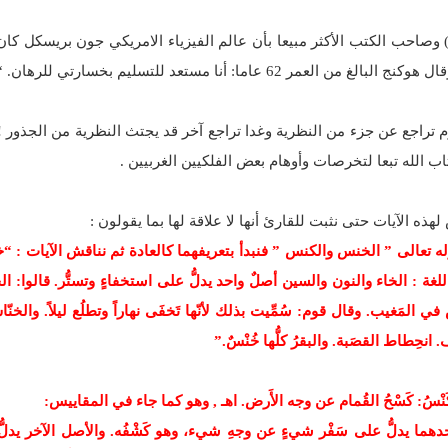
) وصاحب الكتب الأكثر مبيعا بأن عالم الفيزياء الامريكي جون بريسكل ك
6 عاما: أنا مستعد للتسليم بخسارتي للرهان. “
 تراجع عن جزء من النظرية وغدا تراجع آخر قد يجتث النظرية من الجذور 
ب الله تبعا لتخرصات وأوهام بعض الفلكيين الغربيين .
هذه الآيات حتى نثبت للقارئ أنها لا علاقة لها بما يقولون :
له تعالى ” الخنس والكنس ” فنبدأ بتعريفهما كالعادة ثم نناقش الآيات :
غة : الخاء والنون والسين أصلٌ واحد يدلُّ على استخفاءٍ وتستُّر. قالوا: الخ
ِس في المَغيب. وقال قوم: سُمِّيت بذلك لأنّها تَخفَى نهاراً وتطلُع ليلاً. والخنّ
انحِطاط القصَبة. والبقرُ كلُّها خُنْسٌ.”
َنْسُ: كَسْحُ القُمام عن وجه الأَرض. اهـ , وهو كما جاء في المقاييس:
ا يدلُّ على سَفْر شيءٍ عن وجهِ شيء، وهو كَشْفُه. والأصل الآخر يدلُّ ع