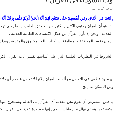
وب السوداء في القرآن ؟!
 في كتاب الله
آيَاتِنَا فِي الْآفَاقِ وَفِي أَنفُسِهِمْ حَتَّى يَتَبَيَّنَ لَهُمْ أَنَّهُ الْحَقُّ أَوَلَمْ يَكْفِ بِرَبِّكَ أَ
!– هو أن القرآن يحتوي الكثير والكثير من الحقائق العلمية , مما يعني تو
حديثة . ونحن إذ نأول القرآن من خلال الاكتشافات العلمية الحديثة ,
 بأن نقوم بالموافقة والمطابقة بين كتاب الله المخلوق والمقروء , وبذلك ن
لشروط في النظريات العلمية التي على أساسها تُفسر آيات القرآن الكري
منهج قطعي في التعامل مع ألفاظ القرآن , لأنها لا تحمل عندهم أي دلا
ومن الممكن …. إلخ ,
ن المفترض أن نقوم نحن بتقديم آي القرآن إلى العالم ونستخرج منها ال
كتشفوها هم ثم نهلل نحن قائلين : نعم , إنها موجودة عندنا في القرآن الكريم