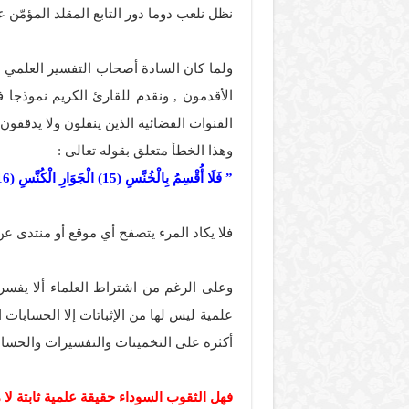
نظل نلعب دوما دور التابع المقلد المؤمّن 
ولما كان السادة أصحاب التفسير العلمي ال
الأقدمون , ونقدم للقارئ الكريم نموذجا ف
القنوات الفضائية الذين ينقلون ولا يدققون 
وهذا الخطأ متعلق بقوله تعالى :
” فَلَا أُقْسِمُ بِالْخُنَّسِ (15) الْجَوَارِ الْكُنَّسِ (16) وَاللَّيْلِ إِذَا عَسْعَسَ (17) “
فلا يكاد المرء يتصفح أي موقع أو منتدى عن
وعلى الرغم من اشتراط العلماء ألا يفسر ال
علمية ليس لها من الإثباتات إلا الحسابات 
أكثره على التخمينات والتفسيرات والحسابا
فهل الثقوب السوداء حقيقة علمية ثابتة لا م