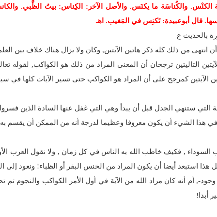
لة الكنْس. والكُناسَة ما يكنَس. والأصل الآخر: الكِناس: بيتُ الظَّبي. والكان
ِناسها. قال أبوعبيدة: تَكنِس في المَغيب. اهـ
ورة بالحديث ع
 أن انتهى من ذلك كله ذكر هاتين الآيتين, وكان ولا يزال هناك خلاف بين ال
آيتين التاليتين ترجحان أن المعنى المراد من ذلك هو الكواكب, لقوله تعال
 الآيتين كمرجح على أن المراد هو الكواكب حتى تسير الآيات كلها في سي
ة التي ستنهي الجدل قبل أن يبدأ وهي التي غفل عنها السادة الذين فسروا الآ
في هذا الشيء أن يكون معروفا وعظيما لدرجة أنه من الممكن أن يقسم به و
السوداء , فكيف خاطب الله به الناس في كل زمان , ولا نقول العرب الأوا
جل هذا استبعد أيضا أن يكون المراد من الخنس البقر أو الظباء! ونعود إلى 
جود-, أم أنه كان مراد الله من الآية في أول الأمر الكواكب والنجوم ثم 
ر أبدا!