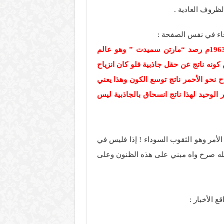
لظروف العادية .
جاء في نفس الصفحة :
” الثقوب السوداء لا دليل عليها سوى حسابات مبنية على النسبية لذلك كان هناك من لم يصدق بها. وفي عام 1963م رصد “مارتن سميدت ” وهو عالم
ونه ناتج عن حقل جاذبية فلو كان انزياح
ح نحو الأحمر ناتج توسع الكون وهذا يعني
 الوحيد لهذا ناتج انسحاق بالجاذبية ليس
الأمر وهو الثقوب السوداء ! إذا فليس في
 كله صرح واه مبني على هذه الظنون وعلى
 الأخبار :