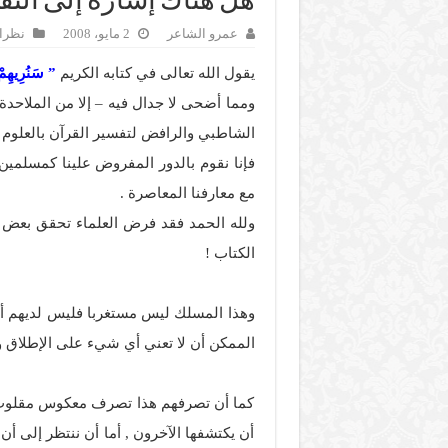
هل هناك إشارة إلى الثق
عمرو الشاعر
2 مايو، 2008
نظرات
يقول الله تعالى في كتابه الكريم
” سَنُرِيهِمْ 
ومما أضحى لا جدال فيه – إلا من الملاحدة 
الشاطبي والرافض لتفسير القرآن بالعلوم ال
فإنا نقوم بالدور المفروض علينا كمسلمين ,
مع معارفنا المعاصرة .
ولله الحمد فقد فرض العلماء تحقق بعض ا
الكتاب !
وهذا المسلك ليس مستغربا فليس لديهم أي 
الممكن أن لا تعني أي شيء على الإطلاق 
كما أن تصرفهم هذا تصرف معكوس مقلوب فم
أن يكتشفها الآخرون , أما أن ننتظر إلى أن ي