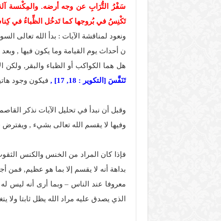
سَفْرُ التُّرَابِ عن وجه أرضه. والمِكْنسة آ
تَكْنِسُ في بُروجها كما تَدخُل الظِّباءُ في ك
ونعود لمناقشة الآيات : بدأ الله تعالى الس
ن أحداث يوم القيامة وما يكون فيها , وبعد
هل هما الكواكب أو الظباء والبقر, ولكن ال
تَنَفَّسَ [التكوير : 18, 17] ,
فيكون وجود هاتين
وقبل أن نبدأ في تحليل الآيات نذكر القاصم
وفيها لا يقسم الله تعالى بشيء , ويفترض 
فإذا كان المراد من الخنس والكنس الثقوب 
بداهة أنه لا يقسم إلا بما هو عظيم, فمن أ
معروفا عند الناس – وبما أرى أنه ليس له و
الذي يصدق عليه مراد الله يظل ثابتا ولا يتغي