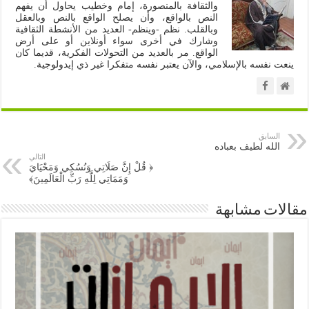
والثقافة بالمنصورة، إمام وخطيب يحاول أن يفهم
النص بالواقع، وأن يصلح الواقع بالنص وبالعقل
وبالقلب. نظم -وينظم- العديد من الأنشطة الثقافية
وشارك في أخرى سواء أونلاين أو على أرض
الواقع. مر بالعديد من التحولات الفكرية، قديما كان
ينعت نفسه بالإسلامي، والآن يعتبر نفسه متفكرا غير ذي إيدولوجية.
السابق
الله لطيف بعباده
التالي
﴿ قُلْ إِنَّ صَلَاتِي وَنُسُكِي وَمَحْيَايَ
وَمَمَاتِي لِلَّهِ رَبِّ الْعَالَمِينَ﴾
مقالات مشابهة