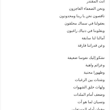
أنت المقتدر
ونحن الضعفاء العاجزون
ناقصون نحن يا ربنا ومحدودون
بعقولنا في سماك محلقون
وبقلوبنا في دنياك راغبون
آمالنا لنا سابقة
وعن قدراتنا فارقة
نشكو إليك نفوسا ضعيفة
وعزائم واهية
وظهورا محنية
وشتات بين الرغبات
ولهاث خلق الشهوات
وضعف أمام الملذات
ونسيان لما هو آت
وهوان أمام المستعلين