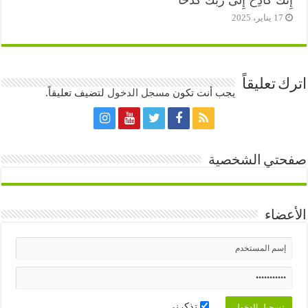
إِنَّكَ كَادِحٌ إِلَى رَبِّكَ كَدْحاً
17 يناير، 2025
اترك تعليقاً
يجب أنت تكون
مسجل الدخول
لتضيف تعليقاً.
صفحتي الشخصية
الأعضاء
تذكرني