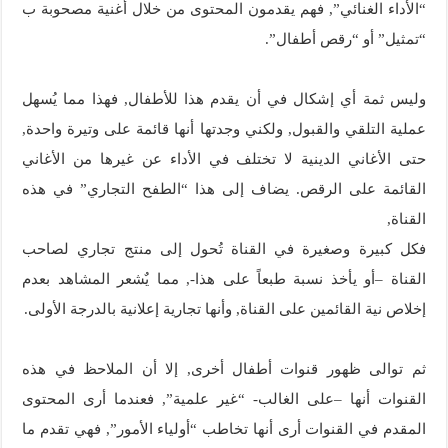
“الأداء الغنائي”, فهم يقدمون المحتوى من خلال أغنية مصحوبة ب
“تمثيل” أو “رقص أطفال”.
وليس ثمة أي إشكال في أن يقدم هذا للأطفال, فهذا مما يُسهل
عملية التلقي والقبول, ولكني وجدتها أنها قائمة على وتيرة واحدة,
حتى الأغاني الدينية لا تختلف في الأداء عن غيرها من الأغاني
القائمة على الرقص. يضاف إلى هذا “الطفح التجاري” في هذه
القناة,
فكل كبيرة وصغيرة في القناة تُحول إلى منتج تجاري لصاحب
القناة –أو يأخذ نسبة طبعاً على هذا-, مما يٌشعر المشاهد بعدم
إخلاص نية القائمين على القناة, وأنها تجارية إعلانية بالدرجة الأولى.
ثم توالى ظهور قنوات أطفال أخرى, إلا أن الملاحظ في هذه
القنوات أنها –على الغالب- “غير علمية”, فعندما أرى المحتوى
المقدم في القنوات أرى أنها تخاطب “أولياء الأمور”, فهي تقدم ما