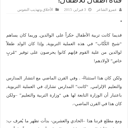
قناة أطفال للأطفال!
عمرو الشاعر
3 فبراير، 2015
الأخلاق وتهذيب النفوس
قديما كانت تربية الأطفال حكراً على الوالدين, وربما كان يساهم
“شيخ الكُتّاب” في هذه العملية التربوية, وإذا كان الولد طفلاً
لوالدين من علية القوم فإنهم كانوا يحرصون على توفير “مُربٍ
خاص” لأولادهم!
ولكن كان هذا استثناءً- . وفي القرن الماضي مع انتشار المدارس
والتعليم الإلزامي, “كانت” المدارس تشارك في العملية التربوية,
باعتبار أن الوزارة التابعة لها هي “وزارة التربية والتعليم” –ولكن
كان هذا في القرن الماضي-.
ومع مطلع قرننا هذا –الحادي والعشرين- بدأت تظهر ما يُعرف ب: