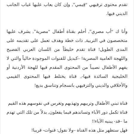
تقدم محتوى ترفيهي “قِيمي”, وإن كان يعاب عليها غياب الجانب
الديني فيها.
وأنا ك “أب مصري”, أحلم بقناة أطفال “مصرية”, يشرف عليها
متخصصون في التربية, ذات خطة وهدف تعمل على تقديمه على
المدى الطويل! قناة تقدم خليطاً من اللسان العربي الفصيح
واللهجة العامية المصرية! –كبديل للقنوات الموجودة حالياً والتي لا
يفهم الأطفال نصيباً من المحتوى المقدم فيها للهجة الأردنية أو
الخليجية السائدة فيها-, قناة يختلط فيها المحتوى القيمي
والأخلاقي والديني والترفيهي بانسجام وتناسق بديع!
قناة تبني الأطفال وتربيهم وتهذبهم وتغرس في نفوسهم هذه القيم
قناة تكمل دور الآباء وتساندهم فيما يفعلون, بدلاً من تلك التي تهدم
ما –قد- يبنيه الآباء!!
فهل ستظهر مثل هذه القناة –ولا نقول: قنوات- قريبا!