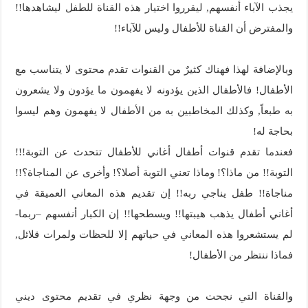
يجذب الآباء أنفسهم, ليقرروا اختيار هذه القناة للطفل ليشاهدها!!
والمفترض أن القناة للأطفال وليس للآباء!!
وبالإضافة لهذا فهناك كثيرٌ من القنوات تقدم محتوى لا يتناسب مع
الأطفال! فالأطفال الذين يؤدونه لا يفهمون ما يؤدون ولا يشعرون
به طبعاً, وكذلك المخاطبين به من الأطفال لا يفهمون وهم ليسوا
بحاجة له!
فعندما تقدم قنوات أطفال أغاني للأطفال تتحدث عن التوبة!!!
التوبة!! من ماذا؟! وماذا تعني التوبة أصلا؟! وأخرى عن المناجاة؟!!
مناجاة!! طفل يناجي ربه!! إن تقديم هذه المعاني العميقة في
أغاني أطفال يذهب هيبتها!! ويسطحها!! إن الكبار أنفسهم –ربما-
لم يستشعروا هذه المعاني في حياتهم إلا للحظات ولمرات قلائل,
فماذا ننتظر من الأطفال!
والقناة التي نجحت من وجهة نظري في تقديم محتوى ديني