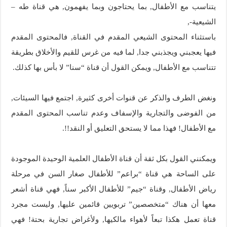
يتناسب مع الأطفال, بما يحتاجون وبما يفهمون, هي قناة طه –
الشيعية-,
باستثناء المحتوى الشيعي المقدم في القناة, فالمحتوى المقدم
فيها يعجبني ويجذبني جدا, لما فيه من غرس للقيم والأخلاق بطريقة
تتناسب مع الأطفال, ويمكن القول أن قناة “سنا” لا بأس بها كذلك.
ونغض الطرف والذكر عن قنوات أخرى كثيرة, اجتمع فيها السيئات,
من الفوضى والتجارية والإسفاف وعدم تناسب المحتوى المقدم
مع الأطفال! فهذا مما لا يستحق التعليق أو النقد!!.
ويمكنني القول بكل ثقة أن قناة الأطفال العلمية الوحيدة الموجودة
على الساحة هي قناة “براعم” للأطفال صغار السن في مرحلة
رياض الأطفال, وقناة “جيم” للأطفال الأكبر سناً, فهي قناة أشعر
معها أن هناك “متخصصين” تربويين قائمين عليها, وليست مجرد
قناة تعمل هكذا تبعاً لأهواء مالكيها, ولأغراض تجارية بحتة! فهي