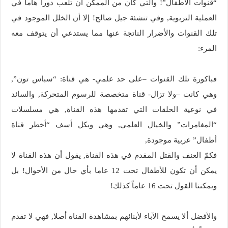
“قنوات الأطفال”! والتي كان من الممكن أن تلعب دوراً هاماً في
العملية التربوية, وفي تنشئة جيل صالح! إلا أن الخلل الموجود في
تلك القنوات والأضرار الناتجة عنها مما يستدعي أن يتوقف معه
المرء:
فباكورة تلك القنوات –على حد علمي- هي قناة: “سباس تون”,
وهي كانت –ولا تزال- قناة متخصصة للرسوم المتحركة, والسائد
في نوعية الحلقات التي تقدمها هذه القناة, هي مسلسلات
“المغامرات” والخيال العلمي, وهي وبكل أسف “أخطر قناة
أطفال” عربية موجودة,
فكمّ العنف والقتل المقدم في هذه القناة, يقول أن هذه القناة لا
يمكن أن تكون للأطفال تحت 12 عاما بأي حال من الأحوال! بل
ويمكننا القول تحت 16 عاماً كذلك!
والأفضل ألا يسمح الآباء لأبنائهم بمشاهدة القناة أصلا, فهي لا تقدم