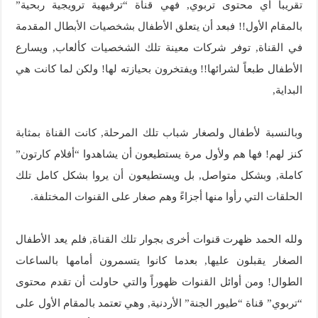
تقريباً أي محتوى تربوي, فهي قناة “ترفيهية ترويجية ربحية”
بالمقام الأول!! فبعد أن يتعلق الأطفال بشخصيات الأبطال المقدمة
في القناة, توفر شركات معينة تلك الشخصيات كألعاب, ويسارع
الأطفال طبعاً لشرائها!! ويفتخرون بحيازته لها! ولكن لما كانت هي
البداية,
وبالنسبة لأطفال ولصغار شباب تلك المرحلة, كانت القناة بمثابة
كنز لهم! فها هم ولأول مرة يستطيعون أن يشاهدوا “أفلام كارتون”
كاملة, وبشكل متواصل, بل ويستطيعون أن يروا بشكل كامل تلك
الحلقات التي رأوا منها أجزاءً وهم صغار على القنوات المختلفة.
ولله الحمد ظهرت قنوات أخرى بجوار تلك القناة, فلم يعد الأطفال
الصغار يقبلون عليها, بعدما كانوا يتسمرون أمامها بالساعات
الطوال! ومن أوائل القنوات ظهوراً والتي حاولت أن تقدم محتوى
“تربوي” قناة “طيور الجنة” الأردنية, وهي تعتمد بالمقام الأول على