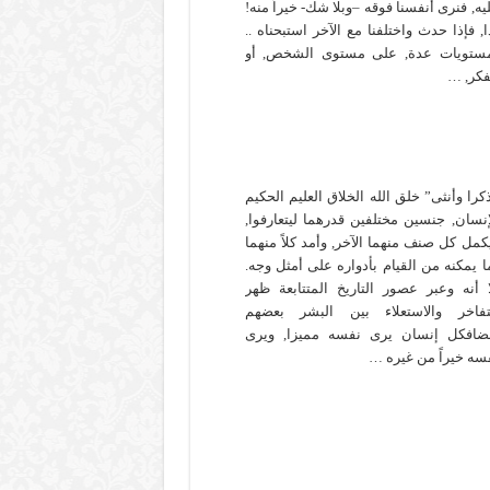
يه, فنرى أنفسنا فوقه –وبلا شك- خيراً منه!
ا, فإذا حدث واختلفنا مع الآخر استبحناه ..
ستويات عدة, على مستوى الشخص, أو
فكر, …
كرا وأنثى” خلق الله الخلاق العليم الحكيم
إنسان, جنسين مختلفين قدرهما ليتعارفوا,
كمل كل صنف منهما الآخر, وأمد كلاً منهما
ا يمكنه من القيام بأدواره على أمثل وجه.
ا أنه وعبر عصور التاريخ المتتابعة ظهر
تفاخر والاستعلاء بين البشر بعضهم
ضافكل إنسان يرى نفسه مميزا, ويرى
سه خيراً من غيره …