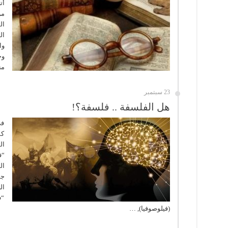
أت
من
ال
ال
وا
وج
من
23 سبتمبر
هل الفلسفة .. فلسفة؟!
في
كم
ال
“ف
ال
جم
ال
“ف
(فيلوصوفيا), …