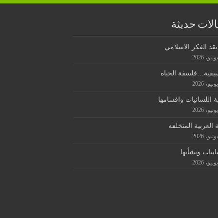
لات حديثة
قد الفكر الاسلامي
ييقية…فلسفة الحياه
ة اللسانيات واقسامها
ة العربية المتخلفه
انيات ونشأتها