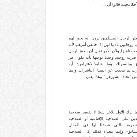
أحكامحيث قالوا أن …
أكثر الرجال المسلمين يرون أنه يجوز لهم
زوجاتهن تأديبا لهن إذا خالفن أمرهم, لأنه
ت ناشزا, ولأن الأمر ثقيل أن يصبح للرجل
رب زوجته, وجدنا توجيها بأنه يكون غير
 وبالسواك وما شابه!الاعتراض: آية
ب لم تتحدث عن النساء الناشزات, وإنما
ن “نخاف نشوزهن”, وهذا يعني …
ا ترك الأول للآخر شيئا”لا تقتصر صلاحية
دين على الصلاحية الإقناعية أو الصلاحية
نظرية –التي عرضنا لها في المقال
سابق-, وإنما تتعداه كذلك إلى الصلاحية