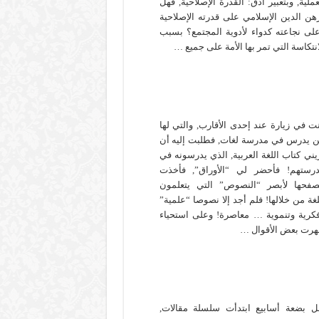
عملية, وبتعبير أدق: القدرة الإصلاحية, فهل
هن الدين الإسلامي على قدرته الإصلاحية
لى نجاعته كدواء لأدوية المجتمع؟ بسبب
انتكاسة التي تمر بها الأمة على جميع …
ت في زيارة عند إحدى الأقارب, والتي لها
ن يدرس في مدرسة لغات, فطلبت إليه أن
يني كتاب اللغة العربية, الذي يدرسونه في
رستهم! فأحضر لي “الأوراق”, فأخذت
صفحها لأبصر “النصوص” التي يتعلمون
لغة من خلالها! فلم أجد إلا نصوصا “علمية”
كرية وتنموية … معاصرة! وعلى استحياء
رت بعض الأقوال …
ل بضعة أسابيع ابتدأت سلسلة مقالات,