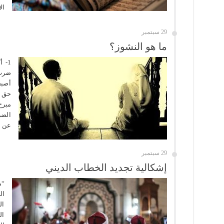
ال
29 سبتمبر
ما هو النشوز؟
1- 
ضرب 
أصبح
حق ض
مبرح
الضر
عن م
29 سبتمبر
إشكالية تجديد الخطاب الديني
“م
ال
ال
ال