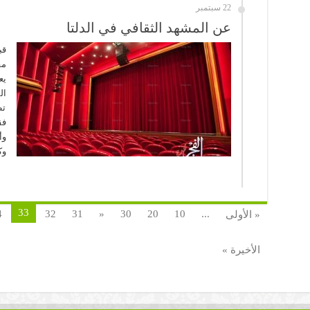
22 سبتمبر
عن المشهد الثقافي في الدلتا
قب
مق
يع
ال
تط
فق
وأ
وك
33
4
32
31
«
30
20
10
...
« الأولى
الأخيرة »