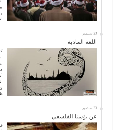
ال
بر
وع
ال
23 سبتمبر
اللغة المادية
كن
اب
ير
مد
أت
ال
وف
ظه
23 سبتمبر
عن بؤسنا الفلسفي
قب