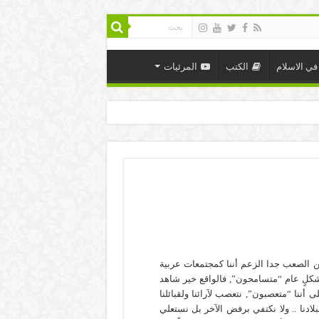
في الاسلام
الكتب
المرئيات
 الصعب جدا الزعم أننا كمجتمعات عربية
كلٍ عام “متسامحون”, فالواقع خير شاهد
ى أننا “متعصبون”, نتعصب لآرائنا ولقبائلنا
بلادنا .. ولا نكتفي برفض الآخر بل نستعلي