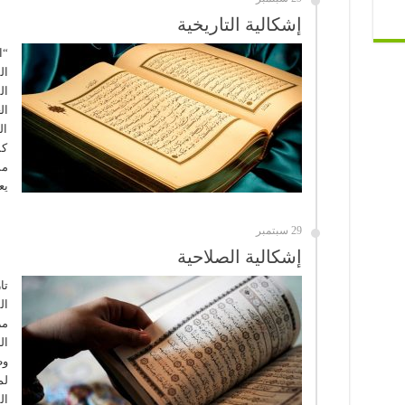
إشكالية التاريخية
“ا
ال
ال
ال
ال
كم
مس
يع
29 سبتمبر
إشكالية الصلاحية
تا
ال
مر
ال
وظ
لم
ال