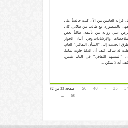
ل قرابة العامين من الآن كنت جالساً على
هى بالمنصورة, مع طالب من طلابي, كان
رض علي رواية من تأليفه, طالباً بعض
ملاحظات والإرشادات.وفي أثناء الحوار
رق الحديث إلى “الشأن الثقافي” العام,
لت له شاكيا, كيف أن الدلتا خاوية تماما,
ن “المشهد الثقافي” في الدلتا بئيس,
يف أنه لا يمكن …
50
40
»
35
3
صفحة 33 من 82
...
60