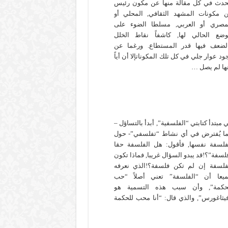
حدث في كل مقالة منها عن مكون رئيس
 مكونات المشهد الثقافي, المحلي أو
مصري أو العربي, مسلطا الضوء على
وضع الحالي لها, كاشفاً نقاط الخلل
لضعف فيها قدر المستطاع. ورغما عن
ود عوار جلي في كل تلك المكوناتإلا أن أياً
ها لم يصل …
 مبتدأ كتابتي “الفلسفية”, أبدأ بالتساؤل –
ا يُفترض في أي نشاط “تفلسفي”- حول
فلسفة نفسها, فأقول: هل الفلسفة حقا
لسفة”؟!قد يبدو السؤال غريبا, فماذا تكون
فلسفة إن لم تكن فلسفة؟!الذي نعرفه
يعا أن “الفلسفة” تعني أصلاً “حب
حكمة”, وأن سبب هذه التسمية هو
يثاغورس”, والذي قال: “أنا محب للحكمة