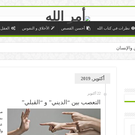
نظرات في كتاب الله
أحسن القصص
الأخلاق و النفوس
العقل 
 والإنسان
أكتوبر, 2019
22 أكتوبر
التعصب بين “الديني” و “القبلي”
من
بش
عل
ول