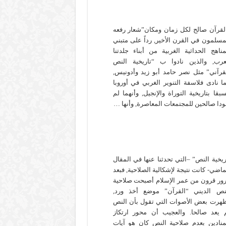
لقرآن صالح لكل زمان ومكان”شعار رفعه
مسلمون في القرن الأخير, رداً على متبني
مناهج الحداثية الغربية من أبناء جلدتنا
عرب, والذين نادوا ب “تاريخية النص
قرآني” مثل نصر حامد أبو زيد وأدونيس,
ا نادى فلاسفة التنوير الغربي في أوروبا
بقا بتاريخية التوراة والإنجيل, وأنهما لم
ودا صالحين للمجتمعات المعاصرة, وأنها …
ريخية النص” –التي تحدثنا عنها في المقال
ماضي- كانت نتيجة لإشكالية الصلاحية, فبعد
ور قرون من عمر الإسلام أصبحت صلاحية
نص الديني “القرآن” موضع أخذ ورد,
هرت بعض الأصوات التي تقول بأن النص
 يعد صالحا. والعجيب أن محور ارتكاز
منادين بعدم صلاحية النص كان هو آيات