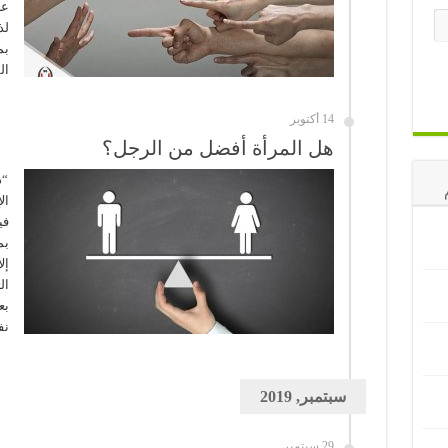
عل
لذ
بم
ال
14 أكتوبر
هل المرأة أفضل من الرجل؟
“ذ
ال
في
بم
إل
ال
بع
نف
سبتمبر, 2019
29 سبتمبر