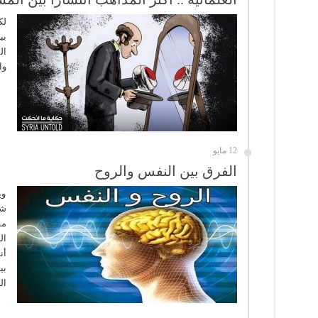
لك
بي
ال
وا
12 مايو
الفرق بين النفس والروح
وي
شي
مف
ال
أن
بي
ال