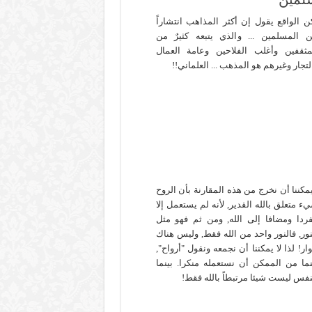
ن الواقع يقول إن أكثر المذاهب انتشاراً
ن المسلمين ... والذي يتبعه كثيرٌ من
مثقفين وأغلب الفلاحين وعامة العمال
لتجار وغيرهم هو المذهب ... العلماني!!
مكننا أن نخرج من هذه المقارنة بأن الروح
ء متعلق بالله القدير, لأنه لم يستعمل إلا
ردا ومضافا إلى الله, ومن ثم فهو مثل
نور, فالنور واحد من الله فقط, وليس هناك
وار! لذا لا يمكننا أن نجمعه ونقول "أرواح",
نما من الممكن أن نستعمله منكرا. بينما
نفس ليست شيئا مرتبطاً بالله فقط!