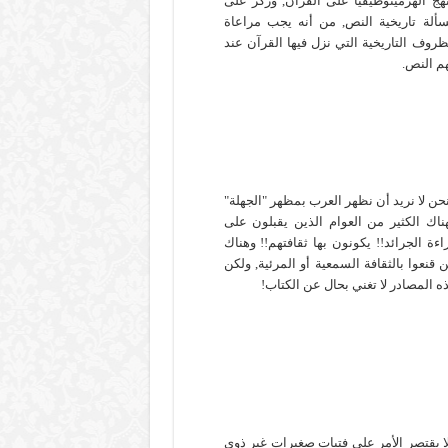
هج الهرمينوطيقيا على القرآن, وركز على
ألة تاريخية النص, من أنه يجب مراعاة
ظروف التاريخية التي نزل فيها القرآن عند
م النص.
حن لا نريد أن نظهر العرب بمظهر "الجهلة"
ناك الكثير من العوام الذين يقبلون على
اءة الجرائد!! يكونون بها ثقافتهم!! وهناك
 قنعوا بالثقافة السمعية أو المرئية, ولكن
ه المصادر لا تغني بحال عن الكتاب!
ا يقتصر الأمر على فتيات صغيرات غير ذوي