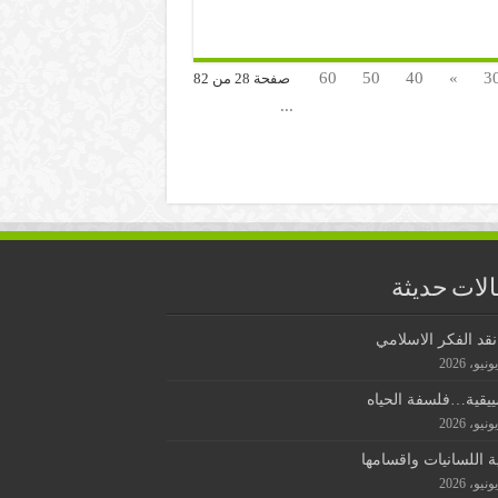
60
50
40
»
3
صفحة 28 من 82
...
لات حديثة
قد الفكر الاسلامي
ييقية…فلسفة الحياه
ة اللسانيات واقسامها