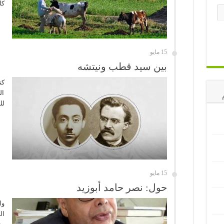
كا
15 مايو
بين سيد قطب ونيتشه
كن
ال
لل
15 مايو
حول: نصر حامد أبوزيد
وا
ال