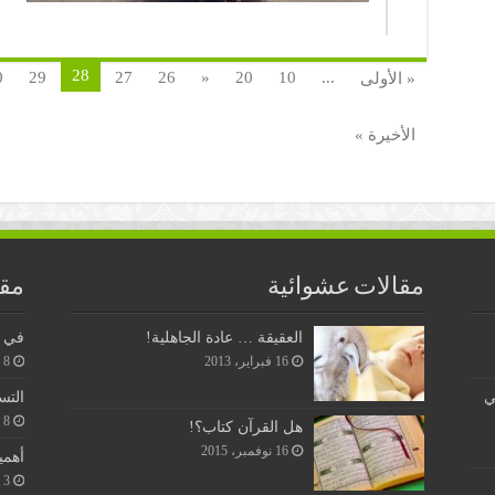
28
0
29
27
26
«
20
10
...
« الأولى
الأخيرة »
مقالات عشوائية
مقا
العقيقة … عادة الجاهلية!
في ن
16 فبراير، 2013
8 يونيو، 2026
ي
التس
8 يونيو، 2026
هل القرآن كتاب؟!
16 نوفمبر، 2015
أهمي
3 يونيو، 2026