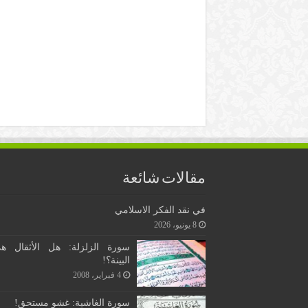
مقالات شائعة
في نقد الفكر الاسلامي
8 يونيو، 2026
سورة الزلزلة: هل الأثقال ه
البينة؟!
4 فبراير، 2008
سورة الغاشية: غشو مستحق!