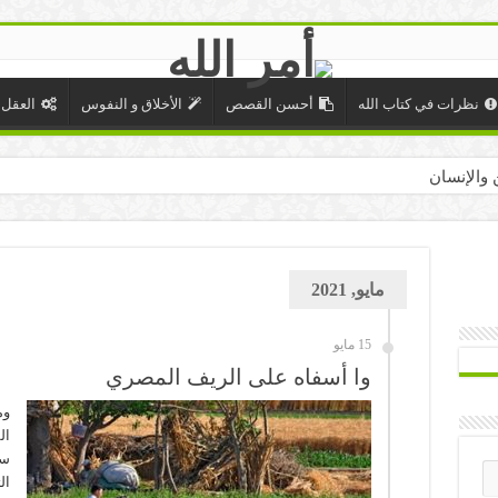
نظرات في كتاب الله
أحسن القصص
الأخلاق و النفوس
العقل 
 والإنسان
مايو, 2021
15 مايو
وا أسفاه على الريف المصري
وم
ال
سك
ال