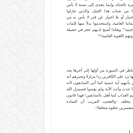
رة بالحياة, وإنما يتعدى إلى نسبة لا بأس
ا من شباب هذا الجيل, والذين تنازلوا
ختيار أو بلا اختيار عن قدر لا بأس به من
ماتنا العامية, واستخدموا بدلاً منها كلمات
جنبية"! وهكذا أصبح لديهم عجز في حصيلة
وتهم اللغوية العامية!!!
ناظر في السورة من أولها إلى آخرها يجد
ها ترد على الكافرين ردا مزلزلا وتخبرهم أنه
 يأتيهم آية حسية كما أتى السابقون لأنه
ا حدث وأتت الآية ولم يؤمنوا فسينزل الله
م العذاب كما فُعل بالسابقين! فهذا قانون
 يتخلف –والعجيب المريب أن السادة
مفسرين جعلوه متخلفا!-
سلمين