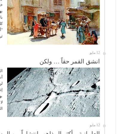
خب
به
با
كل
"أ
ثر
12 مايو
انشق القمر حقاً … ولكن
ال
أن
لن
إذ
به
لا
ال
12 مايو
العلمانية .. أكثر المذاهب انتشاراً بين الم