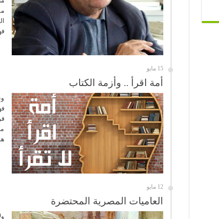
من
مس
ال
فه
15 مايو
أمة اقرأ .. وأزمة الكتاب
ون
فه
قر
من
هذ
12 مايو
العاميات المصرية المحتضرة
ول