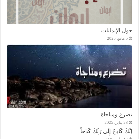
حول الإيمانات
5 مايو، 2025
تضرع ومناجاة
28 يناير، 2025
إِنَّكَ كَادِحٌ إِلَى رَبِّكَ كَدْحاً