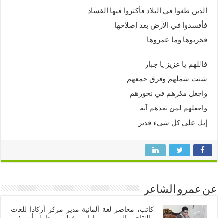
الذين طغوا في البلاد فأكثروا فيها الفساد
فأفسدوا في الأرض بعد إصلاحها
فخربوها وما عمروها
فاللهم يا عزيز يا جبار
شتت شملهم وفرق جمعهم
واجعل مكرهم في نحورهم
واجعلهم لمن بعدهم آية
إنك على كل شيء قدير
عن عمرو الشاعر
كاتب، محاضر لغة ألمانية مدير مركز أركادا للغات
والثقافة بالمنصورة، إمام وخطيب يحاول أن يفهم