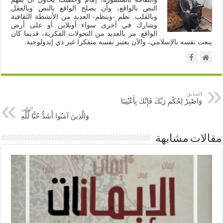
النص بالواقع، وأن يصلح الواقع بالنص وبالعقل
وبالقلب. نظم -وينظم- العديد من الأنشطة الثقافية
وشارك في أخرى سواء أونلاين أو على أرض
الواقع. مر بالعديد من التحولات الفكرية، قديما كان
ينعت نفسه بالإسلامي، والآن يعتبر نفسه متفكرا غير ذي إيدولوجية.
السابق
وَاصْبِرْ لِحُكْمِ رَبِّكَ فَإِنَّكَ بِأَعْيُنِنَا
التالي
وَالَّذِينَ آمَنُوا أَشَدُّ حُبًّا لِّلَّهِ
مقالات مشابهة