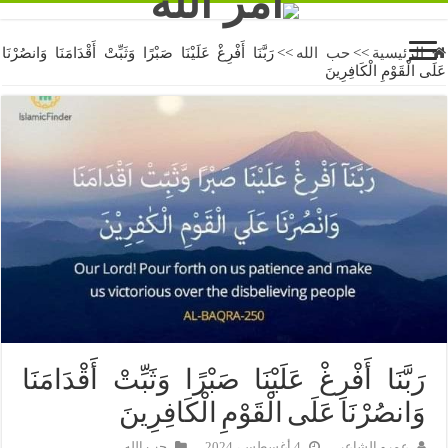
الرئيسية
>>
حب الله
>>
رَبَّنَا أَفْرِغْ عَلَيْنَا صَبْرًا وَثَبِّتْ أَقْدَامَنَا وَانصُرْنَا
عَلَى الْقَوْمِ الْكَافِرِينَ
رَبَّنَا أَفْرِغْ عَلَيْنَا صَبْرًا وَثَبِّتْ أَقْدَامَنَا
وَانصُرْنَا عَلَى الْقَوْمِ الْكَافِرِينَ
عمرو الشاعر
4 أغسطس، 2024
حب الله