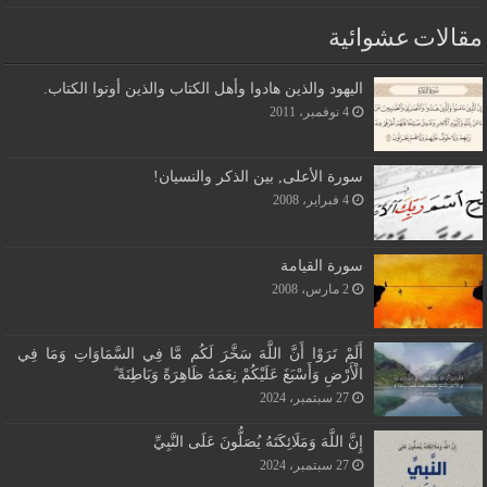
مقالات عشوائية
اليهود والذين هادوا وأهل الكتاب والذين أوتوا الكتاب.
4 نوفمبر، 2011
سورة الأعلى, بين الذكر والنسيان!
4 فبراير، 2008
سورة القيامة
2 مارس، 2008
أَلَمْ تَرَوْا أَنَّ اللَّهَ سَخَّرَ لَكُم مَّا فِي السَّمَاوَاتِ وَمَا فِي
الْأَرْضِ وَأَسْبَغَ عَلَيْكُمْ نِعَمَهُ ظَاهِرَةً وَبَاطِنَةً ۗ
27 سبتمبر، 2024
إِنَّ اللَّهَ وَمَلَائِكَتَهُ يُصَلُّونَ عَلَى النَّبِيِّ
27 سبتمبر، 2024