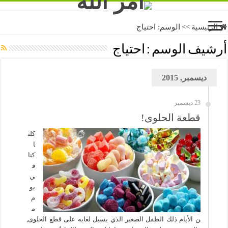
الرئيسية
>>
الوسم:
احتياج
أرشيف الوسم :
احتياج
ديسمبر, 2015
23 ديسمبر
قطعة الحلوى!
كلن
ا
كنا
ف
ي
يو
م
م
ن الأيام ذلك الطفل الصغير الذي يسيل لعابه على قطع الحلوى,