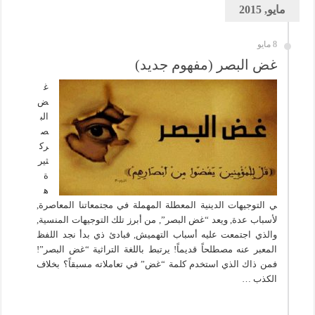
مايو, 2015
8 مايو
غض البصر (مفهوم جديد)
غ
ض
الب
ص
رك
ثير
ة
ه
ي التوجيهات الدينية المعطلة المهملة في مجتمعاتنا المعاصرة,
لأسباب عدة, ويعد “غض البصر”, من أبرز تلك التوجيهات المنسية,
والذي اجتمعت عليه أسباب التهميش, فبادئ ذي بدأ نجد اللفظ
المعبر عنه مصطلحاً قديماً! يرتبط باللغة التراثية “غض البصر”!
فمن ذاك الذي استخدم كلمة “غض” في تعاملاته مسبقاً؟ بخلاف
الكذب …