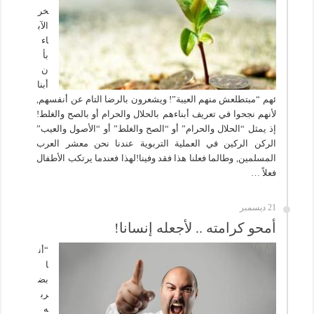
خر
الآب
اء
بأ
ن
أبنا
ئهم “مبتطلعش منهم العيبة”! ويشعرون بالرضا التام عن أنفسهم,
لأنهم نجحوا في تعريف أبناءهم بالحلال والحرام أو بالصح والغلط!
إذ يمثل “الحلال والحرام” أو “الصح والغلط” أو “الأصول والعيب”
الركن الركين في العملية التربوية عندنا نحن معشر العرب
المسلمين, وطالما فعلنا هذا فقد وفينا!لهذا فعندما يرتكب الأطفال
فعلاً …
21 ديسمبر
أمحو كرامته .. لأجعله إنسانا!
“أن
ا
بض
رب
ه