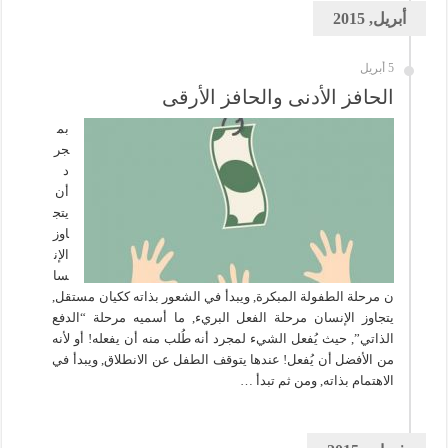
أبريل, 2015
5 أبريل
الحافز الأدنى والحافز الأرقى
بم
جر
د
أن
يتج
اوز
الإن
سا
ن مرحلة الطفولة المبكرة, ويبدأ في الشعور بذاته ككيان مستقل,
يتجاوز الإنسان مرحلة الفعل البريء, ما أسميه مرحلة “الدفع
الذاتي”, حيث يُفعل الشيء لمجرد أنه طُلب منه أن يفعله! أو لأنه
من الأفضل أن يُفعل! عندها يتوقف الطفل عن الانطلاق, ويبدأ في
الاهتمام بذاته, ومن ثم تبدأ …