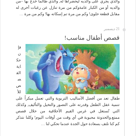
والذي يجري على والديه ليحضراها له, والذي طالما خُدع بها –من
والديه أو من الكبار عامةوكم من مرة تنازل عن رغبات أخرى له
مقابل قطعة حلوى! وكم من مرة تم إسكاته بها! وكم من مرة …
21 ديسمبر
قصص أطفال مناسب!
فإ
ن
حك
اية
الق
ص
ص
للأ
طفال تعد من أفضل الأساليب التربوية والتي تعمل مبكراً على
تنمية عقل الطفل وقدرته على التصور والتخيل والتأليف, وكذلك
التي تٌستغل في غرس القيم الأخلاقية من خلال قصص
ممتع.والحدوتة محبوبة في أي وقت من أوقات اليوم! وكلنا نتذكر
كم كنا نلتف بسعادة حول الجدة عندما تحكي لنا …