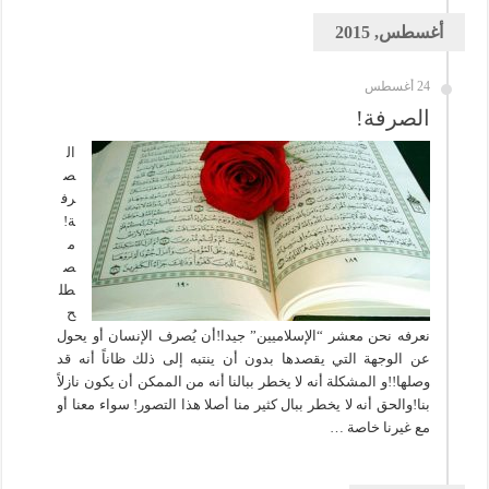
أغسطس, 2015
24 أغسطس
الصرفة!
ال
ص
رف
ة!
م
ص
طل
ح
نعرفه نحن معشر “الإسلاميين” جيدا!أن يُصرف الإنسان أو يحول
عن الوجهة التي يقصدها بدون أن ينتبه إلى ذلك ظاناً أنه قد
وصلها!!و المشكلة أنه لا يخطر ببالنا أنه من الممكن أن يكون نازلاً
بنا!والحق أنه لا يخطر ببال كثير منا أصلا هذا التصور! سواء معنا أو
مع غيرنا خاصة …