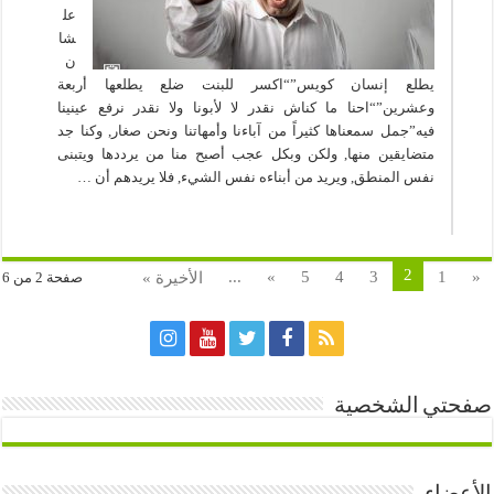
عل
شا
ن
يطلع إنسان كويس”“اكسر للبنت ضلع يطلعها أربعة
وعشرين”“احنا ما كناش نقدر لا لأبونا ولا نقدر نرفع عينينا
فيه”جمل سمعناها كثيراً من آباءنا وأمهاتنا ونحن صغار, وكنا جد
متضايقين منها, ولكن وبكل عجب أصبح منا من يرددها ويتبنى
نفس المنطق, ويريد من أبناءه نفس الشيء, فلا يريدهم أن …
2
...
»
5
4
3
1
«
الأخيرة »
صفحة 2 من 6
صفحتي الشخصية