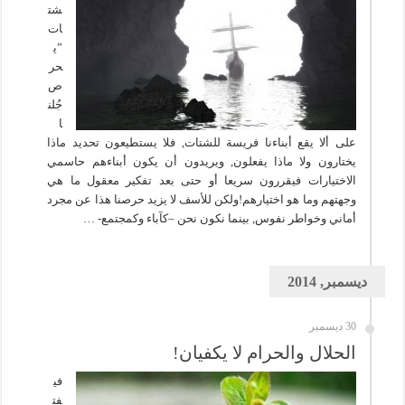
شت
ات
”ي
حر
ص
جُلن
ا
على ألا يقع أبناءنا فريسة للشتات, فلا يستطيعون تحديد ماذا
يختارون ولا ماذا يفعلون, ويريدون أن يكون أبناءهم حاسمي
الاختيارات فيقررون سريعا أو حتى بعد تفكير معقول ما هي
وجهتهم وما هو اختيارهم!ولكن للأسف لا يزيد حرصنا هذا عن مجرد
أماني وخواطر نفوس, بينما نكون نحن –كآباء وكمجتمع- …
ديسمبر, 2014
30 ديسمبر
الحلال والحرام لا يكفيان!
في
فت