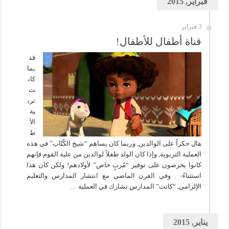
فبراير, 2015
3 فبراير
قناة أطفال للأطفال!
قد
يما
كان
ت
ترب
ية
الأ
ط
فال حكراً على الوالدين, وربما كان يساهم “شيخ الكُتّاب” في هذه
العملية التربوية, وإذا كان الولد طفلاً لوالدين من علية القوم فإنهم
كانوا يحرصون على توفير “مُربٍ خاص” لأولادهم! ولكن كان هذا
استثناءً- . وفي القرن الماضي مع انتشار المدارس والتعليم
الإلزامي, “كانت” المدارس تشارك في العملية …
يناير, 2015