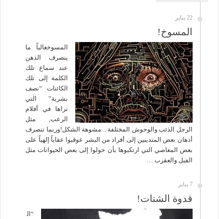
22 يناير
المسوخ!
المسوخغالباً ما
ينصرف الذهن
عند سماع تلك
الكلمة إلى تلك
الكائنات “نصف
بشرية” التي
نراها في أفلام
الرعب, مثل
الرجل الذئب والوحوش المختلفة .. مشوهة الشكل!وربما تنصرف
أذهان بعض المتدينين إلى أفراد من البشر عوقبوا عقاباً إلهياً على
بعض المعاصي التي ارتكبوها بأن حولوا إلى بعض الحيوانات مثل
الفيل والعقرب …
7 يناير
قدوة الشتات!
“ال