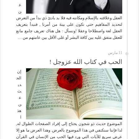
ع
ن
العقل وعلاقته بالإسلام ومكانته فيه فلا بد بادئ ذي بدأ من التعرض
لتحديد المفاهيم حتى نكون على بينة من أمرنا , فنبدأ بتعريف
العقل لغة واصطلاحا وعقلا !ونسأل : هل هناك تعريف جامع مانع
للعقل متفق عليه بين كافة البشر أو على الأقل بين عامتهم من …
11 مارس
الحب في كتاب الله عزوجل !
إن
الح
دي
ث
ع
ن
هذ
ا
الموضوع حديث ذو شجون يحتاج إلى إفراد الصفحات الطوال له,
لذا فإننا سنكتفي في هذا الموضوع بالعرض. وهذا العرض ما هو إلا
عرض سريع للآيات التي ورد فيها الحب من الإنسان في القرآن