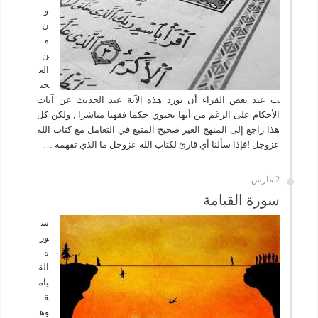
و
ن
م
ن
الع
جي
ب عند بعض القراء أن تورد هذه الآية عند الحديث عن آيات
الأحكام على الرغم من أنها تحتوي حكما فقهيا مباشرا , ولكن كل
هذا راجع إلى المنهج الغير صحيح المتبع في التعامل مع كتاب الله
عزوجل !فإذا سألنا أي قارئ لكتاب الله عزوجل ما الذي تفهمه …
2 مارس
سورة القيامة
س
ور
ة
الق
يام
ة
وه