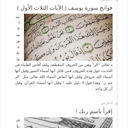
فواتح سورة يوسف ( الآيات الثلاث الأول )
تبد
أ
ال
س
ور
ة
بق
ول
ه تعالى “الر” وهي من الحروف المقطعة, ولقد أفاض العلماء في
الحديث حول هذه الحروف, فمن قائل أنها أسماء السور وقيل أنها
أسماء الله عزوجل وقيل أنها أبعاض أسماء الله تعالى مثل “الر
حم ن” وهذا قول لا دليل عليه ! وقيل أنها أسماء القرآن, وقيل
أن كل واحد …
4 مارس
إقرأ باسم ربك !
قد
يك