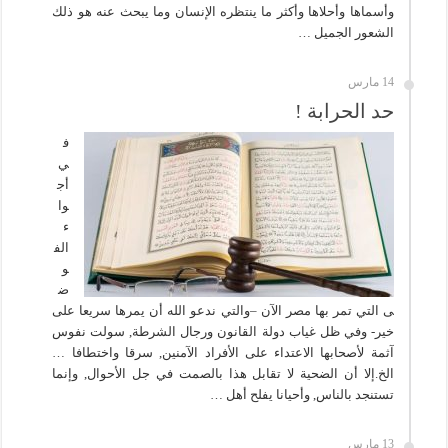
وأسماها وأحلاها وأكثر ما ينتظره الإنسان وما يبحث عنه هو ذلك
الشعور الجميل …
14 مارس
حد الحرابة !
ف
ي
أج
وا
ء
الف
و
ض
ى التي تمر بها مصر الآن –والتي ندعو الله أن يمرها سريعا على
خير- وفي ظل غياب دولة القانون ورجال الشرطة, سولت نفوس
آثمة لأصحابها الاعتداء على الأفراد الآمنين, سرقا واختطافا …
الخ.إلا أن الضحية لا تقابل هذا بالصمت في جل الأحوال, وإنما
تستنجد بالناس, وأحيانا يفلح أهل …
13 مارس