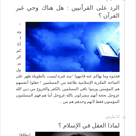
الرد على القرآنيين : هل هناك وحي غير
القرآن ؟
”
وم
ا
أتا
كم
الر
س
ول
فخذوه وما نهاكم عنه فانتهوا “منذ فترة ليست بالطويلة ظهر على
الساحة الفكرية الإسلامية طائفة من المسلمين ! جعلوا أنفسهم
هم المؤمنين ورموا باقي المسلمين بالكفر والخروج من دين الله
عزوجل بحجة أنهم مشركون بالله عزوجل أما هم فهم المسلمون
المؤمنون فقط لأنهم وحدهم هم من …
12 مارس
لماذا العقل في الإسلام ؟
إنطلاقا