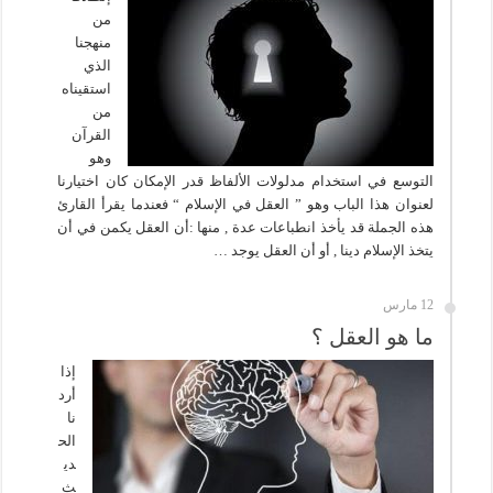
من
منهجنا
الذي
استقيناه
من
القرآن
وهو
التوسع في استخدام مدلولات الألفاظ قدر الإمكان كان اختيارنا
لعنوان هذا الباب وهو ” العقل في الإسلام “ فعندما يقرأ القارئ
هذه الجملة قد يأخذ انطباعات عدة , منها :أن العقل يكمن في أن
يتخذ الإسلام دينا , أو أن العقل يوجد …
12 مارس
ما هو العقل ؟
إذا
أرد
نا
الح
دي
ث