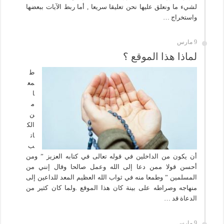
لشيء ما ونعلق عليها نحن تعليقا سريعا , أما ربط الآيات ببعضها
واستخراج …
9 مارس
لماذا هذا الموقع ؟
ط
مع
ا
م
ن
الك
ات
ب
أن يكون من الداخلين في قوله تعالى في كتابه العزيز ” ومن
أحسن قولا ممن دعا إلى الله وعمل صالحا وقال إنني من
المسلمين ” وطمعا منه في ثواب الله العظيم المعد للداعين إلى
منهاجه وصراطه على بينة كان هذا الموقع .ولما كان كثير من
الدعاة قد …
9 مارس