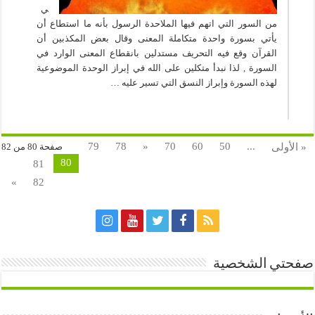
ي
من السور التي اتهم فيها الملاحدة الرسول بأنه ما استطاع أن
يأتي بسورة واحدة متكاملة المعنى وقال بعض المكذبين أن
القرآن وقع فيه التحريف مستدلين بانقطاع المعنى الوارد في
السورة , لذا نبدأ متكلين على الله في إبراز الوحدة الموضوعية
لهذه السورة وإبراز النسق التي تسير عليه …
79
78
«
70
60
50
...
« الأولى
صفحة 80 من 82
80
81
»
82
صفحتي الشخصية