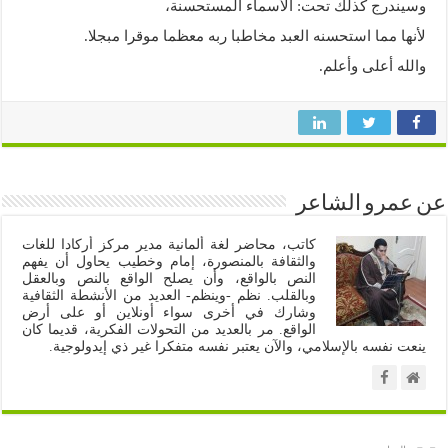
وسيندرج كذلك تحت: الأسماء المستحسنة،
لأنها مما استحسنه العبد مخاطبا ربه معظما موقرا مبجلا.
والله أعلى وأعلم.
عن عمرو الشاعر
كاتب، محاضر لغة ألمانية مدير مركز أركادا للغات
والثقافة بالمنصورة، إمام وخطيب يحاول أن يفهم
النص بالواقع، وأن يصلح الواقع بالنص وبالعقل
وبالقلب. نظم -وينظم- العديد من الأنشطة الثقافية
وشارك في أخرى سواء أونلاين أو على أرض
الواقع. مر بالعديد من التحولات الفكرية، قديما كان
ينعت نفسه بالإسلامي، والآن يعتبر نفسه متفكرا غير ذي إيدولوجية.