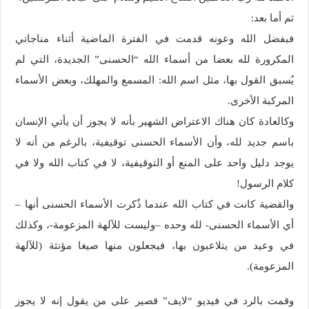
ثم أما بعد:
فبفضل الله وعونه قدمت في الفترة الماضية أثناء مناجاتي
المكرورة لله بعضا من أسماء الله “الحسنى” الجديدة، التي لم
يُسبق القول بها، مثل اسم الله: المسمع والمهلك، وبعض الأسماء
المركبة الأخرى.
وكالعادة كان هناك الاعتراض الشهير بأنه لا يجوز أن يأتي الإنسان
باسم جديد لله، وأن الأسماء الحسنى توقيفية، بالرغم من أنه لا
يوجد دليل واحد على المنع أو التوقيفية، لا في كتاب الله ولا في
كلام الرسول!
والقضية كانت في كتاب الله عندما ذُكرت الأسماء الحسنى أنها –
أي الأسماء الحسنى- لله وحده –وليست للآلهة المزعومة-، وكذلك
في وعيد من يتلاعبون بها، فيجعلون منها صيغا مؤنثة (للآلهة
المزعومة).
وقمت بالرد في فيديو “لايف” قصير على من يقول إنه لا يجوز