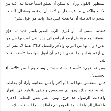
المنظور –الكون- ورأى أنه يمكن أن يطلق اسماً جديدا لله –فيه من
الأدب والكمال ما فيه- فليس لأحد أن يمنعه، وستظل النقطة
المحورية الفاصلة أن ما يفعله ليس دينا! وإنما هو “قول بشر”.
فعندما أسمي أنا –أو غيري- الرب القدير باسم جديد له، فإن
النقطة المحورية هل أزعم أن أسمائي هذه التي أتيب بها هي من
الدين؟ وأن لها من الثواب والأجر والفضل كذا؟! يقينا لا، ليس لي
أن أزعم هذا، وإنما أقصى الزعم أن أقول إنها مما “استحسنت”
لله،
ومن ثم فهي: “أسماء مستحسنة” وليست يقينا من “الأسماء
الحسنى”،
فمن استحسن منها اسما أو أكثر وأحس بمعانيه، وأراد أن يخاطب
الله به فله ذلك، ومن لم يستحسن واكتفى بالوارد في القرآن
وأحاديث الرسول فلا حرج، ومن أبصر بعض المعاني الأخرى
والأفعال الجليلة الدائمة لله ومن ثم فأطلق اسما لله، فله ذلك،