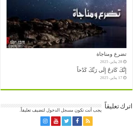
تضرع ومناجاة
28 يناير، 2025
إِنَّكَ كَادِحٌ إِلَى رَبِّكَ كَدْحاً
17 يناير، 2025
اترك تعليقاً
يجب أنت تكون
مسجل الدخول
لتضيف تعليقاً.