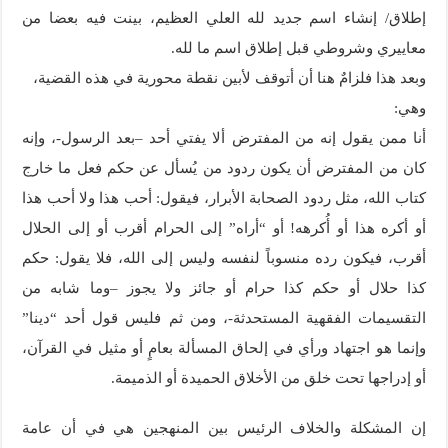
إطلاق/ إنشاء اسم جديد لله العلي العظيم، بينت فيه بعضا من
معاييري وشروطي قبل إطلاق اسم ما لله.
وبعد هذا فلزامٌ هنا أن أتوقف لأبين نقطة محورية في هذه القضية،
وهي:
أنا ممن يقول إنه من المفترض ألا يفتي أحد –بعد الرسول-، وإنه
كان من المفترض أن يكون ردود من يُسأل عن حكم فعل ما خارج
كتاب الله، مثل ردود الصحابة الأبرار، فيقول: أحب هذا ولا أحب هذا
أو أكره هذا أو أُكرهه! أو “أراه” إلى الحرام أقرب أو إلى الحلال
أقرب، فيكون رده منسوباً لنفسه وليس إلى الله، فلا يقول: حكم
كذا حلال أو حكم كذا حرام أو جائز ولا يجوز –وما شابه من
التقسيمات الفقهية المستحدثة-، ومن ثم فليس قول أحد “دينا”
وإنما هو اجتهاد ورأي في إلحاق المسألة بعامٍ أو مثيل في القرآن،
أو إدراجها تحت خلق من الأخلاق الحميدة أو الذميمة.
إن المشكلة والخلاف الرئيس بين المنهجين هي في أن عامة