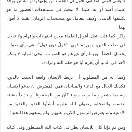
لا يعني قولي هذا أني أقول إن العلماء لن يجتهدوا أو إنه لن يوجد
علماء أصلا أو إنه علينا ألا نبحث في مستجدات العصور ما هو
تكييفها الديني، وكيف نتعامل مع مستجدات الزمان! يقينا لا أقول
بهذا!
ولكن كما قلت: تظل أقوال العلماء مجرد اجتهادات وأفهام ولا تدخل
في صلب الدين، ومن ثم فهي: “قولٌ دون قول”، هي رأي صواب
يحتمل الخطأ –وربما رأي غيرهم هو الصواب-، وفي النهاية لا يمكن
لأحد في الدنيا أن يجزم أيا هو حكم الله ومراده.
وكما أنه من المطلوب أن يربط الإنسان واقعه الجديد بالدين،
فكذلك الحال مع الدعاء والمناجاة، فمن المفترض أن يدعو الإنسان
ربه بما يشعر وبما يريد، سواء كان من المحفوظ أو جديداً ينشئه
بنفسه، والصحابة رضوان الله عليهم أنشأوا العديد والعديد من
الأدعية ولم يعترض الرسول الكريم عليهم، ولم يمنعهم هذا الحق!
ومن ثم فإذا كان للإنسان نظر في كتاب الله المسطور وفي كتابه