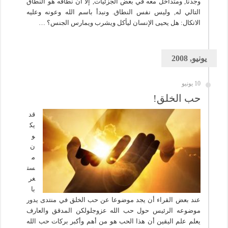
وجدنا, ومتداخل معه في بعض الجزئيات, إلا أن نطاقه هو النطاق
التالي له, وليس نفس النطاق. ونبدأ باسم الله وعونه وعليه
الاتكال: هل يحيى الإنسان ليأكل ويشرب ويمارس الجنس؟ …
يونيو, 2008
10 يونيو
حب الخلق!
قد
يك
و
ن
م
ست
غر
با
عند بعض القراء أن يجد موضوعا عن حب الخلق في منتدى يدور
موضوعه الرئيس حول حب الله عزوجلولكن المدقق والعارف
يعلم علم اليقين أن هذا الحب هو من أهم وأكبر بركات حب الله