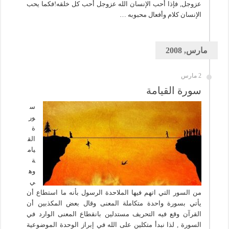
عزوجل, فإذا أحب الإنسان الله عزوجل أحب كل خلقه!فكما يحب
الإنسان كلام وأفعال محبوبه …
مارس, 2008
2 مارس
سورة القيامة
س
ور
ة
الق
يام
ة
وه
ي
من السور التي اتهم فيها الملاحدة الرسول بأنه ما استطاع أن
يأتي بسورة واحدة متكاملة المعنى وقال بعض المكذبين أن
القرآن وقع فيه التحريف مستدلين بانقطاع المعنى الوارد في
السورة , لذا نبدأ متكلين على الله في إبراز الوحدة الموضوعية