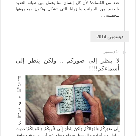
عدد من الكلمات! لأن كل إنسان منا يحمل بين طياته العديد
والعديد من الجوانب والزوايا التي تشكل وتكون بمجموعها
شخصيته …
ديسمبر, 2014
14 ديسمبر
لا ينظر إلى صوركم .. ولكن ينظر إلى
أسماءكم!!!!
“إِ
نَّ
اللَّ
هَ
لَا
يَنْ
ظُ
رُ
إِلَى صُوَرِكُمْ وَأَمْوَالِكُمْ وَلَكِنْ يَنْظُرُ إِلَى قُلُوبِكُمْ وَأَعْمَالِكُمْ”حديث
شامل من أحاديث الرسول –رواه مسلم عن أبي هريرة- متوافق