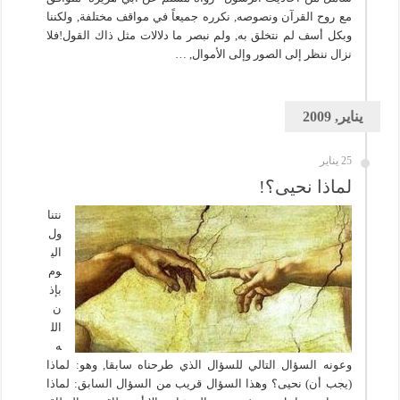
مع روح القرآن ونصوصه, نكرره جميعاً في مواقف مختلفة, ولكننا
وبكل أسف لم نتخلق به, ولم نبصر ما دلالات مثل ذاك القول!فلا
نزال ننظر إلى الصور وإلى الأموال, …
يناير, 2009
25 يناير
لماذا نحيى؟!
نتنا
ول
الي
وم
بإذ
ن
الل
ه
وعونه السؤال التالي للسؤال الذي طرحناه سابقا, وهو: لماذا
(يجب أن) نحيى؟ وهذا السؤال قريب من السؤال السابق: لماذا