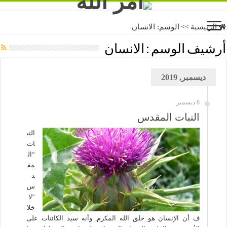
الرئيسية
>>
الوسم:
الانسان
أرشيف الوسم :
الانسان
ديسمبر, 2019
8 ديسمبر
النبات المقدس
النب
ات
“ال
مق
د
س
”لا
خلا
ف أن الإنسان هو خلق الله المكرم, وأنه سيد الكائنات على