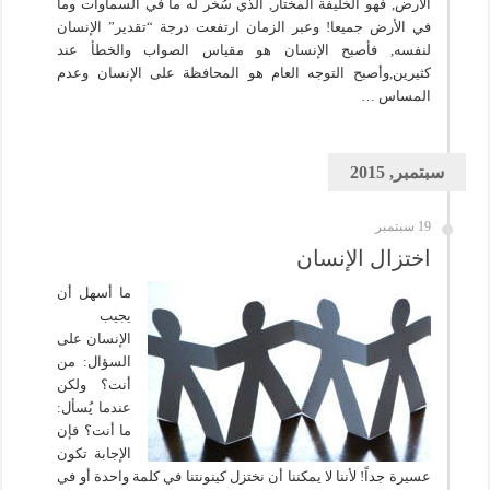
الأرض, فهو الخليفة المختار, الذي سُخر له ما في السماوات وما
في الأرض جميعا! وعبر الزمان ارتفعت درجة “تقدير” الإنسان
لنفسه, فأصبح الإنسان هو مقياس الصواب والخطأ عند
كثيرين,وأصبح التوجه العام هو المحافظة على الإنسان وعدم
المساس …
سبتمبر, 2015
19 سبتمبر
اختزال الإنسان
ما أسهل أن
يجيب
الإنسان على
السؤال: من
أنت؟ ولكن
عندما يُسأل:
ما أنت؟ فإن
الإجابة تكون
عسيرة جداً! لأننا لا يمكننا أن نختزل كينونتنا في كلمة واحدة أو في