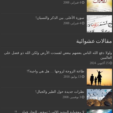
4 فبراير، 2008
سورة الأعلى, بين الذكر والنسيان!
4 فبراير، 2008
مقالات عشوائية
ولولا دفع الله الناس بعضهم ببعض لفسدت الأرض ولكن الله ذو فضل على
العالمين
25 أكتوبر، 2024
طاعة الزوجة لزوجها … هل هي واجبة؟!
13 يوليو، 2016
نظرات جديدة حول الطير والجبال!
3 نوفمبر، 2008
لا معقولية الوجود الإلهي! تمخض النجار فولد …!!