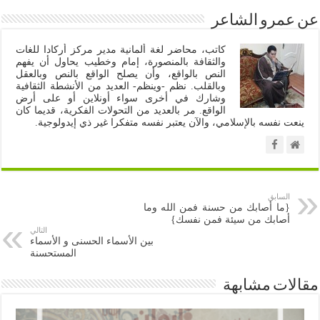
عن عمرو الشاعر
كاتب، محاضر لغة ألمانية مدير مركز أركادا للغات
والثقافة بالمنصورة، إمام وخطيب يحاول أن يفهم
النص بالواقع، وأن يصلح الواقع بالنص وبالعقل
وبالقلب. نظم -وينظم- العديد من الأنشطة الثقافية
وشارك في أخرى سواء أونلاين أو على أرض
الواقع. مر بالعديد من التحولات الفكرية، قديما كان
ينعت نفسه بالإسلامي، والآن يعتبر نفسه متفكرا غير ذي إيدولوجية.
السابق
{ما أصابك من حسنة فمن الله وما
أصابك من سيئة فمن نفسك}
التالي
بين الأسماء الحسنى و الأسماء
المستحسنة
مقالات مشابهة