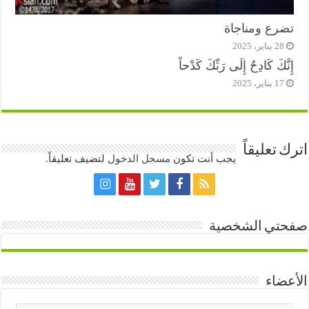
تضرع ومناجاة
28 يناير، 2025
إِنَّكَ كَادِحٌ إِلَى رَبِّكَ كَدْحاً
17 يناير، 2025
اترك تعليقاً
يجب أنت تكون
مسجل الدخول
لتضيف تعليقاً.
صفحتي الشخصية
الأعضاء