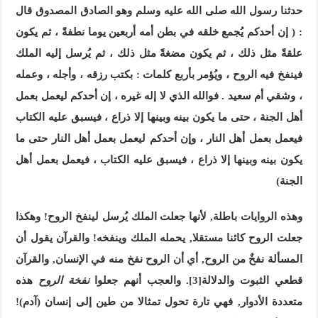
حدثنا رسول الله صلى الله عليه وسلم وهو الصادق المصدوق قال
: ( إن أحدكم يُجمع خلقه في بطن أمه أربعين يوما نطفةً ، ثم يكون
علقةً مثل ذلك ، ثم يكون مضغةً مثل ذلك ، ثم يُرسل إليه الملك
فينفخ فيه الروح ، ويُؤمر بأربع كلمات : بكتب رزقه ، وأجله ، وعمله
، وشقي أم سعيد . فوالله الذي لا إله غيره ، إن أحدكم ليعمل بعمل
أهل الجنة ، حتى ما يكون بينه وبينها إلا ذراع ، فيسبق عليه الكتاب
فيعمل بعمل أهل النار ، وإن أحدكم ليعمل بعمل أهل النار حتى ما
يكون بينه وبينها إلا ذراع ، فيسبق عليه الكتاب ، فيعمل بعمل أهل
الجنة)
وهذه الروايات باطلة, لأنها جعلت الملك يُرسل لينفخ الروح! وهكذا
جعلت الروح كائنا مستقلا, يحمله الملك وينفخه! والقرآن يقول أن
المسألة نفخٌ من الروح, أي أن الروح نفخ منه في الإنسان, والقرآن
قطعي الثبوت والدلالة
[3]
. والعجب أنهم جعلوا
نفخة الروح
هذه
متعددة الأدوار, فهي تارة تحول تمثالا من طين إلى إنسان (آدم)!