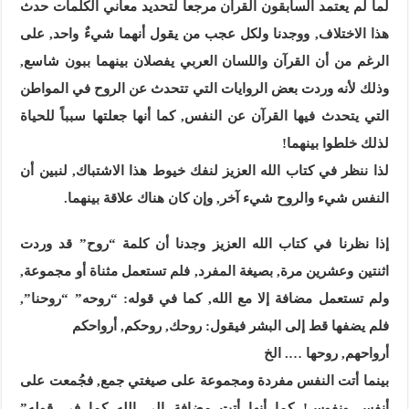
لما لم يعتمد السابقون القرآن مرجعا لتحديد معاني الكلمات حدث
هذا الاختلاف, ووجدنا ولكل عجب من يقول أنهما شيءٌ واحد, على
الرغم من أن القرآن واللسان العربي يفصلان بينهما ببون شاسع,
وذلك لأنه وردت بعض الروايات التي تتحدث عن الروح في المواطن
التي يتحدث فيها القرآن عن النفس, كما أنها جعلتها سبباً للحياة
لذلك خلطوا بينهما!
لذا ننظر في كتاب الله العزيز لنفك خيوط هذا الاشتباك, لنبين أن
النفس شيء والروح شيء آخر, وإن كان هناك علاقة بينهما.
إذا نظرنا في كتاب الله العزيز وجدنا أن كلمة “روح” قد وردت
اثنتين وعشرين مرة, بصيغة المفرد, فلم تستعمل مثناة أو مجموعة,
ولم تستعمل مضافة إلا مع الله, كما في قوله: “روحه” “روحنا”,
فلم يضفها قط إلى البشر فيقول: روحك, روحكم, أرواحكم
أرواحهم, روحها …. الخ
بينما أتت النفس مفردة ومجموعة على صيغتي جمع, فجُمعت على
أنفس ونفوس! كما أنها أتت مضافة إلى الله كما في قوله”