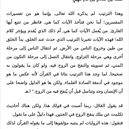
وهذا الترتيب لم يذكره الله تعالى, وإنما هو من تفسيرات
المفسرين! أما نحن فنأخذ الآيات كما هي, فانظر من تتبع أيها
القارئ, من يُعمل الآيات كما هي, أم ذلك الذي يُقدم ويؤخر كلام
الله! فهذه الآيات تخبرنا الترتيب الذي حدث عند الخلق, بدأ الخلق
من طين وخروج الناس من الأرض, ثم انتقال الناس إلى مرحلة
أخرى وهي مرحلة التزاوج, وانتقال النسل إلى مرحلة التكون من
المني, ثم تسويته والنفخ من الروح فيه. ولو كان ما يقولون به
صحيحا, لما وجد هذا الترتيب بتاتا في القرآن لأنه عكس ما هو
موجود في أدمغة السادة العلماء, ولكن ها هو الدليل واضحا على
أن الإنسان وجد وتناسل قبل أن يُنفخ فيه من الروح.” ا.هـ
قد يقول القائل: ربما أصبت في قولك هذا, ولكن هناك أحاديث
تكلمت عن ملك ينفخ الروح في الجنين, فهذا دليلٌ على ما نقول.
فنقول: هذه الروايات لم ينتبه مؤلفوها إلى ما يقوله القرآن لذلك