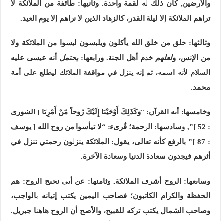
والأرضين, كان ذلك له لقمة واحدة. وثانيها: طائفة من الملائكة لا
تراهم الملائكة إلا ليلة القدر، كالزهاد الذين لا نراهم إلا يوم العيد.
وثالثها: خلق من خلق الله يأكلون ويلبسون ليسوا من الملائكة ولا
من الإنس، و
لعلهم
خدم أهل الجنة. ورابعها:
يحتمل
أنه عيسى عليه
السلام لأنه اسمه، ثم إنه ينزل في مواقفة الملائك ليطلع على أمة
محمد.
وخامسها: أنه القرآن: “وَكَذَلِكَ أَوْحَيْنَا إِلَيْكَ رُوحاً مّنْ أَمْرِنَا [ الشورى
: 52 ]”, وسادسها: الرحمة؛ قُرىء: “لا تيأسوا من روح الله [ يوسف
: 87 ]” بالرفع كأنه تعالى، يقول: الملائكة ينزلون رحمتي تنزل في
أثرهم فيجدون سعادة الدنيا وسعادة الآخرة.
وسابعها: الروح أشرف الملائكة, وثامنها: عن أبي نجيح الروح: هم
الحفظة والكرام الكاتبون؛ فصاحب اليمين يكتب إتيانه بالواجب،
وصاحب الشمال يكتب تركه للقبيح،
والأصح أن الروح هاهنا جبريل
.