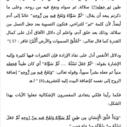
طين
ثم جعله
[7]
سلالة, ثم سواه ونفخ فيه من روحه. وعلى ما
ذكرتم يبعد أن يقال: “ثُمَّ سَوَّاهُ وَنَفَخَ فِيهِ مِن رُّوحِهِ” عائدٌ إلى آدم
أيضاً, لأن كلمة “ثم” للتراخي, فتكون التسوية بعد جعل النسل من
سلالة، وذلك بعد خلق آدم، واعلم أن دلائل الآفاق أدل على كمال
القدرة كما قال تعالى: “لَخَلْقُ السموات والأرض أَكْبَرُ[ غافر : 57 ]”
ودلائل الأنفس أدل على نفاذ الإرادة فإن التغيرات فيها كثيرة وإليه
الإشارة بقوله: “ثُمَّ جَعَلَ نَسْلَهُ …. ثُمَّ سَوَّاهُ” أي كان طيناً
فجعله
منياً ثم جعله بشراً سوياً، وقوله تعالى: “وَنَفَخَ فِيهِ مِن رُّوحِهِ” إضافة
الروح إلى نفسه كإضافة البيت إليه للتشريف
[8]
” ا.هـ
فكما رأينا فلكي يتفادى المفسرون الإشكالية جعلوا الآيات بهذا
الشكل:
“
وَبَدَأَ خَلْقَ الْإِنسَانِ مِن طِينٍ
ثُمَّ سَوَّاهُ وَنَفَخَ فِيهِ مِنْ رُوحِهِ
ثُمَّ جَعَلَ
نَسْلَهُ مِنْ سُلَالَةٍ مِنْ مَاءٍ مَهِينٍ”