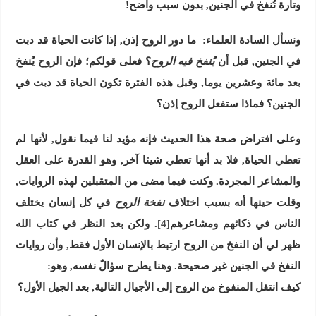
وتارة تُنفخ في الجنين, بدون سبب واضح!
ونسأل السادة العلماء: ما دور الروح إذن, إذا كانت الحياة قد دبت
في الجنين, قبل أن
يُنفخ فيه الروح
؟ فعلى قولكم؛ فإن الروح يُنفخ
بعد مائة وعشرين يوما, وقبل هذه الفترة تكون الحياة قد دبت في
الجنين؟ فماذا ستفعل الروح إذن؟
وعلى افتراض صحة هذا الحديث فإنه مؤيد لنا فيما نقول, لأنها لم
تعطي الحياة, فلا بد أنها تعطي شيئا آخر, وهو القدرة على العقل
والمشاعر المجردة. وكنت فيما مضى من المتقبلين لهذه الروايات,
وقلت حينها أنه بسبب اختلاف
نفخة الروح
في كل إنسان يختلف
الناس في ذكائهم ومشاعرهم
[4]
.
ولكن بعد النظر في كتاب الله
ظهر لي أن النفخ من الروح ارتبط بالإنسان الأول فقط, وأن روايات
النفخ في الجنين غير صحيحة. وهنا يطرح سؤالٌ نفسه, وهو:
كيف انتقل المنفوخ من الروح إلى الأجيال التالية, بعد الجيل الأول؟