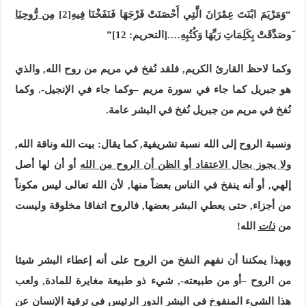
“وَمَرْيَمَ ابْنَتَ عِمْرَانَ الَّتِي أَحْصَنَتْ فَرْجَهَا فَنَفَخْنَا فِيهِ
[2]
مِن رُّوحِنَا
َوصَدَّقَتْ بِكَلِمَاتِ رَبِّهَا وَكُتُبِهِ….[التحريم: 12]”
وكما لاحظ القارئ الكريم, فلقد نُفخ في مريم من روح الله, والذي
هو جبريل كما جاء في سورة مريم –وكما جاء في الإنجيل-. وكما
نُفخ في مريم من جبريل نُفخ في البشر عامة.
ونسبة الروح إلى الله نسبة تشريفية, كما يقال: بيت الله وناقة الله,
ولا يجوز بحال الاعتقاد أو الظن أن الروح من الله
أو أن لها أصل
إلهي, أو أنه ينفخ في الناس بعضاً منها, لأن الله تعالى ليس مكوناً
من أجزاء, حتى يعطي البشر بعضها, فالروح اتفاقا مخلوقة وليست
من
ذات
الله!
وبهذا يمكننا أن نفهم النفخ من الروح على أنه إعطاء البشر شيئا
من الروح –أو من طبيعته-, شيء ذو طبيعة مغايرة للمادة, ولعب
هذا الشيء المنفوخ في البشر الدور الرئيس في ترقية الإنسان عن