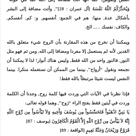
وَيُحَذِّرُكُمُ اللّهُ نَفْسَهُ [آل عمران : 28]”, وأتت مضافة إلى البشر
بأشكال عدة, منها:
هم في الجمع: أنفسهم, و: كم, أنفسكم,
والكاف: نفسك ….. الخ.
ويمكننا أن نخرج من هذه المقارنة بأن الروح شيء متعلق بالله
القدير, لأنه لم يستعمل إلا مفردا ومضافا إلى الله, ومن ثم فهو مثل
النور, فالنور واحد من الله فقط, وليس هناك أنوار! لذا لا يمكننا أن
نجمعه ونقول “أرواح”, بينما من الممكن أن نستعمله منكرا. بينما
النفس ليست شيئا مرتبطاً بالله فقط!
فإذا نظرنا في الآيات التي وردت فيها كلمة روح, وجدنا أن الكلمة
وردت في آيتين فقط بفتح الراء “رَوح”, وهما قوله تعالى:
يَا بَنِيَّ اذْهَبُواْ فَتَحَسَّسُواْ مِن يُوسُفَ وَأَخِيهِ وَلاَ تَيْأَسُواْ مِن رَّوْحِ اللّهِ
إِنَّهُ لاَ يَيْأَسُ مِن رَّوْحِ اللّهِ إِلاَّ الْقَوْمُ الْكَافِرُونَ [يوسف : 87]
فَرَوْحٌ وَرَيْحَانٌ وَجَنَّةُ نَعِيمٍ [الواقعة : 89]