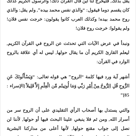
يقل بذلك, فليخرج لنا أين قال القرآن ذلك! والرسول الكريم كذلك
كان يقسم دوما فيقول: “والذي نفس محمد بيده”, ولم يقل: والذي
روح محمد بيده! وكذلك العرب كانوا يقولون: خرجت نفس فلان!
ولم يقولوا: خرجت روح فلان!
ونبدأ في عرض الآيات التي تحدثت عن الروح في القرآن الكريم,
ليعلم القارئ الكريم أن ما يقال حولها, ليس له أي علاقة بالروح
الوارد في القرآن:
أشهر آية ورد فيها كلمة “الروح” هي قوله تعالى: “وَيَسْأَلُونَكَ عَنِ
الرُّوحِ قُلِ
الرُّوحُ مِنْ أَمْرِ
رَبِّي وَمَا أُوتِيتُم مِّن الْعِلْمِ إِلاَّ قَلِيلاً [الإسراء :
85]”
والتي يستدل بها أصحاب الرأي التقليدي على أن الروح سر من
أسرار الله, ومن ثم فلا ينبغي علينا البحث فيها أو حولها, لأننا لن
نصل إلى جواب مقنع حولها, لأنها أعلى من مداركنا البشرية