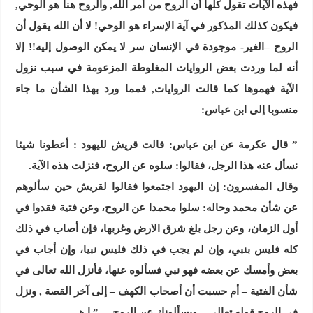
فهذه الآيات تقول كلها أن الروح من أمر الله, والروح هنا هو الوحي,
فيكون كذلك المذكور في آية الإسراء هو الوحي! لا أن الله يقول أن
الروح –الغير- موجودة في الإنسان سر لا يمكن الوصول إليه!! إلا
أنه لما وردت بعض الروايات المغلوطة المزعومة في سبب نزول
الآية فهموها كما قالت الروايات, فمما ورد بهذا الشأن ما جاء
منسوبا إلى ابن عباس:
”
قال عكرمة عن ابن عباس: قالت قريش لليهود : أعطونا شيئا
نسأل عنه هذا الرجل، فقالوا: سلوه عن الروح، فنزلت هذه الآية.
وقال المفسرون: إن اليهود اجتمعوا فقالوا لقريش حين سألوهم
عن شأن محمد وحاله:
سلوا محمدا عن الروح، وعن فتية فقدوا في
أول الزمان، وعن رجل بلغ شرق الارض وغربها، فإن أصاب في ذلك
كله فليس بنبي، وإن لم يجب في ذلك فليس نبيا، وإن أجاب في
بعض وأمسك عن بعضه فهو نبي فسألوه عنها، فأنزل الله تعالى في
شأن الفتية – أم حسبت أن أصحاب الكهف – إلى آخر القصة , ونزل
في الروح قوله تعالى – ويسألونك عن الروح
– .
” ا.هـ .