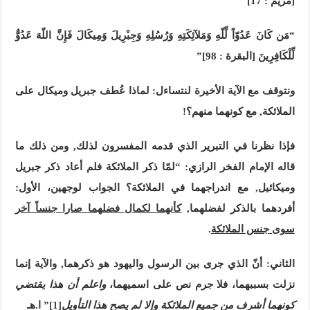
[مريم : 17]
“مَن كَانَ عَدُوّاً لِّلّهِ وَمَلآئِكَتِهِ وَرُسُلِهِ وَجِبْرِيلَ وَمِيكَالَ فَإِنَّ اللّهَ عَدُوٌّ
لِّلْكَافِرِينَ [البقرة : 98]”
ونتوقف مع الآية الأخيرة لنتساءل: لماذا عُطف جبريل وميكال على
الملائكة, مع كونهما منهم؟!
فإذا نظرنا في التبرير الذي قدمه المفسرون لذلك, ومن ذلك ما
قاله الإمام الفخر الرازي: “لمّا ذكر الملائكة فلم أعاد ذكر جبريل
وميكائيل, مع اندراجهما في الملائكة؟ الجواب لوجهين، الأول:
أفردهما بالذكر لفضلهما,
كأنهما لكمال فضلهما صارا جنساً آخر
سوى جنس الملائكة
.
الثاني: أنّ الذي جرى بين الرسول واليهود هو ذكرهما, والآية إنما
نزلت بسببهما، فلا جرم نص على اسميهما،
واعلم أن هذا يقتضي
كونهما أشرف من جميع الملائكة وإلا لم يصح هذا التأويل
[1]
” ا.هـ