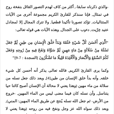
-والذي ذكرناه سابقا-, أكثر من كاف لهدم التصور القائل
بنفخة روح
في تمثال, فإنا سنذكر للقارئ الكريم مجموعة أخرى من الآيات
المتتاليات, تؤكد تصورنا تأكيدا قطعيا, ولا تترك المجال إلا لمجادل
عتيد خِرّيت, دءوب على الجدال, وهذه الآيات هي قوله تعالى:
“الَّذِي أَحْسَنَ كُلَّ شَيْءٍ خَلَقَهُ وَبَدَأَ خَلْقَ الْإِنسَانِ مِن طِينٍ
ثُمَّ
جَعَلَ
نَسْلَهُ مِنْ سُلَالَةٍ مِنْ مَاءٍ مَهِينٍ
ثُمَّ
سَوَّاهُ وَنَفَخَ فِيهِ مِنْ رُوحِهِ وَجَعَلَ
لَكُمُ السَّمْعَ وَالْأَبْصَارَ وَالْأَفْئِدَةَ قَلِيلًا مَا تَشْكُرُونَ
[السجدة : 7-9]”
وكما يرى القارئ الكريم, فالله تعالى يذكر أنه أحسن كل شيء
خلقه, وأنه بدأ خلق الإنسان من طين
[4]
, وبعد ذلك جعل نسله من
سلالة من ماء مهين (وهذا يعني لا محالة أن الإنسان أصبح كائنا حيا
يتناسل, وأن نسله كان فيما مضى ليس من الماء المهين, -خروج
من الأرض- ثم جعل الله نسله يُنتج عن طريق الماء المهين: المني),
وبعد ذلك سواه الله عز وجل ونفخ فيه من روحه (وهذا يعني لا