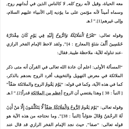
معه الحياة، وقيل لأنه
روح كله
, لا كالناس الذين في أبدانهم روح,
وسماه أميناً لأنه مؤتمن على ما يؤديه إلى الأنبياء عليهم السلام،
وإلى غيرهم
[1]
.” ا.هـ
وقوله تعالى: “
تَعْرُجُ
الْمَلَائِكَةُ وَالرُّوحُ
إِلَيْهِ فِي يَوْمٍ كَانَ مِقْدَارُهُ
خَمْسِينَ أَلْفَ سَنَةٍ [المعارج : 4]”, ولقد لاحظ الإمام الفخر الرازي
-عند تناوله للآية- ملاحظة طيبة, فقال:
“المسألة الأولى: اعلم أن عادة الله تعالى في القرآن أنه متى ذكر
الملائكة في معرض التهويل والتخويف أفرد الروح بعدهم بالذكر،
كما في هذه الآية، وكما في قوله: “يَوْمَ يَقُومُ الروح والملائكة صَفّاً”
[ النبأ : 38 ] وهذا يقتضي أن الروح
أعظم من الملائكة
قدراً
[2]
.” ا.هـ
وقوله تعالى: “يَوْمَ يَقُومُ
الرُّوحُ وَالْمَلَائِكَةُ صَفّاً
لَّا يَتَكَلَّمُونَ إِلَّا مَنْ أَذِنَ
لَهُ الرحْمَنُ وَقَالَ صَوَاباً [النبأ : 38]”, وما نحتاجه من هذه الآية هو
قوله تعالى: “صفا”, حيث نجد الإمام الفخر الرازي قد قال عند