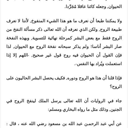
الحيوان, وجعله كائنا عاقلا مُجَرِّدا.
ولا يمكننا طبعا أن نعرف ما هو هذا الشيء المنفوخ, لأننا لا نعرف
طبيعة الروح, ولكن الذي نعرفه أن الله تعالى ذكر مسألة النفخ من
الروح فقط مع بعض البشر كمرحلة نهائية للتسوية, وبهذه النفخة
صار البشر أناسا! ولم يذكر سبحانه نفخة الروح مع الحيوان, لذا
فإن القول أن الحيوان فيه روح قول غير صحيح, -اللهم إلا إذا
استعملت ويُراد بها النفس-.
فإذا قلنا أن هذا هو الروح ودوره, فكيف يحصل البشر الحاليون على
الروح؟
جاء في الروايات أن الله تعالى يرسل الملك لينفخ الروح في
الجنين, وذلك مثل ما رواه البخاري ومسلم:
عن أبي عبد الرحمـن عبد الله بن مسعود رضي الله عنه ، قال :