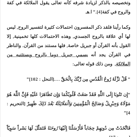
وتخصيصه بالذكر لزيادة شرفه كأنه تعالى يقول الملائكة في كفة
والروح في كفة
[4]
.” ا.هـ
وكما رأينا فلقد ذكر المفسرون احتمالات كثيرة لتفسير الروح, ليس
لها أي علاقة بالروح الجسدي, وهذه الاحتمالات كلها تخمينية, إلا
القول بأنه القرآن أو جبريل خاصة, فلها مستند من القرآن. والناظر
في القرآن يجد أنه
يسمي جبريل دوما بالروح ويستثنيه من
الملائكة
, ومن ذلك قوله تعالى:
” قُلْ نَزَّلَهُ رُوحُ الْقُدُسِ مِن رَّبِّكَ بِالْحَقِّ ….[النحل : 102]”
“إِن تَتُوبَا إِلَى اللَّهِ فَقَدْ صَغَتْ قُلُوبُكُمَا وَإِن تَظَاهَرَا عَلَيْهِ فَإِنَّ اللَّهَ هُوَ
مَوْلَاهُ وَجِبْرِيلُ وَصَالِحُ الْمُؤْمِنِينَ
وَالْمَلَائِكَةُ بَعْدَ ذَلِكَ
ظَهِيرٌ [التحريم :
4]”
فَاتَّخَذَتْ مِن دُونِهِمْ حِجَاباً فَأَرْسَلْنَا إِلَيْهَا
رُوحَنَا
فَتَمَثَّلَ لَهَا بَشَراً سَوِيّاً