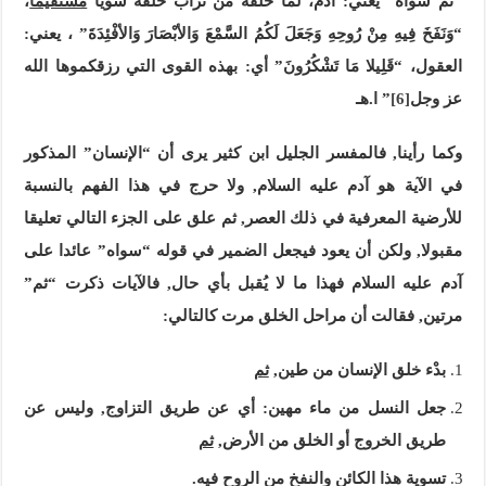
“ثُمَّ سَوَّاهُ” يعني: آدم، لما خلقه من تراب خلقه سويا
مستقيما
،
“وَنَفَخَ فِيهِ مِنْ رُوحِهِ وَجَعَلَ لَكُمُ السَّمْعَ وَالأبْصَارَ وَالأفْئِدَةَ” ، يعني:
العقول، “قَلِيلا مَا تَشْكُرُونَ” أي: بهذه القوى التي رزقكموها الله
عز وجل
[6]
” ا.هـ
وكما رأينا, فالمفسر الجليل ابن كثير يرى أن “الإنسان” المذكور
في الآية هو آدم عليه السلام, ولا حرج في هذا الفهم بالنسبة
للأرضية المعرفية في ذلك العصر, ثم علق على الجزء التالي تعليقا
مقبولا, ولكن أن يعود فيجعل الضمير في قوله “سواه” عائدا على
آدم عليه السلام فهذا ما لا يُقبل بأي حال, فالآيات ذكرت “ثم”
مرتين, فقالت أن مراحل الخلق مرت كالتالي:
بدْء خلق الإنسان من طين,
ثم
جعل النسل من ماء مهين: أي عن طريق التزاوج, وليس عن
طريق الخروج أو الخلق من الأرض,
ثم
تسوية هذا الكائن والنفخ من الروح فيه.