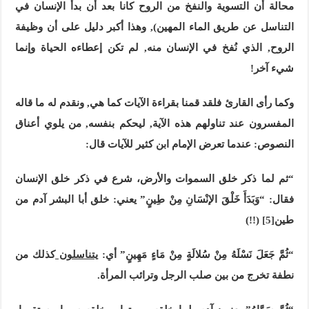
محالة أن التسوية والنفخ من الروح كانا بعد أن بدأ الإنسان في
التناسل عن طريق الماء المهين), وهذا أكبر دليل على أن وظيفة
الروح, الذي نُفخ في الإنسان منه, لم تكن إعطاءه الحياة وإنما
شيء آخر!
وكما رأى القارئ فلقد قمنا بقراءة الآيات كما هي, ونقدم له ما قاله
المفسرون عند تناولهم هذه الآية, ليحكم بنفسه, من يلوي أعناق
النصوص: عندما تعرض الإمام ابن كثير للآيات قال:
“ثم لما ذكر خلق السموات والأرض، شرع في ذكر خلق الإنسان
فقال: “وَبَدَأَ خَلْقَ الإنْسَانِ مِنْ طِينٍ” يعني: خلق أبا البشر آدم من
طين
[5]
(!!)
“ثُمَّ جَعَلَ نَسْلَهُ مِنْ سُلالَةٍ مِنْ مَاءٍ مَهِينٍ” أي:
يتناسلون
كذلك من
نطفة تخرج من بين صلب الرجل وترائب المرأة.