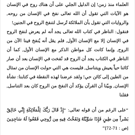
العلماء منذ زمن! إن الدليل الجلي على أن هناك روح في الإنسان
هو الآيات التي تقول أن الله تعالى نفخ في الإنسان من روحه,
والروايات التي تقول بأن الملائكة تُرسل لتنفخ الروح في الجنين!
فنقول: الناظر في كتاب الله تعالى يجد أنه لم يعرض لنفخ الروح
في الإنسان إلا مع الإنسان الأول, فلم يقل أنه يُنفخ فينا الآن من
الروح, وإنما كانت كل مواطن الذكر مع الإنسان الأول, كما أن
الناظر في الكتاب يجد أن الروح قد نُفخت في الإنسان بعد أن صار
كائنا حياً يعيش ويتناسل, فليست هي التي حولت الإنسان من تمثال
من الطين إلى كائن حي! ولقد عرضنا لهذه النقطة في كتابنا: نشأة
الإنسان, وبيّنا أن القرآن يؤكد أن النفخ من الروح كان بعد التناسل,
فقلنا
“على الرغم من أن قوله تعالى: “إِذْ قَالَ رَبُّكَ لِلْمَلَائِكَةِ إِنِّي خَالِقٌ
بَشَراً مِن طِينٍ فَإِذَا سَوَّيْتُهُ وَنَفَخْتُ فِيهِ مِن رُّوحِي فَقَعُوا لَهُ سَاجِدِينَ
[ص : 71-72]”