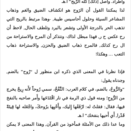
واطّراد. وأصل [ذلك] كلِّه الرِّيح” ا.هـ
لذا يمكننا القول أن الرَوح هو انكشاف الضيق والغم وذهاب
المشاعر السيئة وحلول أحاسيس طيبة, -وهذا مرتبط بالريح التي
تذهب الحر بالدرجة الأولى وتشعر بالبرد وتلطف الحال, لاحظ أن
رح عكس ح ر, فهذا مبطل لذاك- ونتذكر أن المرح والاستراحة من
ال رح كذلك, فالمرح ذهاب الضيق والحزن, والاستراحة ذهاب
التعب … وهكذا!
فإذا نظرنا في المعنى الذي ذكره ابن منظور ل “رُوح” بالضم,
وجدناه يقول:
“والرُّوحُ، بالضم، في كلام العرب: النَّفْخُ، سمي رُوحاً لأَنه رِيحٌ يخرج
من الرُّوحِ؛ ومنه قول ذي الرمة في نار اقْتَدَحَها وأَمر صاحبه بالنفخ
فيها، فقال: فقلتُ له: ارْفَعْها إِليك، وأَحْيِها برُوحكَ، واجْعَله لها قِيتَةً
قَدْرا, أَي أَحيها بنفخك” ا.هـ
وما عدا ذلك من الأمثلة فمأخوذ من القرآن, وهذا المعنى لا يمكن