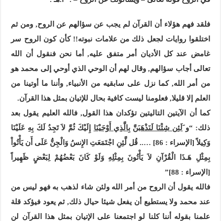
فلقد فهم هؤلاء أن القرآن لم يجب عن سؤالهم عن الروح, ومن ثم
اختلقوا روايات لجعل ذلك من علامات نبوته!! كأن كون الروح سر
غامض عند كل الأديان أمر متفق عليه, أما نحن فنقول أن الله
تعالى أجاب سؤالهم, وقال لهم أن الوحي الذي أوحي إلى محمد هو
من أمر الله, كما نزل على سابقيه من الأنبياء, وأننا ما أوتينا من
العلم إلا قليلا, فعلومنا ليست كافية بحال للإتيان بمثل هذا القرآن.
كما أن الآيتين التاليتين تؤكدان هذا القول, فالله العليم يقول بعد
ذلك: “و
َلَئِن شِئْنَا لَنَذْهَبَنَّ
بِالَّذِي أَوْحَيْنَا
إِلَيْكَ ثُمَّ لاَ تَجِدُ لَكَ بِهِ عَلَيْنَا
وَكِيلاً [الإسراء : 86] …..
قُل لَّئِنِ اجْتَمَعَتِ الإِنسُ وَالْجِنُّ عَلَى أَن يَأْتُواْ
بِمِثْلِ هَـذَا الْقُرْآنِ لاَ يَأْتُونَ بِمِثْلِهِ وَلَوْ كَانَ بَعْضُهُمْ لِبَعْضٍ ظَهِيراً
[الإسراء : 88]”
فالله يقول أن الروح من أمر الله ولئن شاء لذهب به فهو ليس من
عند محمد ولا يستطيع أن يفعل شيئا حيال ذلك, ثم يعود فيؤكد قلة
علمنا بقوله أننا كلنا لو اجتمعنا على الإتيان بمثل هذا القرآن لن