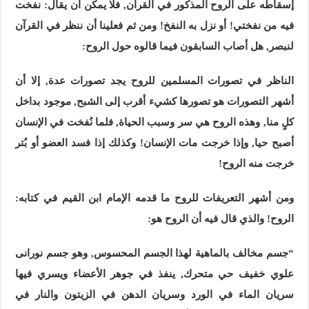
إسقاطه على الروح المذكور في القرآن, فلا يمكن أن يقال: نفخت
فيه من نفختي! أو نزل به النفخ! ومن ثم فعلينا أن ننظر في القرآن
لنبصر, هل أصاب السابقون فيما قالوه حول الروح:
الناظر في تصورات المسلمين للروح يجد تصورات عدة, إلا أن
أشهر التصورات هو تصورها كشيء أقرب إلى الشبح, موجود بداخل
كلٍ منا, وهذه الروح هي سر وسبب الحياة, فلما نُفخت في الإنسان
أصبح حيا, وإذا خرجت مات الإنسان! وكذلك إذا فسد العضو أو بُتر
خرجت منه الروح!
ومن أشهر التعريفات للروح ما قدمه الإمام ابن القيم في كتابه:
الروح! والذي قال فيه أن الروح هو:
“جسم مخالف بالماهية لهذا الجسم المحسوس, وهو جسم نورانى
علوي خفيف حي
متحرك, ينفذ في جوهر الأعضاء ويسري فيها
سريان الماء في الورد وسريان الدهن في الزيتون والنار في