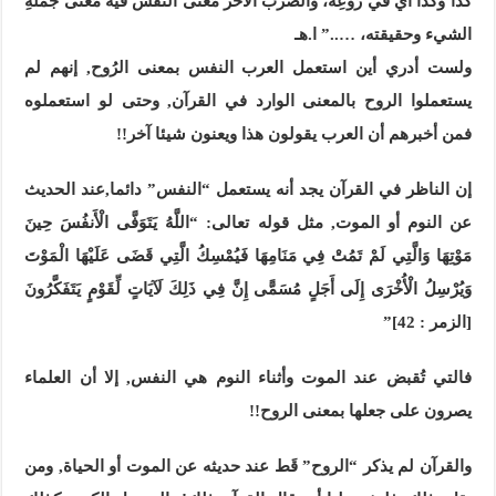
كذا وكذا أَي في رُوعِه، والضَّرْب الآخر مَعْنى النَّفْس فيه مَعْنى جُمْلَةِ
الشيء وحقيقته، …..” ا.هـ
ولست أدري أين استعمل العرب النفس بمعنى الرُوح, إنهم لم
يستعملوا الروح بالمعنى الوارد في القرآن, وحتى لو استعملوه
فمن أخبرهم أن العرب يقولون هذا ويعنون شيئا آخر!!
إن الناظر في القرآن
يجد أنه يستعمل
“النفس” دائما,عند الحديث
عن النوم أو الموت, مثل قوله تعالى: “اللَّهُ يَتَوَفَّى الْأَنفُسَ حِينَ
مَوْتِهَا وَالَّتِي لَمْ تَمُتْ فِي مَنَامِهَا فَيُمْسِكُ الَّتِي قَضَى عَلَيْهَا الْمَوْتَ
وَيُرْسِلُ الْأُخْرَى إِلَى أَجَلٍ مُسَمًّى إِنَّ فِي ذَلِكَ لَآيَاتٍ لِّقَوْمٍ يَتَفَكَّرُونَ
[الزمر : 42]”
فالتي تُقبض عند الموت وأثناء النوم هي النفس, إلا أن العلماء
يصرون على جعلها بمعنى الروح!!
والقرآن لم يذكر “الروح” قَط عند حديثه عن الموت أو الحياة, ومن