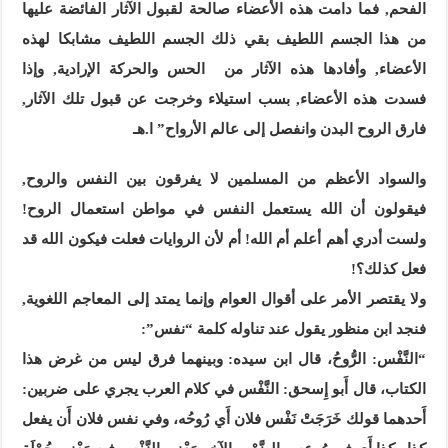
الفحم, فما دامت هذه الأعضاء صالحة لقبول الآثار الفائضة عليها
من هذا الجسم اللطيف بقي ذلك الجسم اللطيف مشابكا لهذه
الأعضاء, وأفادها هذه الآثار من الحس والحركة الإرادية, وإذا
فسدت هذه الأعضاء, بسب استيلاء وخرجت عن قبول تلك الآثار,
فارق الروح البدن وانفصل إلى عالم الأرواح” ا.هـ
والسواد الأعظم من المسلمين لا يفرقون بين النفس والروح,
فيقولون أن الله يستعمل النفس في مواطن استعمال الروح!
ولست أدري أهم أعلم أم الله! أم لأن الروايات فعلت فيكون الله قد
فعل كذلك؟!
ولا يقتصر الأمر على أقوال العوام وإنما يمتد إلى المعاجم اللغوية,
فنجد ابن منظور يقول عند تناوله كلمة “نفس”:
“النَّفْس: الرُّوحُ، قال ابن سيده: وبينهما فرق ليس من غرض هذا
الكتاب، قال أَبو إِسحق: النَّفْس في كلام العرب يجري على ضربين:
أَحدهما قولك خَرَجَتْ نَفْس فلان أَي رُوحُه، وفي نفس فلان أَن يفعل