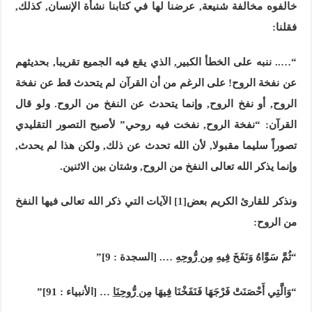
خالفوه مخالفة شنيعة, عرضنا لها في كتابنا نشأة الإنسان, كذلك,
فقلنا:
“….. ننبه على الخطأ الكبير, الذي يقع فيه الجميع تقريبا, بحديثهم
عن نفخة الروح! على الرغم من أن القرآن لم يتحدث قط عن نفخة
الروح, أو نفخ الروح, وإنما يتحدث عن النفخ من الروح. ولو قال
القرآن: “نفخة الروح, نفخت فيه روحي” لأصبح التصور التقليدي
تصوراً سليما مقبولا, لأن الله تحدث عن ذلك, ولكن هذا لم يحدث,
وإنما يذكر الله تعالى النفخ من الروح, وشتان بين الاثنين.
ونذكر للقارئ الكريم بعض
[1]
الآيات التي ذكر الله تعالى فيها النفخ
من الروح:
“ثُمَّ سَوَّاهُ وَنَفَخَ فِيهِ
مِن رُّوحِهِ
…. [السجدة : 9]”
“وَالَّتِي أَحْصَنَتْ فَرْجَهَا فَنَفَخْنَا فِيهَا
مِن رُّوحِنَا
… [الأنبياء : 91]”