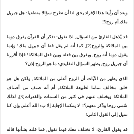
وبعد أن رأينا هذا الإفراد يحق لنا أن نطرح سؤالا منطقيا:
هل جبريل
ملك أم روح؟!
قد يُذهل القارئ من السؤال, لذا نقول: تذكر أن القرآن يفرق دوما
بين الملائكة والروح
[2]
, كما أنه لم يقل قط أن جبريل ملك! وإنما
يقول دوما أنه روح, ويفرق بين فعله وبين فعل الملائكة! فإذا أقررنا
أن جبريل روح, يظهر السؤال التقليدي: ما هو الروح إذن؟
الذي يظهر من الآيات أن الروح أعلى من الملائكة, ولكن هل هو
خلق مخالف تماما لطبيعة الملائكة, أم أنه صنف من أصناف
الملائكة ويختلف عنهم في كثير من السمات والقدرات
[3]
, لذلك
سُمي روحا وذُكر معهم؟! لا يمكننا الإجابة إلا ب: الله أعلم, وإن كنا
نميل إلى القول الثاني!
قد يقول القارئ: لا نختلف معك فيما تقول, فما قلته بشأنها قاله