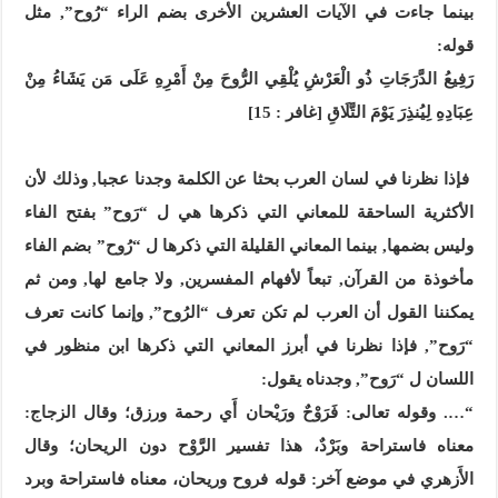
بينما جاءت في الآيات العشرين الأخرى بضم الراء “رُوح”, مثل
قوله:
رَفِيعُ الدَّرَجَاتِ ذُو الْعَرْشِ يُلْقِي الرُّوحَ مِنْ أَمْرِهِ عَلَى مَن يَشَاءُ مِنْ
عِبَادِهِ لِيُنذِرَ يَوْمَ التَّلَاقِ [غافر : 15]
فإذا نظرنا في لسان العرب بحثا عن الكلمة وجدنا عجبا, وذلك لأن
الأكثرية الساحقة للمعاني التي ذكرها هي ل “رَوح” بفتح الفاء
وليس بضمها, بينما المعاني القليلة التي ذكرها ل “رُوح” بضم الفاء
مأخوذة من القرآن, تبعاً لأفهام المفسرين, ولا جامع لها, ومن ثم
يمكننا القول أن العرب لم تكن تعرف “الرُوح”, وإنما كانت تعرف
“رَوح”, فإذا نظرنا في أبرز المعاني التي ذكرها ابن منظور في
اللسان ل “رَوح”, وجدناه يقول:
“….
وقوله تعالى: فَرَوْحٌ ورَيْحان أَي رحمة ورزق؛ وقال الزجاج:
معناه فاستراحة وبَرْدٌ، هذا تفسير الرَّوْح دون الريحان؛ وقال
الأَزهري في موضع آخر: قوله فروح وريحان، معناه فاستراحة وبرد