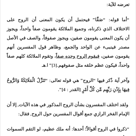
تعرضه للآية:
“أما قوله: “صَفَّا” فيحتمل أن يكون المعنى أن الروح على
الاختلاف الذي ذكرناه، وجميع الملائكة يقومون صفاً واحداً، ويجوز
أن يكون المعنى يقومون صفين، ويجوز صفوفاً، والصف في الأصل
مصدر فينبىء عن الواحد والجمع، وظاهر قول المفسرين أنهم
يقومون صفين،
فيقوم الروح وحده صفاً
، وتقوم الملائكة كلهم صفاً
واحداً، فيكون عظم خلقه مثل صفوفهم.
[3]
” ا.هـ
وآخر آية ذُكر فيها “الروح” هي قوله تعالى: “تَنَزَّلُ الْمَلَائِكَةُ وَالرُّوحُ
فِيهَا بِإِذْنِ رَبِّهِم مِّن كُلِّ أَمْرٍ [القدر : 4]”.
ولقد اختلف المفسرون بشأن الروح المذكور في هذه الآيات, إلا أن
الإمام الفخر الرازي جمع أقوال المفسرين حول الروح, فقال:
“ذكروا في الروح أقوالاً؛ أحدها: أنه ملك عظيم، لو التقم السموات