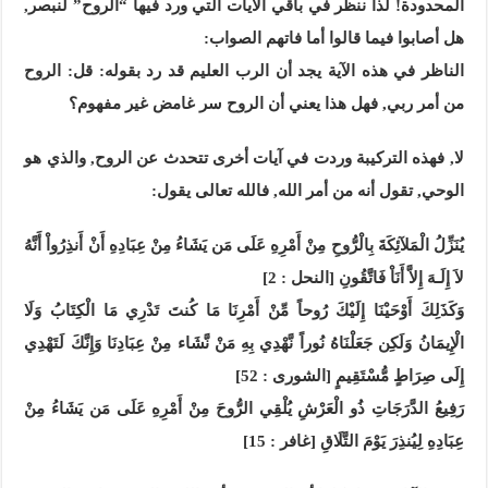
المحدودة! لذا ننظر في باقي الآيات التي ورد فيها “الروح” لنبصر,
هل أصابوا فيما قالوا أما فاتهم الصواب:
الناظر في هذه الآية يجد أن الرب العليم قد رد بقوله: قل: الروح
من أمر ربي, فهل هذا يعني أن الروح سر غامض غير مفهوم؟
لا, فهذه التركيبة وردت في آيات أخرى تتحدث عن الروح, والذي هو
الوحي, تقول أنه من أمر الله, فالله تعالى يقول:
يُنَزِّلُ الْمَلآئِكَةَ بِالْرُّوحِ مِنْ أَمْرِهِ عَلَى مَن يَشَاءُ مِنْ عِبَادِهِ أَنْ أَنذِرُواْ أَنَّهُ
لاَ إِلَـهَ إِلاَّ أَنَاْ فَاتَّقُونِ [النحل : 2]
وَكَذَلِكَ أَوْحَيْنَا إِلَيْكَ رُوحاً مِّنْ أَمْرِنَا مَا كُنتَ تَدْرِي مَا الْكِتَابُ وَلَا
الْإِيمَانُ وَلَكِن جَعَلْنَاهُ نُوراً نَّهْدِي بِهِ مَنْ نَّشَاء مِنْ عِبَادِنَا وَإِنَّكَ لَتَهْدِي
إِلَى صِرَاطٍ مُّسْتَقِيمٍ [الشورى : 52]
رَفِيعُ الدَّرَجَاتِ ذُو الْعَرْشِ يُلْقِي الرُّوحَ مِنْ أَمْرِهِ عَلَى مَن يَشَاءُ مِنْ
عِبَادِهِ لِيُنذِرَ يَوْمَ التَّلَاقِ [غافر : 15
]