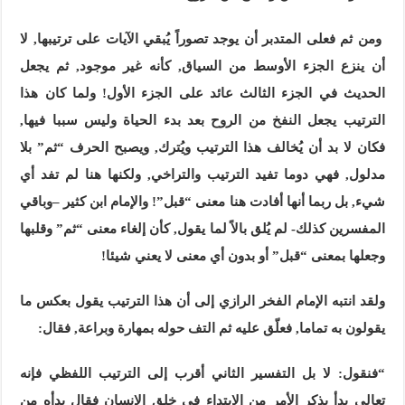
ومن ثم فعلى المتدبر أن يوجد تصوراً يُبقي الآيات على ترتيبها, لا
أن ينزع الجزء الأوسط من السياق, كأنه غير موجود, ثم يجعل
الحديث في الجزء الثالث عائد على الجزء الأول! ولما كان هذا
الترتيب يجعل النفخ من الروح بعد بدء الحياة وليس سببا فيها,
فكان لا بد أن يُخالف هذا الترتيب ويُترك, ويصبح الحرف “ثم” بلا
مدلول, فهي دوما تفيد الترتيب والتراخي, ولكنها هنا لم تفد أي
شيء, بل ربما أنها أفادت هنا معنى “قبل”! والإمام ابن كثير –وباقي
المفسرين كذلك- لم يُلق بالاً لما يقول, كأن إلغاء معنى “ثم” وقلبها
وجعلها بمعنى “قبل” أو بدون أي معنى لا يعني شيئا!
ولقد انتبه الإمام الفخر الرازي إلى أن هذا الترتيب يقول بعكس ما
يقولون به تماما, فعلّق عليه ثم التف حوله بمهارة وبراعة, فقال:
“فنقول: لا بل التفسير الثاني أقرب إلى الترتيب اللفظي فإنه
تعالى بدأ بذكر الأمر من الابتداء في خلق الإنسان فقال بدأه من