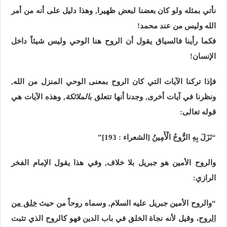
نأتي بمثله ولو كان بعضنا لبعض ظهيرا, وهذا دليل على أنه من أمر
الله وليس من عند محمد!
فكما رأينا فالسياق يقول أن الروح هنا الوحي وليس شيئاً داخل
الإنسان!
فإذا تركنا الآيات التي كان الروح بمعنى الوحي المنزل من الله,
ونظرنا في آيات أخرى, وجدنا أنها تتعلق ب
الملائكة
, وهذه الآيات هي
قوله تعالى:
“نَزَلَ بِهِ الرُّوحُ الْأَمِينُ [الشعراء : 193]”
والروح الأمين هو جبريل بلا خلاف, وفي هذا يقول الإمام الفخر
الرازي:
“والروح الأمين جبريل عليه السلام, وسماه روحاً من حيث
خلق من
الروح
، وقيل لأنه نجاة الخلق في باب الدين فهو كالروح الذي تثبت