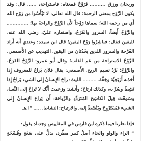
وريحان ورزق ………. فَرَوْحٌ فمعناه: فاستراحة، …… قال: وقد
يكون الرَّوْح بمعنى الرحمة؛ قال الله تعالى: لا تَيْأَسُوا من رَوْح الله
أَي من رحمة الله؛ سماها رَوْحاً لأَن الرَّوْحَ والراحةَ بها؛ …………..
والرَّوْحُ أَيضاً: السرور والفَرَحُ، واستعاره عليّ، رضي الله عنه،
لليقين فقال: فباشِرُوا رَوْحَ اليقين؛ قال ابن سيده: وعندي أَنه أَراد
الفَرْحة والسرور اللذين يَحْدُثان من اليقين. التهذيب عن الأَصمعي:
الرَّوْحُ الاستراحة من غم القلب؛ وقال أَبو عمرو: الرَّوْحُ الفَرَحُ،
والرَّوْحُ؛ بَرْدُ نسيم الريح. الأَصمعي: يقال فلان يَراحُ للمعروف إِذا
أَخذته أَرْيَحِيَّة وخِفَّة. ……… الليث: راحَ الإِنسانُ إِلى الشيء يَراحُ إِذا
نَشِطَ وسُرَّ به، وكذلك ارتاحَ؛ وأَنشد: وزعمتَ أَنَّك لا تَراحُ إِلى النِّسا،
وسَمِعْتَ قِيلَ الكاشِحَ المُتَرَدِّدِ والرِّياحَة: أَن يَراحَ الإِنسانُ إِلى
الشيء فيَسْتَرْوِحَ ويَنْشَطَ إِليه. والارتياح: النشاط. ….. ” ا.هـ
فإذا نظرنا فيما ذكره ابن فارس في المقاييس وجدناه يقول:
” الراء والواو والحاء أصلٌ كبير مطّرد، يدلُّ على سَعَةٍ وفُسْحَةٍ