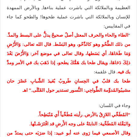
العظيمة وبالملائكة التي باشرت عملية بناءها, وبالأرض الممهدة
للإنسان وبالملائكة التي باشرت عملية طحوها! والطحو كما جاء
في المقاييس:
“
الطاء والحاء والحرف المعتل أصلٌ صحيحٌ يدلُّ على البسط والمدِّ.
من ذلك الطَّحْو وهو كالدَّحْو، وهو البَسْط. قال الله تعالى: وَالأَرْضِ
وَمَا طَحَاهَا، أي بَسَطها، وقال تعالى في موضع آخر: وَالأَرْضَ بَعْدَ
ذلِكَ دَحَاهَا، ويقال طحا بك هَمُّكَ يطحو، إذا ذَهَبَ بك في الأمر ومدَّ
بك فيه.
قال علقمة:
طحا بك قلبٌ في الحِسانِ طَروبُ بُعَيدَ الشَّبابِ عَصْرَ حان
مشيبُوالمُدوِّمة الطَّواحِي: النُّسور تستدير حول القَتْلَى.” اهـ
وجاء في اللسان:
“المُطَحِّي اللازِقُ بالأرض. رأيته مُطَحِّياً أَي مُنْبَطِحاً.
والبَقْلة المُطَحِّية: النابتَةُ على وجه الأَرضِ قد افْتَرَشَـتْها.
وقال الأصمعي فيما رَوى عنه أبو عبيد: إذا ضرَبَه حتى يمتدّ من