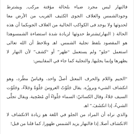
فالنهار ليس مجرد ضياء بلحالة مؤقتة مركب, ويشترط
وجودالشمس والغلاف الجوى الكثيف القريب من الأرض معا
لحدوثها ولا يوجد فى الكواكب الخالية من الغلاف الجوىكما أن هذه
الحالة ( النهار)يشترط حدوثها لزيادة شدة استضاءة الشمسوهذا
هو المقصود بلفظ تجلية الشمس. اهـ ونلاحظ أن الله تعالى
استعمل “جلو” ولم يستعمل “ظهر” أو “كشف” لأن النهار لا
يظهرها وإنما يجليها, والتجلية كما جاء في المقاييس:
“الجيم واللام والحرف المعتل أصلٌ واحد، وقياسٌ مطّرد، وهو
انكشاف الشيء وبروزُه. يقال جَلَوْتُ العروسَ جَلْوَةً وجَلاَءً، وجَلَوْت
السيف جَلاءً. وقال الكسائيّ: السماء جَلْواءُ أي مُصْحِية. ويقال تجلَّى
الشيءُ، إذا انكشَفَ.” اهـ
والذي نراه أن المراد من الجلو في اللغة هو زيادة الانكشاف لا
الانكشاف أصلا, إذا فالنهار يزيد الشمس ظهورا, كما قلنا من قبل!