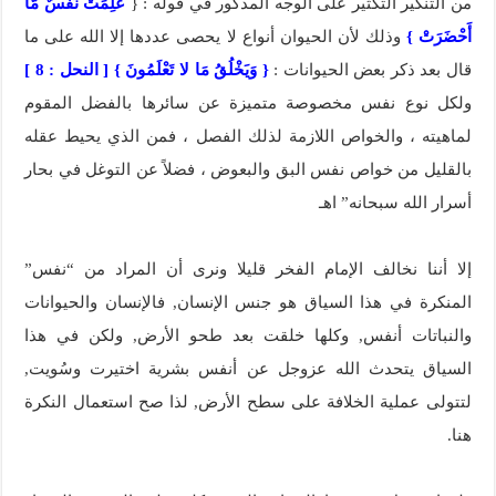
من التنكير التكثير على الوجه المذكور في قوله : {
عَلِمَتْ نَفْسٌ مَّا
أَحْضَرَتْ }
وذلك لأن الحيوان أنواع لا يحصى عددها إلا الله على ما
قال بعد ذكر بعض الحيوانات :
{ وَيَخْلُقُ مَا لا تَعْلَمُونَ } [ النحل : 8 ]
ولكل نوع نفس مخصوصة متميزة عن سائرها بالفضل المقوم
لماهيته ، والخواص اللازمة لذلك الفصل ، فمن الذي يحيط عقله
بالقليل من خواص نفس البق والبعوض ، فضلاً عن التوغل في بحار
أسرار الله سبحانه” اهـ
إلا أننا نخالف الإمام الفخر قليلا ونرى أن المراد من “نفس”
المنكرة في هذا السياق هو جنس الإنسان, فالإنسان والحيوانات
والنباتات أنفس, وكلها خلقت بعد طحو الأرض, ولكن في هذا
السياق يتحدث الله عزوجل عن أنفس بشرية اختيرت وسُويت,
لتتولى عملية الخلافة على سطح الأرض, لذا صح استعمال النكرة
هنا.