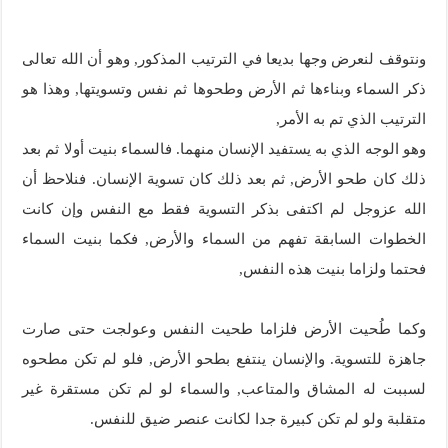
ونتوقف لنعرض وجها بديعا في الترتيب المذكور, وهو أن الله تعالى
ذكر السماء وبناءها ثم الأرض وطحوها ثم نفس وتسويتها, وهذا هو
الترتيب الذي تم به الأمر,
وهو الوجه الذي به يستفيد الإنسان منهما. فالسماء بنيت أولا ثم بعد
ذلك كان طحو الأرض, ثم بعد ذلك كان تسوية الإنسان. فنلاحظ أن
الله عزوجل لم اكتفى بذكر التسوية فقط مع النفس وإن كانت
الخطوات السابقة تفهم من السماء والأرض, فكما بنيت السماء
فحتما ولزاما بنيت هذه النفس,
وكما طُحيت الأرض فلزاما طحيت النفس وعولجت حتى صارت
جاهزة للتسوية. والإنسان ينتفع بطحو الأرض, فلو لم تكن مطحوه
لسببت له المشاق والمتاعب, والسماء لو لم تكن مستقرة غير
متقلبة ولو لم تكن كبيرة جدا لكانت عنصر ضيق للنفس.