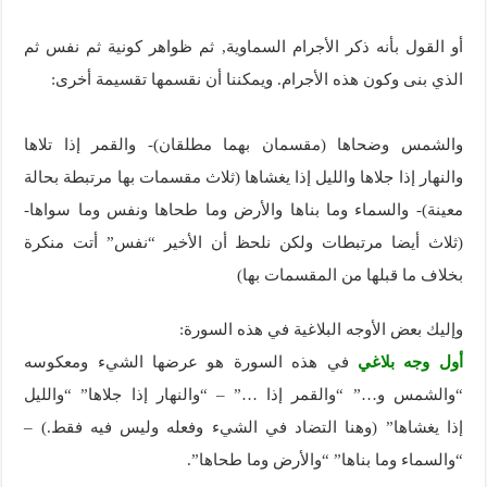
أو القول بأنه ذكر الأجرام السماوية, ثم ظواهر كونية ثم نفس ثم
الذي بنى وكون هذه الأجرام. ويمكننا أن نقسمها تقسيمة أخرى:
والشمس وضحاها (مقسمان بهما مطلقان)- والقمر إذا تلاها
والنهار إذا جلاها والليل إذا يغشاها (ثلاث مقسمات بها مرتبطة بحالة
معينة)- والسماء وما بناها والأرض وما طحاها ونفس وما سواها-
(ثلاث أيضا مرتبطات ولكن نلحظ أن الأخير “نفس” أتت منكرة
بخلاف ما قبلها من المقسمات بها)
وإليك بعض الأوجه البلاغية في هذه السورة:
أول وجه بلاغي
في هذه السورة هو عرضها الشيء ومعكوسه
“والشمس و…” “والقمر إذا …” – “والنهار إذا جلاها” “والليل
إذا يغشاها” (وهنا التضاد في الشيء وفعله وليس فيه فقط.) –
“والسماء وما بناها” “والأرض وما طحاها”.