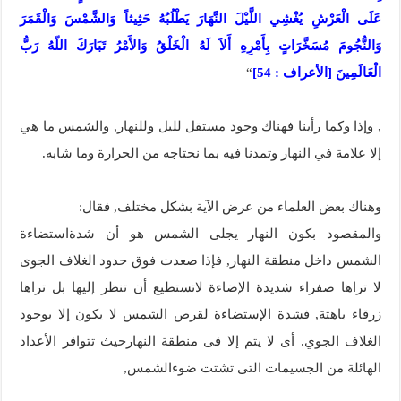
عَلَى الْعَرْشِ يُغْشِي اللَّيْلَ النَّهَارَ يَطْلُبُهُ حَثِيثاً وَالشَّمْسَ وَالْقَمَرَ
وَالنُّجُومَ مُسَخَّرَاتٍ بِأَمْرِهِ أَلاَ لَهُ الْخَلْقُ وَالأَمْرُ تَبَارَكَ اللّهُ رَبُّ
الْعَالَمِينَ [الأعراف : 54]
“
, وإذا وكما رأينا فهناك وجود مستقل لليل وللنهار, والشمس ما هي
إلا علامة في النهار وتمدنا فيه بما نحتاجه من الحرارة وما شابه.
وهناك بعض العلماء من عرض الآية بشكل مختلف, فقال:
والمقصود بكون النهار‏ يجلى الشمس هو أن شدةاستضاءة
الشمس داخل منطقة النهار, فإذا صعدت فوق حدود الغلاف الجوى
لا تراها صفراء شديدة الإضاءة لاتستطيع أن تنظر إليها بل تراها
زرقاء باهتة, فشدة الإستضاءة لقرص الشمس لا يكون إلا بوجود
الغلاف الجوي. أى لا يتم إلا فى منطقة النهارحيث تتوافر الأعداد
الهائلة من الجسيمات التى تشتت ضوءالشمس,