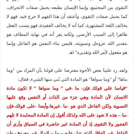
التقوى من المجتمع, وإنما الإنسان بطبعه يحمل صفات الانحراف,
كما يحمل صفات التقوى. وأعتقد أن هذا الفهم لا حرج فيه, فهو لا
يخالف اللغة المشتهرة, كما أنه لا يخالف العقيدة, فهو ينسب الفعل
ظاهرا إلى السبب الأرضي, ولكنه يقر أنه في نهاية المطاف هو
بتقدير الله عزوجل وتسويته, فليس بناء النفس هو الفاعل وإنما
هو مفعول لأمر الله وتقديره” اهـ
ولقد رد علينا بعض الأخوة معترضا على قولنا بأن المراد من “وما
بناها” أو “وما سواها” هو المادة التي بُني منها الشيء, فقال:
“قياسا علي قولك فإن- ما -في ” وما سواها ” لا تكون مادة
الانسان لأن المادة وهي جزء من الذات أو النفس وقع عليها
التسوية ولكن الفاعل الذي هو -ما -غيرها،وأيضا -على قولك-فإن
-ما – هذه لا تعود على الله ولذلك أقول إن المادة المحايدة لا تلهم
الفجور ولا التقوى إذ أن المادة غير حاضرة في السياق وأري أن
الفاعل غير العاقل الذي تدل عليه – ما – لايزال غير معروف وإن