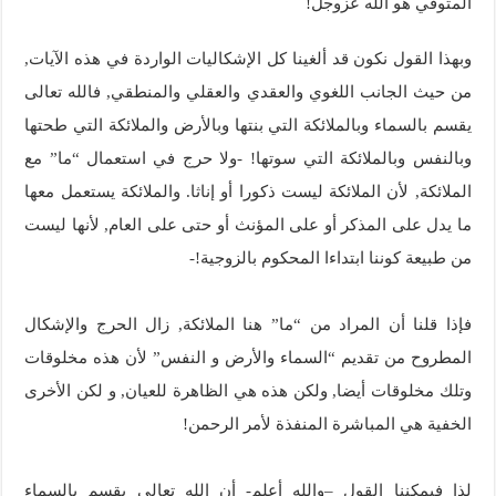
المتوفي هو الله عزوجل!
وبهذا القول نكون قد ألغينا كل الإشكاليات الواردة في هذه الآيات,
من حيث الجانب اللغوي والعقدي والعقلي والمنطقي, فالله تعالى
يقسم بالسماء وبالملائكة التي بنتها وبالأرض والملائكة التي طحتها
وبالنفس وبالملائكة التي سوتها! -ولا حرج في استعمال “ما” مع
الملائكة, لأن الملائكة ليست ذكورا أو إناثا. والملائكة يستعمل معها
ما يدل على المذكر أو على المؤنث أو حتى على العام, لأنها ليست
من طبيعة كوننا ابتداءا المحكوم بالزوجية!-
فإذا قلنا أن المراد من “ما” هنا الملائكة, زال الحرج والإشكال
المطروح من تقديم “السماء والأرض و النفس” لأن هذه مخلوقات
وتلك مخلوقات أيضا, ولكن هذه هي الظاهرة للعيان, و لكن الأخرى
الخفية هي المباشرة المنفذة لأمر الرحمن!
لذا فيمكننا القول –والله أعلم- أن الله تعالى يقسم بالسماء