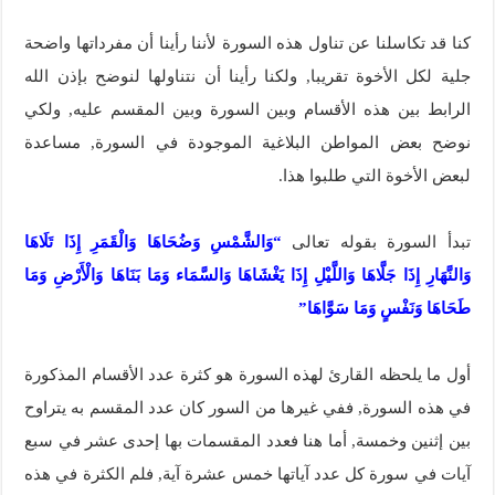
كنا قد تكاسلنا عن تناول هذه السورة لأننا رأينا أن مفرداتها واضحة
جلية لكل الأخوة تقريبا, ولكنا رأينا أن نتناولها لنوضح بإذن الله
الرابط بين هذه الأقسام وبين السورة وبين المقسم عليه, ولكي
نوضح بعض المواطن البلاغية الموجودة في السورة, مساعدة
لبعض الأخوة التي طلبوا هذا.
تبدأ السورة بقوله تعالى
“وَالشَّمْسِ وَضُحَاهَا وَالْقَمَرِ إِذَا تَلَاهَا
وَالنَّهَارِ إِذَا جَلَّاهَا وَاللَّيْلِ إِذَا يَغْشَاهَا وَالسَّمَاء وَمَا بَنَاهَا وَالْأَرْضِ وَمَا
طَحَاهَا وَنَفْسٍ وَمَا سَوَّاهَا”
أول ما يلحظه القارئ لهذه السورة هو كثرة عدد الأقسام المذكورة
في هذه السورة, ففي غيرها من السور كان عدد المقسم به يتراوح
بين إثنين وخمسة, أما هنا فعدد المقسمات بها إحدى عشر في سبع
آيات في سورة كل عدد آياتها خمس عشرة آية, فلم الكثرة في هذه