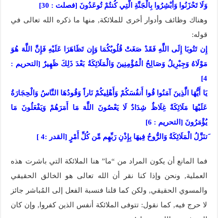
وَلَا تَحْزَنُوا وَأَبْشِرُوا بِالْجَنَّةِ الَّتِي كُنتُمْ تُوعَدُونَ [فصلت : 30]
وهناك وظائف وأدوار أخرى للملائكة, منها ما ذكره الله تعالى في
قوله:
إِن تَتُوبَا إِلَى اللَّهِ فَقَدْ صَغَتْ قُلُوبُكُمَا وَإِن تَظَاهَرَا عَلَيْهِ فَإِنَّ اللَّهَ هُوَ
مَوْلَاهُ وَجِبْرِيلُ وَصَالِحُ الْمُؤْمِنِينَ وَالْمَلَائِكَةُ بَعْدَ ذَلِكَ ظَهِيرٌ [التحريم :
4]
يَا أَيُّهَا الَّذِينَ آمَنُوا قُوا أَنفُسَكُمْ وَأَهْلِيكُمْ نَاراً وَقُودُهَا النَّاسُ وَالْحِجَارَةُ
عَلَيْهَا مَلَائِكَةٌ غِلَاظٌ شِدَادٌ لَا يَعْصُونَ اللَّهَ مَا أَمَرَهُمْ وَيَفْعَلُونَ مَا
يُؤْمَرُونَ [التحريم : 6]
َتنَزَّلُ الْمَلَائِكَةُ وَالرُّوحُ فِيهَا بِإِذْنِ رَبِّهِم مِّن كُلِّ أَمْرٍ [القدر :4 ]
فما المانع أن يكون المراد من “ما” هنا الملائكة التي باشرت هذه
العملية, ونحن وإذا كنا نقر أن الله تعالى هو الخالق الحقيقي
والمسوي الحقيقي, ولكن كما قلنا فنسبة الفعل إلى المُباشر جائز
لا حرج فيه, كما نقول: تتوفى الملائكة أنفس الذين كفروا, وإن كان