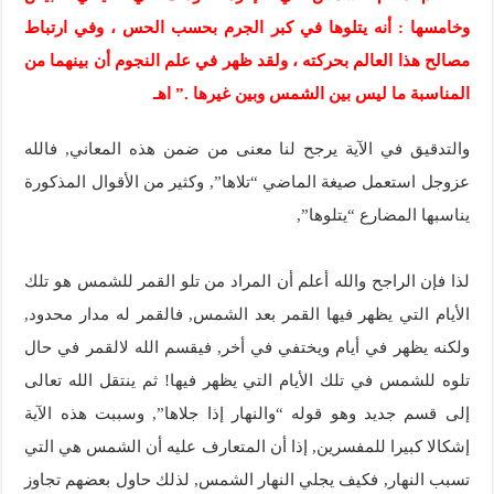
وخامسها : أنه يتلوها في كبر الجرم بحسب الحس ، وفي ارتباط
مصالح هذا العالم بحركته ، ولقد ظهر في علم النجوم أن بينهما من
المناسبة ما ليس بين الشمس وبين غيرها .” اهـ
والتدقيق في الآية يرجح لنا معنى من ضمن هذه المعاني, فالله
عزوجل استعمل صيغة الماضي “تلاها”, وكثير من الأقوال المذكورة
يناسبها المضارع “يتلوها”,
لذا فإن الراجح والله أعلم أن المراد من تلو القمر للشمس هو تلك
الأيام التي يظهر فيها القمر بعد الشمس, فالقمر له مدار محدود,
ولكنه يظهر في أيام ويختفي في أخر, فيقسم الله لالقمر في حال
تلوه للشمس في تلك الأيام التي يظهر فيها! ثم ينتقل الله تعالى
إلى قسم جديد وهو قوله “والنهار إذا جلاها”, وسببت هذه الآية
إشكالا كبيرا للمفسرين, إذا أن المتعارف عليه أن الشمس هي التي
تسبب النهار, فكيف يجلي النهار الشمس, لذلك حاول بعضهم تجاوز