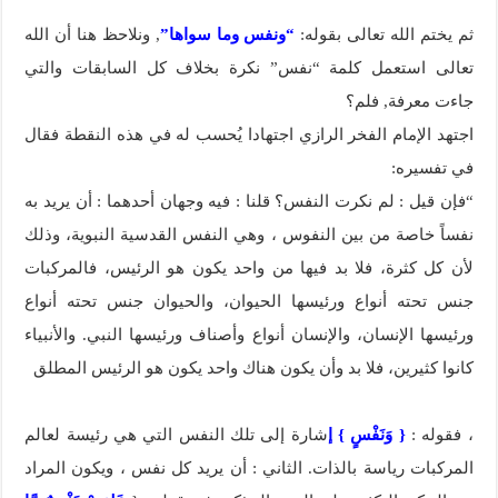
ثم يختم الله تعالى بقوله:
“ونفس وما سواها”
, ونلاحظ هنا أن الله
تعالى استعمل كلمة “نفس” نكرة بخلاف كل السابقات والتي
جاءت معرفة, فلم؟
اجتهد الإمام الفخر الرازي اجتهادا يُحسب له في هذه النقطة فقال
في تفسيره:
“فإن قيل : لم نكرت النفس؟ قلنا : فيه وجهان أحدهما : أن يريد به
نفساً خاصة من بين النفوس ، وهي النفس القدسية النبوية، وذلك
لأن كل كثرة، فلا بد فيها من واحد يكون هو الرئيس، فالمركبات
جنس تحته أنواع ورئيسها الحيوان، والحيوان جنس تحته أنواع
ورئيسها الإنسان، والإنسان أنواع وأصناف ورئيسها النبي. والأنبياء
كانوا كثيرين، فلا بد وأن يكون هناك واحد يكون هو الرئيس المطلق
، فقوله :
{ وَنَفْسٍ } إ
شارة إلى تلك النفس التي هي رئيسة لعالم
المركبات رياسة بالذات. الثاني : أن يريد كل نفس ، ويكون المراد