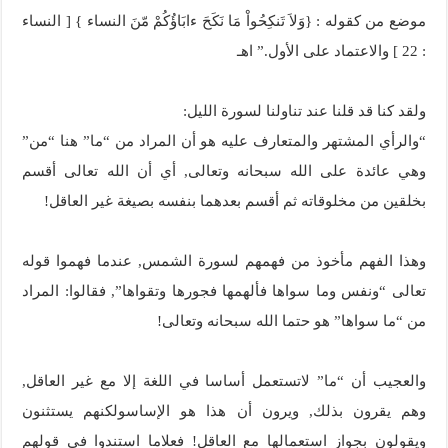
موضع من كقوله : {وَلاَ تَنكِحُواْ مَا نَكَحَ ءابَاؤُكُمْ مّنَ النساء } [ النساء
: 22 ] والاعتماد على الأول.” اهـ
ولقد كنا قد قلنا عند تناولنا لسورة الليل:
“والرأي المشتهر والمتعارف عليه هو أن المراد من “ما” هنا “من”
وهي عائدة على الله سبحانه وتعالى, أي أن الله تعالى أقسم
بخلقين من مخلوقاته ثم أقسم بعدهما بنفسه بصيغة غير العاقل!
وهذا الفهم مأخوذ من فهمهم لسورة الشمس, عندما فهموا قوله
تعالى “ونفس وما سواها فألهمها فجورها وتقواها”, فقالوا: المراد
من “ما سواها” هو حتما الله سبحانه وتعالى!
والعجيب أن “ما” لاتستعمل أساسا في اللغة إلا مع غير العاقل,
وهم يقرون بذلك, ويرون أن هذا هو الإساسولكنهم يستثنون
ويقولون بجواز استعمالها مع العاقل! فعلاما استندوا في قولهم