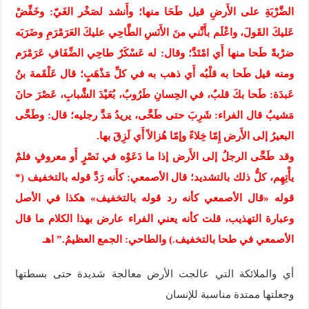
الضَّرْبَةِ على الأَرضِ قيل طَحَا منها؛ وأَنشد لصَخْر الغَيّ: وخَفِّضْ
عَليكَ القَولَ، واعْلَم بأَنَّني منَ الأَنَسِ الطَّاحِي عليكَ العَرَمْرَمِ وضَرَبَه
ضرْبةً طَحا منها أَي امْتَدَّ؛ وقال: له عَسْكَرٌ طاحِي الضِّفَافِ عَرَمْرَم
ومنه قيل طَحا به قلْبُه أَي ذهب به في كلِّ مَذْهَبٍ؛ قال عَلْقَمة بنُ
عَبدَة: طَحا بكَ قلبٌ، في الحِسانِ طَرُوبُ، بُعَيْدَ الشَّبابِ، عَصْرَ حانَ
مَشيبُ قال الفراء: شَرِبَ حتى طَحَّى، يريدُ مَدَّ رجليه؛ قال: وطَحَّى
البعيرُ إلى الأَرض إِمّا خِلاءً وإمّا هُزالاً أَي لَزِقَ بها.
وقد طَحَّى الرجلُ إلى الأَرض إذا ما دَعَوْه في نَصْرٍ أَو معروفٍ فلمْ
يأْتِهِم، كلُّ ذلك بالتشديد؛ قال الأصمعي: كأَنه رَدَّ قوله بالتخفيف (*
قوله «قال الأصمعي كأنه رد قوله بالتخفيف» هكذا في الأصل
وعبارة التهذيب، قلت كأنه يعني الفراء عارض بهذا الكلام ما قال
الأصمعي في طحا بالتخفيف.) والطاحي: الجمع العظيمُ.” اهـ
أي والملائكة التي عالجت الأرض معالجة شديدة حتى بسطتها
وجعلتها ممتدة مناسبة للإنسان