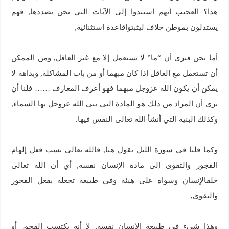
هذا؟ العجيب أنهم استندوا إلى الآيات التي نحن بصددها, فهم
يستدلون بموطن خلاف ليثبتواقاعدة استثنائية,
أما نحن فنرى أن “ما” لا تستعمل إلا مع غير العاقل, ومن الممكن
أن تستعمل مع العاقل إذا كان مبهما أو من باب المشاكلة, وبداهة لا
يمكن أن يكون الله عزوجل مبهما فهو أعرف المعارف …… فلنا أن
نرى أن المراد من ذلك هو المادة التي بنى الله عزوجل بها السماء,
وكذلك البنية التي أنشأ الله تعالى النفس فيها.
وكما قلنا في سورة الليل نقول هنا, فالله تعالى نسب فعل إلهام
الفجور والتقوى إلى مادة الإنسان نفسه, أي أن الله تعالى
خلقالإنسان وسواه على هيئة وفي طبيعة تجعله يفعل الفجور
والتقوى,
وهذا شيء في طبيعة الإنسان نفسه, لا أنه يكتسب الفجور أو