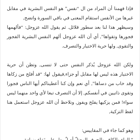
فإذا فهمنا أن المراد من ال “نفس” هو النفس البشرية في مقابل
غيرها من الأنفس استقام المعنى في باقي السورة واتضح,
وسيظهر هذا لنا بعد سطور قلائل. ثم يقول الله عزوجل: “فألهمها
فجورها وتقواها”, أي أن الله عزوجل ألهم النفس البشرية الفجور
والتقوى, ولها حرية الاختيار والتصرف.
ولكن الله عزوجل يُذكر النفس حتى لا تنسى, وتظن أن حرية
الاختيار هذه ليس لها مقابل أو جزاء,فيقول لها: “قد أفلح من زكاها
وقد خاب من دساها”, أي نعم وإن كنا أعطيناكم أيها الناس فجورا
وتقوى ذاتيين في أنفسكم, إلا أن التصرف تبعا لأي واحد منهما ليس
سواء! فمن يزكيها يفلح ويفوز, ونلاحظ أن الله عزوجل استعمل هنا
لفظ التزكية,
وهو كما جاء في المقاييس:
” الزاء والكاف والحرف المعتلّ أصلٌ يدل على نَمَاءٍ وزيادة.