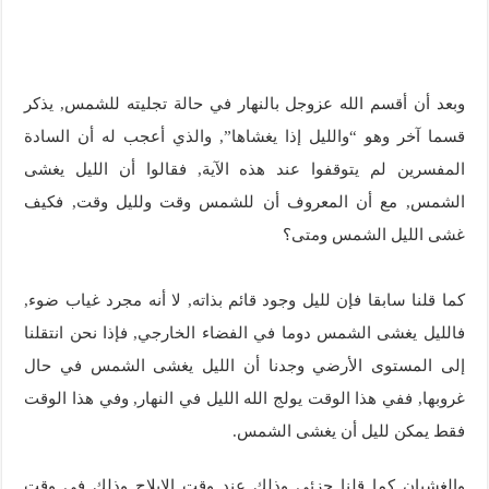
وبعد أن أقسم الله عزوجل بالنهار في حالة تجليته للشمس, يذكر
قسما آخر وهو “والليل إذا يغشاها”, والذي أعجب له أن السادة
المفسرين لم يتوقفوا عند هذه الآية, فقالوا أن الليل يغشى
الشمس, مع أن المعروف أن للشمس وقت ولليل وقت, فكيف
غشى الليل الشمس ومتى؟
كما قلنا سابقا فإن لليل وجود قائم بذاته, لا أنه مجرد غياب ضوء,
فالليل يغشى الشمس دوما في الفضاء الخارجي, فإذا نحن انتقلنا
إلى المستوى الأرضي وجدنا أن الليل يغشى الشمس في حال
غروبها, ففي هذا الوقت يولج الله الليل في النهار, وفي هذا الوقت
فقط يمكن لليل أن يغشى الشمس.
والغشيان كما قلنا جزئي وذلك عند وقت الإيلاج وذلك في وقت