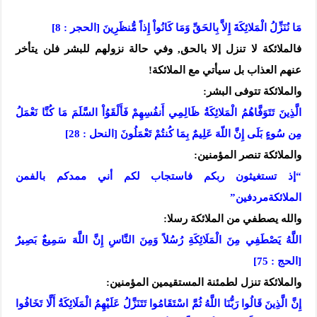
مَا نُنَزِّلُ الْمَلائِكَةَ إِلاَّ بِالحَقِّ وَمَا كَانُواْ إِذاً مُّنظَرِينَ [الحجر : 8]
فالملائكة لا تنزل إلا بالحق, وفي حالة نزولهم للبشر فلن يتأخر
عنهم العذاب بل سيأتي مع الملائكة!
والملائكة تتوفى البشر:
الَّذِينَ تَتَوَفَّاهُمُ الْمَلائِكَةُ ظَالِمِي أَنفُسِهِمْ فَأَلْقَوُاْ السَّلَمَ مَا كُنَّا نَعْمَلُ
مِن سُوءٍ بَلَى إِنَّ اللّهَ عَلِيمٌ بِمَا كُنتُمْ تَعْمَلُونَ [النحل : 28]
والملائكة تنصر المؤمنين:
“إذ تستغيثون ربكم فاستجاب لكم أني ممدكم بالفمن
الملائكةمردفين”
والله يصطفي من الملائكة رسلا:
اللَّهُ يَصْطَفِي مِنَ الْمَلَائِكَةِ رُسُلاً وَمِنَ النَّاسِ إِنَّ اللَّهَ سَمِيعٌ بَصِيرٌ
[الحج : 75]
والملائكة تنزل لطمئنة المستقيمين المؤمنين:
إِنَّ الَّذِينَ قَالُوا رَبُّنَا اللَّهُ ثُمَّ اسْتَقَامُوا تَتَنَزَّلُ عَلَيْهِمُ الْمَلَائِكَةُ أَلَّا تَخَافُوا