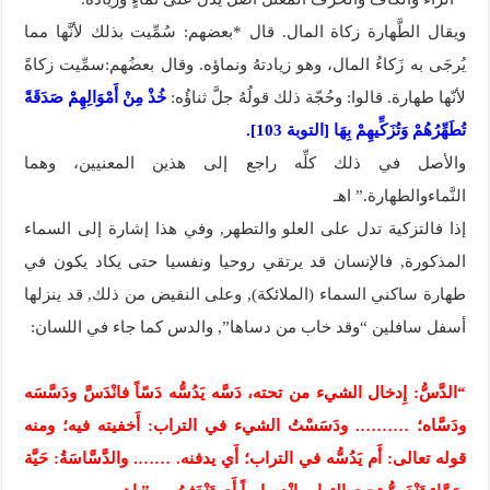
ويقال الطَّهارة زكاة المال. قال *بعضهم: سُمِّيت بذلك لأنَّها مما
يُرجَى به زَكاءُ المال، وهو زيادتهُ ونماؤه. وقال بعضُهم:سمِّيت زكاةً
لأنّها طهارة. قالوا: وحُجّة ذلك قولُهُ جلَّ ثناؤُه:
خُذْ مِنْ أَمْوَالِهِمْ صَدَقَةً
تُطَهِّرُهُمْ وَتُزَكِّيهِمْ بِهَا [التوبة 103].
والأصل في ذلك كلِّه راجع إلى هذين المعنيين، وهما
النَّماءوالطهارة.” اهـ
إذا فالتزكية تدل على العلو والتطهر, وفي هذا إشارة إلى السماء
المذكورة, فالإنسان قد يرتقي روحيا ونفسيا حتى يكاد يكون في
طهارة ساكني السماء (الملائكة), وعلى النقيض من ذلك, قد ينزلها
أسفل سافلين “وقد خاب من دساها”, والدس كما جاء في اللسان:
“الدَّسُّ: إِدخال الشيء من تحته، دَسَّه يَدُسُّه دَسّاً فانْدَسَّ ودَسَّسَه
ودَسَّاه؛ ………. ودَسَسْتُ الشيء في التراب: أَخفيته فيه؛ ومنه
قوله تعالى: أَم يَدُسُّه في التراب؛ أَي يدفنه. ……. والدَّسَّاسَةُ: حَيَّة