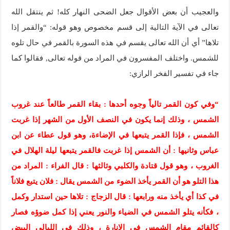
والعجيب أن بعض الأقوال جعل الضحى النهار كله! ثم ينتقل الله
تعالى في الآية التالية إلى قسم مخصوص وهو قوله: “والقمر إذا
تلاها” أي أن الله تعالى يقسم في هذه السورة بالقمر في حال تلوه
للشمس. واختلف المفسرون في المراد من قوله تعالى, فقالوا كما
جاء في تفسير الفخر الرازي:
“وفي كون القمر تالياً وجوه أحدها : بقاء القمر طالعاً عند غروب
الشمس ، وذلك إنما يكون في النصف الأول من الشهر إذا غربت
الشمس ، فإذا القمر يتبعها في الإضاءة، وهو قول عطاء عن ابن
عباس وثانيها : أن الشمس إذا غربت فالقمر يتبعها ليلة الهلال في
الغروب ، وهو قول قتادة والكلبي وثالثها : قال الفراء : المراد من
هذا التلو هو أن القمر يأخذ الضوء من الشمس يقال : فلان يتبع فلاناً
في كذا أي يأخذ منه ورابعها : قال الزجاج : تلاها حين استدار وكمل
، فكأنه يتلو الشمس في الضياء والنور يعني إذا كمل ضوؤه فصار
كالقائم مقام الشمس في الإنارة ، وذلك في الليالي البيض