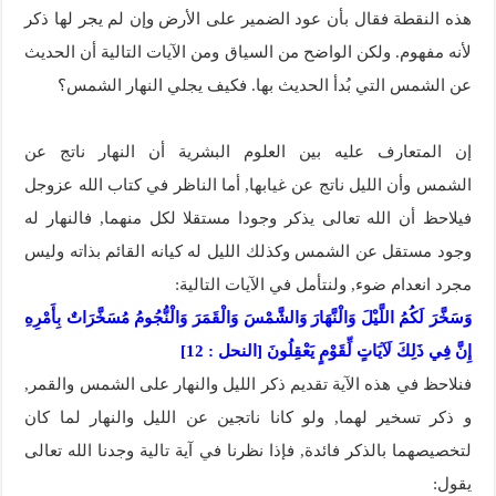
هذه النقطة فقال بأن عود الضمير على الأرض وإن لم يجر لها ذكر
لأنه مفهوم. ولكن الواضح من السياق ومن الآيات التالية أن الحديث
عن الشمس التي بُدأ الحديث بها. فكيف يجلي النهار الشمس؟
إن المتعارف عليه بين العلوم البشرية أن النهار ناتج عن
الشمس وأن الليل ناتج عن غيابها, أما الناظر في كتاب الله عزوجل
فيلاحظ أن الله تعالى يذكر وجودا مستقلا لكل منهما, فالنهار له
وجود مستقل عن الشمس وكذلك الليل له كيانه القائم بذاته وليس
مجرد انعدام ضوء, ولنتأمل في الآيات التالية:
وَسَخَّرَ لَكُمُ اللَّيْلَ وَالْنَّهَارَ وَالشَّمْسَ وَالْقَمَرَ وَالْنُّجُومُ مُسَخَّرَاتٌ بِأَمْرِهِ
إِنَّ فِي ذَلِكَ لَآيَاتٍ لِّقَوْمٍ يَعْقِلُونَ [النحل : 12]
فنلاحظ في هذه الآية تقديم ذكر الليل والنهار على الشمس والقمر,
و ذكر تسخير لهما, ولو كانا ناتجين عن الليل والنهار لما كان
لتخصيصهما بالذكر فائدة, فإذا نظرنا في آية تالية وجدنا الله تعالى
يقول: