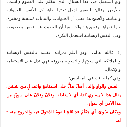
ولو استعمل في هذا السياق الذي يتكلم على العموم (السماء
والأرض) وقال: النفس, لدخل تحتها بداهة كل الأنفس الحيوانية
والنباتية, ولأصبح هذا يعني أن الحيوانات والنباتات مُمتحنة ومخيرة,
ولها تقواها وفجورها! ولكن بما أن الحديث عن نفس مخصوصة
وهي النفس الإنسانية استعمل النكرة.
إذا فالله تعالى –وهو أعلم بمراده- يقسم بالنفس الإنسانية
وبالملائكة التي سوتها, والتسوية معروفة فهي تدل على الاستقامة
والإكمال,
وهي كما جاءت في المقاييس:
“السين والواو والياء أصلٌ يدلُّ على استقامةٍ واعتدالٍ بين شيئين.
يقال هذا لا يساوي كذا، أي لا يعادله. وفلانٌ وفلانٌ على سَوِيّةٍ من
هذا الأمر، أي سواءٍ.
ومكان سُوىً، أي مَعْلَمٌ قد عَلِمَ القومُ الدّخولَ فيه والخروج منه.”
اهـ