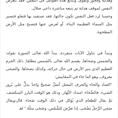
وهداية وفجور وتقوى, وتتابع هذه العوامل في النفس, فقد تتعرض
النفس لموقف هداية ثم يتبعه مباشرة داعي ضلال,
وحسبا لرد فعل النفس تكون حالتها, فقد تستفيد بها فتعلو فتصير
مثل السماء العظيمة البناء, أو تُعرض عنها فتصبح مثل الأرض
المطحوة.
ونبدأ في تناول الآيات منفردة, يبدأ الله تعالى السورة بقوله:
والشمس وضحاها, يقسم الله تعالى بالشمس مطلقا, ذلك الجرم
العظيم الذي ينير الأرض في حال حركته, وكذلك بضحاها. والضحى
معروف, وهو كما جاء في المقاييس:
“الضاد والحاء والحرف المعتل أصلٌ صحيحٌ واحدٌ يدلُّ على بُروز
الشيء. فالضَّحَاء: امتداد النَّهار، وذلك هو الوقت البارز المنكشف.
ثمَّ يقال للطعام الذي يُؤكل في ذلك الوقت ضَحاء. قال:ويقال
ضحِي الرَّجلُ يَضْحَى، إذا تعرَّضَ للشَّمْس، وضَحَى مثلُهُ.” اهـ