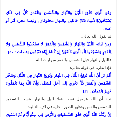
وَهُوَ الَّذِي خَلَقَ اللَّيْلَ وَالنَّهَارَ وَالشَّمْسَ وَالْقَمَرَ كُلٌّ فِي فَلَكٍ
يَسْبَحُونَ[الأنبياء:33] فالليل والنهار مخلوقان, وليسا مجرد أثر أو
عدم.
ثم يقول الله تعالى:
وَمِنْ آيَاتِهِ اللَّيْلُ وَالنَّهَارُ وَالشَّمْسُ وَالْقَمَرُ لَا تَسْجُدُوا لِلشَّمْسِ وَلَا
لِلْقَمَرِ وَاسْجُدُوا لِلَّهِ الَّذِي خَلَقَهُنَّ إِن كُنتُمْ إِيَّاهُ تَعْبُدُونَ [فصلت : 37]
فالليل والنهار قبل الشمس والقمر من آيات الله
فإذا نظرنا في قوله تعالى:
أَلَمْ تَرَ أَنَّ اللَّهَ يُولِجُ اللَّيْلَ فِي النَّهَارِ وَيُولِجُ النَّهَارَ فِي اللَّيْلِ وَسَخَّرَ
الشَّمْسَ وَالْقَمَرَ كُلٌّ يَجْرِي إِلَى أَجَلٍ مُّسَمًّى وَأَنَّ اللَّهَ بِمَا تَعْمَلُونَ
خَبِيرٌ [لقمان : 29]
نجد أن الله عزوجل نسب فعلا لليل والنهار ونسب التسخير
للشمس والقمر, وتظهر الصورة جلية في الآية التالية:
إِنَّ رَبَّكُمُ اللّهُ الَّذِي خَلَقَ السَّمَاوَاتِ وَالأَرْضَ فِي سِتَّةِ أَيَّامٍ ثُمَّ اسْتَوَى