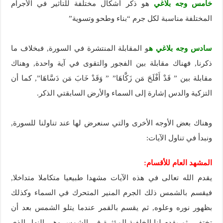
خامس وجه بلاغي
هو ذكر أشكال مختلفة للتأثير في الأجرام
المختلفة مناسبة لكل جرم “بناء وطحو وتسوية”
سادس وجه بلاغي ه
و المقابلة المنتشرة في السورة, فبخلاف ما
ذكرنا, فهناك مقابلة بين الفجور والتقوى في آية واحدة, وهناك
مقابلة بين ” قَدْ أَفْلَحَ مَن زَكَّاهَا” ” وَقَدْ خَابَ مَن دَسَّاهَا”, كما أن
التزكية والدس إشارة إلى السماء والأرض السابقتي الذكر.
وهناك بعض الأوجه الأخرى والتي سنعرض لها عند تناولنا للسورة,
ونبدأ في تناول الآيات:
المشهد العام للأقسام:
يقدم الله تعالى في هذه الآيات مشهدا طبيعيا متكاملا متداخلا,
فيقسم بالشمس ذلك الجرم المنير المتحرك في السماء وكذلك
بظهور نوره وعلوه, ثم يقسم بالقمر عندما يتلو الشمس بعد أن
تختفي, ثم يقدم لنا الخلفية المؤثرة في الشمس وهي النهار الذي