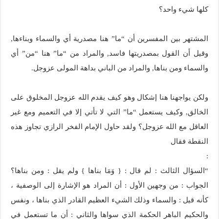
كلها شيء واحد؟
المشتهر بين المفسرين أن “ما” هنا مصدرية أي والسماء وبناءها,
وقيل أن القول بمصدريتها فاسد, والمراد من “ما” هنا “من” أي
والسماء ومن بناها, والمراد من الباني بداهة المولى عزوجل.
ولكن يواجهنا هنا إشكال وهو كيف يقدم الله عزوجل المخلوق على
الخالق, وكيف يستعمل “ما” التي لا تأتي إلا في التعميم ومع غير
العاقل مع الله عزوجل؟ ولقد حاول الإمام الفخر الرازي تجاوز هذه
النقطة فقال
:
“السؤال الثالث : لم قال : { وَمَا بناها } ولم يقل : ومن بناها؟
الجواب : من وجهين الأول : أن المراد هو الإشارة إلى الوصفية ،
كأنه قيل : والسماء وذلك الشيء العظيم القادر الذي بناها ، ونفس
والحكيم الباهر الحكمة الذي سواها والثاني : أن ما تستعمل في