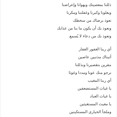
ذللنا بمعصيتك وبهوانا وإعراضنا
وبعلونا وكبرنا وغفلتنا ومكرنا
نعوذ برضاك من سخطك
ونعوذ بك أن يكون ما بنا من عذابك
ونعوذ بك من دعاء لا يُسمع
أي ربنا الغفور الغفار
أتيناك مذنبين عاصين
مقرين بتقصيرنا وبذللنا
نرجو منك عونا ومددا وغوثا
أي ربنا المغيب
يا غياث المستضعفين
يا غياث العباد
يا مغيث المستغيثين
وملجأ الحيارى المستكينين