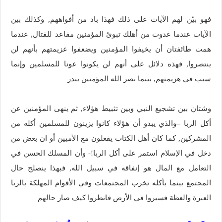
فهو بيّن لهم الآيات على ذلك فهذا باد من أفواههم, وكذلك بين
الآيات عندما غدوت من أهلك تبوئ المؤمنين مقاعد للقتال, عندما
همت طائفتان أن يخيفوا المؤمنين ويضعفوا عزيمتهم بأنهم لن
ينتصروا, فهذه دلائل على أنهم لن يكونوا عونا للمسلمين وإنما
سبب في هزيمتهم, بينما نصر الله المؤمنين ببدر
وشتان بين تشجيع النبي وبين تثبيط هؤلاء, ثم ينهى المؤمنين عن
أكل الربا –والذي يبدو أن هؤلاء كانوا يزينون للمسلمين أكله من
المشركين, كما كان أهل الكتاب يفعلون مع الأميين أو ان بعض من
دخل في الإسلام استمر على أكل الربا!- وأن المسلك الحسن في
التعامل مع المال هو إنفاقه في سبيل الله, فبهذا ينصلح حال
المجتمع بينما بأكله تخرب المجتمعات وفي الأقوام المهلكة بالربا
العبرة والعظة فسيروا في الأرض فانظروا كيف صار حالهم