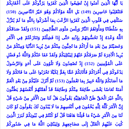
يَا أَيُّهَا الَّذِينَ آمَنُوا إِنْ تُطِيعُوا الَّذِينَ كَفَرُوا يَرُدُّوكُمْ عَلَى أَعْقَابِكُمْ
فَتَنْقَلِبُوا خَاسِرِينَ (149) بَلِ اللَّهُ مَوْلَاكُمْ وَهُوَ خَيْرُ النَّاصِرِينَ (150)
سَنُلْقِي فِي قُلُوبِ الَّذِينَ كَفَرُوا الرُّعْبَ بِمَا أَشْرَكُوا بِاللَّهِ مَا لَمْ يُنَزِّلْ
بِهِ سُلْطَانًا وَمَأْوَاهُمُ النَّارُ وَبِئْسَ مَثْوَى الظَّالِمِينَ (151) وَلَقَدْ صَدَقَكُمُ
اللَّهُ وَعْدَهُ إِذْ تَحُسُّونَهُمْ بِإِذْنِهِ حَتَّى إِذَا فَشِلْتُمْ وَتَنَازَعْتُمْ فِي الْأَمْرِ
وَعَصَيْتُمْ مِنْ بَعْدِ مَا أَرَاكُمْ مَا تُحِبُّونَ مِنْكُمْ مَنْ يُرِيدُ الدُّنْيَا وَمِنْكُمْ مَنْ
يُرِيدُ الْآخِرَةَ ثُمَّ صَرَفَكُمْ عَنْهُمْ لِيَبْتَلِيَكُمْ وَلَقَدْ عَفَا عَنْكُمْ وَاللَّهُ ذُو فَضْلٍ
عَلَى الْمُؤْمِنِينَ (152) إِذْ تُصْعِدُونَ وَلَا تَلْوُونَ عَلَى أَحَدٍ وَالرَّسُولُ
يَدْعُوكُمْ فِي أُخْرَاكُمْ فَأَثَابَكُمْ غَمًّا بِغَمٍّ لِكَيْلَا تَحْزَنُوا عَلَى مَا فَاتَكُمْ وَلَا
مَا أَصَابَكُمْ وَاللَّهُ خَبِيرٌ بِمَا تَعْمَلُونَ (153) ثُمَّ أَنْزَلَ عَلَيْكُمْ مِنْ بَعْدِ الْغَمِّ
أَمَنَةً نُعَاسًا يَغْشَى طَائِفَةً مِنْكُمْ وَطَائِفَةٌ قَدْ أَهَمَّتْهُمْ أَنْفُسُهُمْ يَظُنُّونَ
بِاللَّهِ غَيْرَ الْحَقِّ ظَنَّ الْجَاهِلِيَّةِ يَقُولُونَ هَلْ لَنَا مِنَ الْأَمْرِ مِنْ شَيْءٍ قُلْ
إِنَّ الْأَمْرَ كُلَّهُ لِلَّهِ يُخْفُونَ فِي أَنْفُسِهِمْ مَا لَا يُبْدُونَ لَكَ يَقُولُونَ لَوْ كَانَ
لَنَا مِنَ الْأَمْرِ شَيْءٌ مَا قُتِلْنَا هَاهُنَا قُلْ لَوْ كُنْتُمْ فِي بُيُوتِكُمْ لَبَرَزَ الَّذِينَ
كُتِبَ عَلَيْهِمُ الْقَتْلُ إِلَى مَضَاجِعِهِمْ وَلِيَبْتَلِيَ اللَّهُ مَا فِي صُدُورِكُمْ