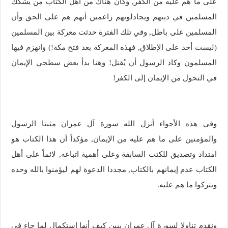
على ما هم عليه من الكفر, وكان هناك من أهل الكتاب من يشكك
المسلمين في دينهم ويجادلونهم زاعمين أنهم هم على الحق وأن
المسلمين على باطل, وفي تلك الفترة حدثت معركة بين المسلمين
(ليست أحد على الإطلاق, فهذه المعركة بعد فتح مكة!) وانهزم فيها
المسلمون وكاد الرسول أن يُقتل! وهنا بدأ بعض سطحي الإيمان
في التحول من الإيمان إلى الكفر!
وفي هذه الأجواء أنزل الله سورة آل عمران مثبتا الرسول
والمؤمنين على ما هم عليه من الإيمان, مؤكداً أن هذا الكتاب هو
امتداد وتصديق للكتب السابقة وعلى أهمية اتباعه, لائماً على أهل
الكتاب عدم إيمانهم بالكتاب, مجددا الدعوة لهم ليؤمنوا بالله وحده
ويتركوا ما هم عليه.
ونقدم تناولا لسورة آل عمران يبين كيف أنها استكمال لما جاء في