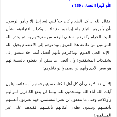
اللّهِ كَثِيراً [النساء : 160])
فقال الله أن كل الطعام كان حلاً لبني إسرائيل إلا ويأمر الرسول
بأن يأمرهم باتباع ملة إبراهيم حنيفا! .., وكذلك افتراءهم بشأن
البيت الحرام وكفرهم به على الرغم من معرفتهم به. ثم يحذر الله
المؤمنين من طاعة هذا الفريق, ويدعوهم إلى الاعتصام بحبل الله
–الإله الحي القيوم- وتذكيرهم بأنهم أفضل أمة, -فلا يلتفتوا إلى
تشكيكات المشككين! وأن أقصى ما يمكن أن يفعلوه بالنسبة لهم
هو بعض الأذى وأنهم لن يصمدوا لو قاتلوهم!
إلا أن هذا لا يعني أن كل أهل الكتاب سيئين فمنهم أمة قائمة يتلون
آيات الله آناء الله ويسجدون لله, بينما لن ينفع الكافرين أموالهم
وأولادُهم وحتى ما ينفقون لن يضر المسلمين, فهم يضربون أنفسهم
بأنفسهم ويبينون بطلان أمثالهم بأنفسهم فكيدهم على غير
المسلمين!