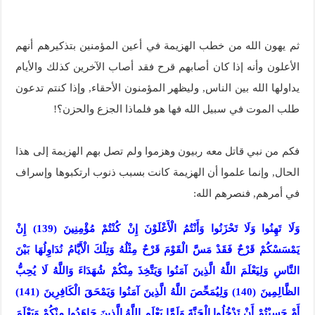
ثم يهون الله من خطب الهزيمة في أعين المؤمنين بتذكيرهم أنهم
الأعلون وأنه إذا كان أصابهم قرح فقد أصاب الآخرين كذلك والأيام
يداولها الله بين الناس, وليظهر المؤمنون الأحقاء, وإذا كنتم تدعون
طلب الموت في سبيل الله فها هو فلماذا الجزع والحزن؟!
فكم من نبي قاتل معه ربيون وهزموا ولم تصل بهم الهزيمة إلى هذا
الحال, وإنما علموا أن الهزيمة كانت بسبب ذنوب ارتكبوها وإسراف
في أمرهم, فنصرهم الله:
وَلَا تَهِنُوا وَلَا تَحْزَنُوا وَأَنْتُمُ الْأَعْلَوْنَ إِنْ كُنْتُمْ مُؤْمِنِينَ (139) إِنْ
يَمْسَسْكُمْ قَرْحٌ فَقَدْ مَسَّ الْقَوْمَ قَرْحٌ مِثْلُهُ وَتِلْكَ الْأَيَّامُ نُدَاوِلُهَا بَيْنَ
النَّاسِ وَلِيَعْلَمَ اللَّهُ الَّذِينَ آمَنُوا وَيَتَّخِذَ مِنْكُمْ شُهَدَاءَ وَاللَّهُ لَا يُحِبُّ
الظَّالِمِينَ (140) وَلِيُمَحِّصَ اللَّهُ الَّذِينَ آمَنُوا وَيَمْحَقَ الْكَافِرِينَ (141)
أَمْ حَسِبْتُمْ أَنْ تَدْخُلُوا الْجَنَّةَ وَلَمَّا يَعْلَمِ اللَّهُ الَّذِينَ جَاهَدُوا مِنْكُمْ وَيَعْلَمَ