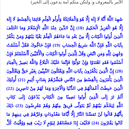
الأمر بالمعروف و: ولتكن منكم أمة يدعون إلى الخير)
شَهِدَ اللَّهُ أَنَّهُ لَا إِلَهَ إِلَّا هُوَ وَالْمَلَائِكَةُ وَأُولُو الْعِلْمِ قَائِمًا بِالْقِسْطِ لَا إِلَهَ
إِلَّا هُوَ الْعَزِيزُ الْحَكِيمُ (18) إِنَّ الدِّينَ عِنْدَ اللَّهِ الْإِسْلَامُ وَمَا اخْتَلَفَ
الَّذِينَ أُوتُوا الْكِتَابَ إِلَّا مِنْ بَعْدِ مَا جَاءَهُمُ الْعِلْمُ بَغْيًا بَيْنَهُمْ وَمَنْ يَكْفُرْ
بِآيَاتِ اللَّهِ فَإِنَّ اللَّهَ سَرِيعُ الْحِسَابِ (19) فَإِنْ حَاجُّوكَ فَقُلْ أَسْلَمْتُ
وَجْهِيَ لِلَّهِ وَمَنِ اتَّبَعَنِ وَقُلْ لِلَّذِينَ أُوتُوا الْكِتَابَ وَالْأُمِّيِّينَ أَأَسْلَمْتُمْ فَإِنْ
أَسْلَمُوا فَقَدِ اهْتَدَوْا وَإِنْ تَوَلَّوْا فَإِنَّمَا عَلَيْكَ الْبَلَاغُ وَاللَّهُ بَصِيرٌ بِالْعِبَادِ
(20) إِنَّ الَّذِينَ يَكْفُرُونَ بِآيَاتِ اللَّهِ وَيَقْتُلُونَ النَّبِيِّينَ بِغَيْرِ حَقٍّ وَيَقْتُلُونَ
الَّذِينَ يَأْمُرُونَ بِالْقِسْطِ مِنَ النَّاسِ فَبَشِّرْهُمْ بِعَذَابٍ أَلِيمٍ (21) أُولَئِكَ
الَّذِينَ حَبِطَتْ أَعْمَالُهُمْ فِي الدُّنْيَا وَالْآخِرَةِ وَمَا لَهُمْ مِنْ نَاصِرِينَ (22)
أَلَمْ تَرَ إِلَى الَّذِينَ أُوتُوا نَصِيبًا مِنَ الْكِتَابِ يُدْعَوْنَ إِلَى كِتَابِ
اللَّهِ لِيَحْكُمَ بَيْنَهُمْ ثُمَّ يَتَوَلَّى فَرِيقٌ مِنْهُمْ وَهُمْ مُعْرِضُونَ (23) ذَلِكَ
بِأَنَّهُمْ قَالُوا لَنْ تَمَسَّنَا النَّارُ إِلَّا أَيَّامًا مَعْدُودَاتٍ وَغَرَّهُمْ فِي دِينِهِمْ مَا
كَانُوا يَفْتَرُونَ (24) فَكَيْفَ إِذَا جَمَعْنَاهُمْ لِيَوْمٍ لَا رَيْبَ فِيهِ وَوُفِّيَتْ كُلُّ