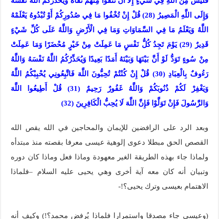
فَلَيْسَ مِنَ اللَّهِ فِي شَيْءٍ إِلَّا أَنْ تَتَّقُوا مِنْهُمْ تُقَاةً وَيُحَذِّرُكُمُ اللَّهُ نَفْسَهُ
وَإِلَى اللَّهِ الْمَصِيرُ (28) قُلْ إِنْ تُخْفُوا مَا فِي صُدُورِكُمْ أَوْ تُبْدُوهُ يَعْلَمْهُ
اللَّهُ وَيَعْلَمُ مَا فِي السَّمَاوَاتِ وَمَا فِي الْأَرْضِ وَاللَّهُ عَلَى كُلِّ شَيْءٍ
قَدِيرٌ (29) يَوْمَ تَجِدُ كُلُّ نَفْسٍ مَا عَمِلَتْ مِنْ خَيْرٍ مُحْضَرًا وَمَا عَمِلَتْ
مِنْ سُوءٍ تَوَدُّ لَوْ أَنَّ بَيْنَهَا وَبَيْنَهُ أَمَدًا بَعِيدًا وَيُحَذِّرُكُمُ اللَّهُ نَفْسَهُ وَاللَّهُ
رَءُوفٌ بِالْعِبَادِ (30) قُلْ إِنْ كُنْتُمْ تُحِبُّونَ اللَّهَ فَاتَّبِعُونِي يُحْبِبْكُمُ اللَّهُ
وَيَغْفِرْ لَكُمْ ذُنُوبَكُمْ وَاللَّهُ غَفُورٌ رَحِيمٌ (31) قُلْ أَطِيعُوا اللَّهَ
وَالرَّسُولَ فَإِنْ تَوَلَّوْا فَإِنَّ اللَّهَ لَا يُحِبُّ الْكَافِرِينَ (32)
وبعد الرد على الرافضين للإيمان والمحاجين في الله يقص الله
القصص الحق مبطلا دعوى إلوهية عيسى معرفا بقصته منذ مبتدأه
ولماذا جاء بهذه الطريقة الغير معهودة وماذا فعل وماذا كان دوره
وتبيان أنه كان معه آية أخرى وهي يحيى عليه السلام –فلماذا
الاهتمام بعيسى وترك يحيى؟!-
(وعيسى جاء مصدقا واستمرارا فلماذا يُرفض محمد؟!) وكيف أنه