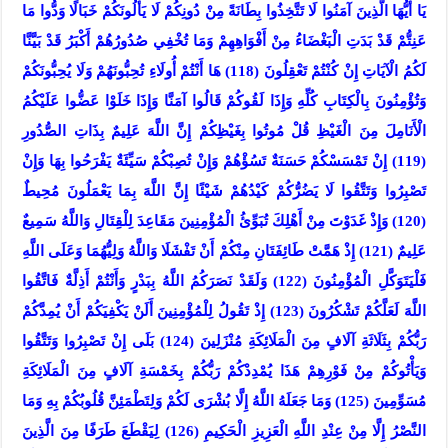
يَا أَيُّهَا الَّذِينَ آمَنُوا لَا تَتَّخِذُوا بِطَانَةً مِنْ دُونِكُمْ لَا يَأْلُونَكُمْ خَبَالًا وَدُّوا مَا
عَنِتُّمْ قَدْ بَدَتِ الْبَغْضَاءُ مِنْ أَفْوَاهِهِمْ وَمَا تُخْفِي صُدُورُهُمْ أَكْبَرُ قَدْ بَيَّنَّا
لَكُمُ الْآيَاتِ إِنْ كُنْتُمْ تَعْقِلُونَ (118) هَا أَنْتُمْ أُولَاءِ تُحِبُّونَهُمْ وَلَا يُحِبُّونَكُمْ
وَتُؤْمِنُونَ بِالْكِتَابِ كُلِّهِ وَإِذَا لَقُوكُمْ قَالُوا آمَنَّا وَإِذَا خَلَوْا عَضُّوا عَلَيْكُمُ
الْأَنَامِلَ مِنَ الْغَيْظِ قُلْ مُوتُوا بِغَيْظِكُمْ إِنَّ اللَّهَ عَلِيمٌ بِذَاتِ الصُّدُورِ
(119) إِنْ تَمْسَسْكُمْ حَسَنَةٌ تَسُؤْهُمْ وَإِنْ تُصِبْكُمْ سَيِّئَةٌ يَفْرَحُوا بِهَا وَإِنْ
تَصْبِرُوا وَتَتَّقُوا لَا يَضُرُّكُمْ كَيْدُهُمْ شَيْئًا إِنَّ اللَّهَ بِمَا يَعْمَلُونَ مُحِيطٌ
(120) وَإِذْ غَدَوْتَ مِنْ أَهْلِكَ تُبَوِّئُ الْمُؤْمِنِينَ مَقَاعِدَ لِلْقِتَالِ وَاللَّهُ سَمِيعٌ
عَلِيمٌ (121) إِذْ هَمَّتْ طَائِفَتَانِ مِنْكُمْ أَنْ تَفْشَلَا وَاللَّهُ وَلِيُّهُمَا وَعَلَى اللَّهِ
فَلْيَتَوَكَّلِ الْمُؤْمِنُونَ (122) وَلَقَدْ نَصَرَكُمُ اللَّهُ بِبَدْرٍ وَأَنْتُمْ أَذِلَّةٌ فَاتَّقُوا
اللَّهَ لَعَلَّكُمْ تَشْكُرُونَ (123) إِذْ تَقُولُ لِلْمُؤْمِنِينَ أَلَنْ يَكْفِيَكُمْ أَنْ يُمِدَّكُمْ
رَبُّكُمْ بِثَلَاثَةِ آلَافٍ مِنَ الْمَلَائِكَةِ مُنْزَلِينَ (124) بَلَى إِنْ تَصْبِرُوا وَتَتَّقُوا
وَيَأْتُوكُمْ مِنْ فَوْرِهِمْ هَذَا يُمْدِدْكُمْ رَبُّكُمْ بِخَمْسَةِ آلَافٍ مِنَ الْمَلَائِكَةِ
مُسَوِّمِينَ (125) وَمَا جَعَلَهُ اللَّهُ إِلَّا بُشْرَى لَكُمْ وَلِتَطْمَئِنَّ قُلُوبُكُمْ بِهِ وَمَا
النَّصْرُ إِلَّا مِنْ عِنْدِ اللَّهِ الْعَزِيزِ الْحَكِيمِ (126) لِيَقْطَعَ طَرَفًا مِنَ الَّذِينَ