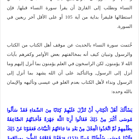
النساء ونطلب إلى القارئ أن يقرأ سورة النساء قبلها, فإن
استطالها فليقرأ بداية من آية 105 أو على الأقل آخر ربعين في
السورة.
خُتمت سورة النساء بالحديث عن موقف أهل الكتاب من الكتاب
والرسول وتبيان كيف أنه بمخالفتهم بعض الأوامر وكفرهم بآيات
الله لا يؤمنون, لكن الراسخون في العلم يؤمنون بما أنزل إليهم وما
أنزل إلى الرسول, وبالتأكيد على أن الله يشهد بما أنزل إلى
الرسول ونداء لأهل الكتاب بعدم الغلو في عيسى وتأليهه والإيمان
بالله وحده:
يَسْأَلُكَ أَهْلُ الْكِتَابِ أَنْ تُنَزِّلَ عَلَيْهِمْ كِتَابًا مِنَ السَّمَاءِ فَقَدْ سَأَلُوا
مُوسَى أَكْبَرَ مِنْ ذَلِكَ فَقَالُوا أَرِنَا اللَّهَ جَهْرَةً فَأَخَذَتْهُمُ الصَّاعِقَةُ
بِظُلْمِهِمْ ثُمَّ اتَّخَذُوا الْعِجْلَ مِنْ بَعْدِ مَا جَاءَتْهُمُ الْبَيِّنَاتُ فَعَفَوْنَا عَنْ ذَلِكَ
وَآتَيْنَا مُوسَى سُلْطَانًا مُبِينًا (153) وَرَفَعْنَا فَوْقَهُمُ الطُّورَ بِمِيثَاقِهِمْ