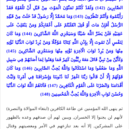
الصَّابِرِينَ (142) وَلَقَدْ كُنْتُمْ تَمَنَّوْنَ الْمَوْتَ مِنْ قَبْلِ أَنْ تَلْقَوْهُ فَقَدْ
رَأَيْتُمُوهُ وَأَنْتُمْ تَنْظُرُونَ (143) وَمَا مُحَمَّدٌ إِلَّا رَسُولٌ قَدْ خَلَتْ مِنْ قَبْلِهِ
الرُّسُلُ أَفَإِنْ مَاتَ أَوْ قُتِلَ انْقَلَبْتُمْ عَلَى أَعْقَابِكُمْ وَمَنْ يَنْقَلِبْ عَلَى
عَقِبَيْهِ فَلَنْ يَضُرَّ اللَّهَ شَيْئًا وَسَيَجْزِي اللَّهُ الشَّاكِرِينَ (144) وَمَا كَانَ
لِنَفْسٍ أَنْ تَمُوتَ إِلَّا بِإِذْنِ اللَّهِ كِتَابًا مُؤَجَّلًا وَمَنْ يُرِدْ ثَوَابَ الدُّنْيَا نُؤْتِهِ
مِنْهَا وَمَنْ يُرِدْ ثَوَابَ الْآخِرَةِ نُؤْتِهِ مِنْهَا وَسَنَجْزِي الشَّاكِرِينَ (145)
وَكَأَيِّنْ مِنْ نَبِيٍّ قَاتَلَ مَعَهُ رِبِّيُّونَ كَثِيرٌ فَمَا وَهَنُوا لِمَا أَصَابَهُمْ فِي سَبِيلِ
اللَّهِ وَمَا ضَعُفُوا وَمَا اسْتَكَانُوا وَاللَّهُ يُحِبُّ الصَّابِرِينَ (146) وَمَا كَانَ
قَوْلَهُمْ إِلَّا أَنْ قَالُوا رَبَّنَا اغْفِرْ لَنَا ذُنُوبَنَا وَإِسْرَافَنَا فِي أَمْرِنَا وَثَبِّتْ
أَقْدَامَنَا وَانْصُرْنَا عَلَى الْقَوْمِ الْكَافِرِينَ (147) فَآتَاهُمُ اللَّهُ ثَوَابَ الدُّنْيَا
وَحُسْنَ ثَوَابِ الْآخِرَةِ وَاللَّهُ يُحِبُّ الْمُحْسِنِينَ (148)
ثم ينهى الله المؤمنين عن طاعة الكافرين (ابتغاء الموالاة والنصرة)
لأنهم لن يجنوا إلا الخسران, ويبين لهم أن صدقهم وعده بالظهور
على المشركين, إلا أنه بعد تنازعهم في الأمر ومعصيتهم وقتال