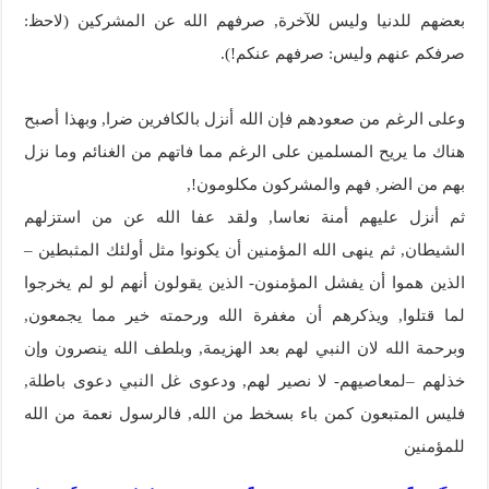
بعضهم للدنيا وليس للآخرة, صرفهم الله عن المشركين (لاحظ:
صرفكم عنهم وليس: صرفهم عنكم!).
وعلى الرغم من صعودهم فإن الله أنزل بالكافرين ضرا, وبهذا أصبح
هناك ما يريح المسلمين على الرغم مما فاتهم من الغنائم وما نزل
بهم من الضر, فهم والمشركون مكلومون!,
ثم أنزل عليهم أمنة نعاسا, ولقد عفا الله عن من استزلهم
الشيطان, ثم ينهى الله المؤمنين أن يكونوا مثل أولئك المثبطين –
الذين هموا أن يفشل المؤمنون- الذين يقولون أنهم لو لم يخرجوا
لما قتلوا, ويذكرهم أن مغفرة الله ورحمته خير مما يجمعون,
وبرحمة الله لان النبي لهم بعد الهزيمة, وبلطف الله ينصرون وإن
خذلهم –لمعاصيهم- لا نصير لهم, ودعوى غل النبي دعوى باطلة,
فليس المتبعون كمن باء بسخط من الله, فالرسول نعمة من الله
للمؤمنين