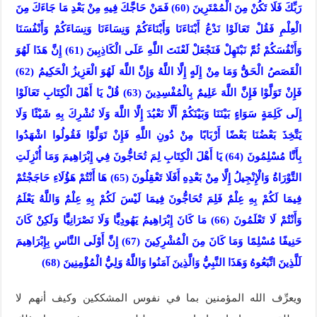
رَبِّكَ فَلَا تَكُنْ مِنَ الْمُمْتَرِينَ (60) فَمَنْ حَاجَّكَ فِيهِ مِنْ بَعْدِ مَا جَاءَكَ مِنَ
الْعِلْمِ فَقُلْ تَعَالَوْا نَدْعُ أَبْنَاءَنَا وَأَبْنَاءَكُمْ وَنِسَاءَنَا وَنِسَاءَكُمْ وَأَنْفُسَنَا
وَأَنْفُسَكُمْ ثُمَّ نَبْتَهِلْ فَنَجْعَلْ لَعْنَتَ اللَّهِ عَلَى الْكَاذِبِينَ (61) إِنَّ هَذَا لَهُوَ
الْقَصَصُ الْحَقُّ وَمَا مِنْ إِلَهٍ إِلَّا اللَّهُ وَإِنَّ اللَّهَ لَهُوَ الْعَزِيزُ الْحَكِيمُ (62)
فَإِنْ تَوَلَّوْا فَإِنَّ اللَّهَ عَلِيمٌ بِالْمُفْسِدِينَ (63) قُلْ يَا أَهْلَ الْكِتَابِ تَعَالَوْا
إِلَى كَلِمَةٍ سَوَاءٍ بَيْنَنَا وَبَيْنَكُمْ أَلَّا نَعْبُدَ إِلَّا اللَّهَ وَلَا نُشْرِكَ بِهِ شَيْئًا وَلَا
يَتَّخِذَ بَعْضُنَا بَعْضًا أَرْبَابًا مِنْ دُونِ اللَّهِ فَإِنْ تَوَلَّوْا فَقُولُوا اشْهَدُوا
بِأَنَّا مُسْلِمُونَ (64) يَا أَهْلَ الْكِتَابِ لِمَ تُحَاجُّونَ فِي إِبْرَاهِيمَ وَمَا أُنْزِلَتِ
التَّوْرَاةُ وَالْإِنْجِيلُ إِلَّا مِنْ بَعْدِهِ أَفَلَا تَعْقِلُونَ (65) هَا أَنْتُمْ هَؤُلَاءِ حَاجَجْتُمْ
فِيمَا لَكُمْ بِهِ عِلْمٌ فَلِمَ تُحَاجُّونَ فِيمَا لَيْسَ لَكُمْ بِهِ عِلْمٌ وَاللَّهُ يَعْلَمُ
وَأَنْتُمْ لَا تَعْلَمُونَ (66) مَا كَانَ إِبْرَاهِيمُ يَهُودِيًّا وَلَا نَصْرَانِيًّا وَلَكِنْ كَانَ
حَنِيفًا مُسْلِمًا وَمَا كَانَ مِنَ الْمُشْرِكِينَ (67) إِنَّ أَوْلَى النَّاسِ بِإِبْرَاهِيمَ
لَلَّذِينَ اتَّبَعُوهُ وَهَذَا النَّبِيُّ وَالَّذِينَ آمَنُوا وَاللَّهُ وَلِيُّ الْمُؤْمِنِينَ (68)
ويعرِّف الله المؤمنين بما في نفوس المشككين وكيف أنهم لا