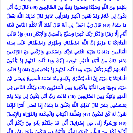
بِكَلِمَةٍ مِنَ اللَّهِ وَسَيِّدًا وَحَصُورًا وَنَبِيًّا مِنَ الصَّالِحِينَ (39) قَالَ رَبِّ أَنَّى
يَكُونُ لِي غُلَامٌ وَقَدْ بَلَغَنِيَ الْكِبَرُ وَامْرَأَتِي عَاقِرٌ قَالَ كَذَلِكَ اللَّهُ يَفْعَلُ
مَا يَشَاءُ (40) قَالَ رَبِّ اجْعَلْ لِي آيَةً قَالَ آيَتُكَ أَلَّا تُكَلِّمَ النَّاسَ ثَلَاثَةَ
أَيَّامٍ إِلَّا رَمْزًا وَاذْكُرْ رَبَّكَ كَثِيرًا وَسَبِّحْ بِالْعَشِيِّ وَالْإِبْكَارِ (41) وَإِذْ قَالَتِ
الْمَلَائِكَةُ يَا مَرْيَمُ إِنَّ اللَّهَ اصْطَفَاكِ وَطَهَّرَكِ وَاصْطَفَاكِ عَلَى نِسَاءِ
الْعَالَمِينَ (42) يَا مَرْيَمُ اقْنُتِي لِرَبِّكِ وَاسْجُدِي وَارْكَعِي مَعَ الرَّاكِعِينَ
(43) ذَلِكَ مِنْ أَنْبَاءِ الْغَيْبِ نُوحِيهِ إِلَيْكَ وَمَا كُنْتَ لَدَيْهِمْ إِذْ يُلْقُونَ
أَقْلَامَهُمْ أَيُّهُمْ يَكْفُلُ مَرْيَمَ وَمَا كُنْتَ لَدَيْهِمْ إِذْ يَخْتَصِمُونَ (44) إِذْ قَالَتِ
الْمَلَائِكَةُ يَا مَرْيَمُ إِنَّ اللَّهَ يُبَشِّرُكِ بِكَلِمَةٍ مِنْهُ اسْمُهُ الْمَسِيحُ عِيسَى ابْنُ
مَرْيَمَ وَجِيهًا فِي الدُّنْيَا وَالْآخِرَةِ وَمِنَ الْمُقَرَّبِينَ (45) وَيُكَلِّمُ النَّاسَ فِي
الْمَهْدِ وَكَهْلًا وَمِنَ الصَّالِحِينَ (46) قَالَتْ رَبِّ أَنَّى يَكُونُ لِي وَلَدٌ وَلَمْ
يَمْسَسْنِي بَشَرٌ قَالَ كَذَلِكِ اللَّهُ يَخْلُقُ مَا يَشَاءُ إِذَا قَضَى أَمْرًا فَإِنَّمَا
يَقُولُ لَهُ كُنْ فَيَكُونُ (47) وَيُعَلِّمُهُ الْكِتَابَ وَالْحِكْمَةَ وَالتَّوْرَاةَ وَالْإِنْجِيلَ
(48) وَرَسُولًا إِلَى بَنِي إِسْرَائِيلَ أَنِّي قَدْ جِئْتُكُمْ بِآيَةٍ مِنْ رَبِّكُمْ أَنِّي
أَخْلُقُ لَكُمْ مِنَ الطِّينِ كَهَيْئَةِ الطَّيْرِ فَأَنْفُخُ فِيهِ فَيَكُونُ طَيْرًا بِإِذْنِ اللَّهِ