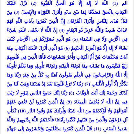
الم (1) اللَّهُ لَا إِلَهَ إِلَّا هُوَ الْحَيُّ الْقَيُّومُ (2) نَزَّلَ عَلَيْكَ
الْكِتَابَ بِالْحَقِّ مُصَدِّقًا لِمَا بَيْنَ يَدَيْهِ وَأَنْزَلَ التَّوْرَاةَ وَالْإِنْجِيلَ (3) مِنْ
قَبْلُ هُدًى لِلنَّاسِ وَأَنْزَلَ الْفُرْقَانَ إِنَّ الَّذِينَ كَفَرُوا بِآيَاتِ اللَّهِ لَهُمْ
عَذَابٌ شَدِيدٌ وَاللَّهُ عَزِيزٌ ذُو انْتِقَامٍ (4) إِنَّ اللَّهَ لَا يَخْفَى عَلَيْهِ شَيْءٌ
فِي الْأَرْضِ وَلَا فِي السَّمَاءِ (5) هُوَ الَّذِي يُصَوِّرُكُمْ فِي الْأَرْحَامِ كَيْفَ
يَشَاءُ لَا إِلَهَ إِلَّا هُوَ الْعَزِيزُ الْحَكِيمُ (6) هُوَ الَّذِي أَنْزَلَ عَلَيْكَ الْكِتَابَ مِنْهُ
آيَاتٌ مُحْكَمَاتٌ هُنَّ أُمُّ الْكِتَابِ وَأُخَرُ مُتَشَابِهَاتٌ فَأَمَّا الَّذِينَ فِي قُلُوبِهِمْ
زَيْغٌ فَيَتَّبِعُونَ مَا تَشَابَهَ مِنْهُ ابْتِغَاءَ الْفِتْنَةِ وَابْتِغَاءَ تَأْوِيلِهِ وَمَا يَعْلَمُ تَأْوِيلَهُ
إِلَّا اللَّهُ وَالرَّاسِخُونَ فِي الْعِلْمِ يَقُولُونَ آمَنَّا بِهِ كُلٌّ مِنْ عِنْدِ رَبِّنَا وَمَا
يَذَّكَّرُ إِلَّا أُولُو الْأَلْبَابِ (7) رَبَّنَا لَا تُزِغْ قُلُوبَنَا بَعْدَ إِذْ هَدَيْتَنَا وَهَبْ لَنَا مِنْ
لَدُنْكَ رَحْمَةً إِنَّكَ أَنْتَ الْوَهَّابُ (8) رَبَّنَا إِنَّكَ جَامِعُ النَّاسِ لِيَوْمٍ لَا رَيْبَ
فِيهِ إِنَّ اللَّهَ لَا يُخْلِفُ الْمِيعَادَ (9) إِنَّ الَّذِينَ كَفَرُوا لَنْ تُغْنِيَ عَنْهُمْ
أَمْوَالُهُمْ وَلَا أَوْلَادُهُمْ مِنَ اللَّهِ شَيْئًا وَأُولَئِكَ هُمْ وَقُودُ النَّارِ (10) كَدَأْبِ
آلِ فِرْعَوْنَ وَالَّذِينَ مِنْ قَبْلِهِمْ كَذَّبُوا بِآيَاتِنَا فَأَخَذَهُمُ اللَّهُ بِذُنُوبِهِمْ وَاللَّهُ
شَدِيدُ الْعِقَابِ (11) قُلْ لِلَّذِينَ كَفَرُوا سَتُغْلَبُونَ وَتُحْشَرُونَ إِلَى جَهَنَّمَ