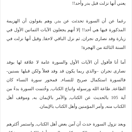
يعني أنها نزلت قبل بدر وأحد!!
رغما عن أن السورة تحدثت عن بدر, وهم يقولون أن الهزيمة
المذكورة فيها هي أحد!! إلا أنهم يجعلون الآيات الثمانين الأول في
زيارة وفد نصارى نجران, ثم نزل الباقي لاحقا, وقيل أنها نزلت في
السنة الثالثة من الهجرة!
أما أنا فأقول أن الآيات الأول والسورة عامة لا علاقة لها بوفد
نصارى نجران –والذي ربما يكون قد وفد فعلاً ولكن قبلها بسنين-
فالسورة استكمال صريح للنساء, فمحور سورة النساء كان
الطاعة, طاعة الله ورسوله واتباع الكتاب, وخُتمت السورة بدءً من
آية 105 بالحديث عن الكتاب, والأمر بالإيمان به, وموقف أهل
الكتاب منه, وأمر المؤمنين وأهل الكتاب بالإيمان.
وبعد نزول السورة حدث أن آمن بعض أهل الكتاب, واستمر أكثرهم