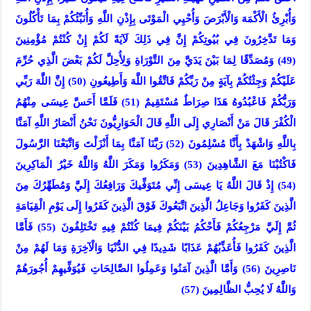
وَأُبْرِئُ الْأَكْمَهَ وَالْأَبْرَصَ وَأُحْيِي الْمَوْتَى بِإِذْنِ اللَّهِ وَأُنَبِّئُكُمْ بِمَا تَأْكُلُونَ
وَمَا تَدَّخِرُونَ فِي بُيُوتِكُمْ إِنَّ فِي ذَلِكَ لَآيَةً لَكُمْ إِنْ كُنْتُمْ مُؤْمِنِينَ
(49) وَمُصَدِّقًا لِمَا بَيْنَ يَدَيَّ مِنَ التَّوْرَاةِ وَلِأُحِلَّ لَكُمْ بَعْضَ الَّذِي حُرِّمَ
عَلَيْكُمْ وَجِئْتُكُمْ بِآيَةٍ مِنْ رَبِّكُمْ فَاتَّقُوا اللَّهَ وَأَطِيعُونِ (50) إِنَّ اللَّهَ رَبِّي
وَرَبُّكُمْ فَاعْبُدُوهُ هَذَا صِرَاطٌ مُسْتَقِيمٌ (51) فَلَمَّا أَحَسَّ عِيسَى مِنْهُمُ
الْكُفْرَ قَالَ مَنْ أَنْصَارِي إِلَى اللَّهِ قَالَ الْحَوَارِيُّونَ نَحْنُ أَنْصَارُ اللَّهِ آمَنَّا
بِاللَّهِ وَاشْهَدْ بِأَنَّا مُسْلِمُونَ (52) رَبَّنَا آمَنَّا بِمَا أَنْزَلْتَ وَاتَّبَعْنَا الرَّسُولَ
فَاكْتُبْنَا مَعَ الشَّاهِدِينَ (53) وَمَكَرُوا وَمَكَرَ اللَّهُ وَاللَّهُ خَيْرُ الْمَاكِرِينَ
(54) إِذْ قَالَ اللَّهُ يَا عِيسَى إِنِّي مُتَوَفِّيكَ وَرَافِعُكَ إِلَيَّ وَمُطَهِّرُكَ مِنَ
الَّذِينَ كَفَرُوا وَجَاعِلُ الَّذِينَ اتَّبَعُوكَ فَوْقَ الَّذِينَ كَفَرُوا إِلَى يَوْمِ الْقِيَامَةِ
ثُمَّ إِلَيَّ مَرْجِعُكُمْ فَأَحْكُمُ بَيْنَكُمْ فِيمَا كُنْتُمْ فِيهِ تَخْتَلِفُونَ (55) فَأَمَّا
الَّذِينَ كَفَرُوا فَأُعَذِّبُهُمْ عَذَابًا شَدِيدًا فِي الدُّنْيَا وَالْآخِرَةِ وَمَا لَهُمْ مِنْ
نَاصِرِينَ (56) وَأَمَّا الَّذِينَ آمَنُوا وَعَمِلُوا الصَّالِحَاتِ فَيُوَفِّيهِمْ أُجُورَهُمْ
وَاللَّهُ لَا يُحِبُّ الظَّالِمِينَ (57)