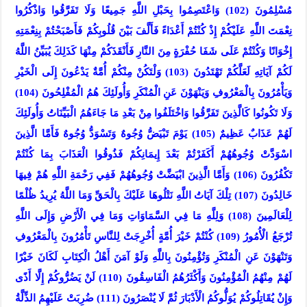
مُسْلِمُونَ (102) وَاعْتَصِمُوا بِحَبْلِ اللَّهِ جَمِيعًا وَلَا تَفَرَّقُوا وَاذْكُرُوا
نِعْمَتَ اللَّهِ عَلَيْكُمْ إِذْ كُنْتُمْ أَعْدَاءً فَأَلَّفَ بَيْنَ قُلُوبِكُمْ فَأَصْبَحْتُمْ بِنِعْمَتِهِ
إِخْوَانًا وَكُنْتُمْ عَلَى شَفَا حُفْرَةٍ مِنَ النَّارِ فَأَنْقَذَكُمْ مِنْهَا كَذَلِكَ يُبَيِّنُ اللَّهُ
لَكُمْ آيَاتِهِ لَعَلَّكُمْ تَهْتَدُونَ (103) وَلْتَكُنْ مِنْكُمْ أُمَّةٌ يَدْعُونَ إِلَى الْخَيْرِ
وَيَأْمُرُونَ بِالْمَعْرُوفِ وَيَنْهَوْنَ عَنِ الْمُنْكَرِ وَأُولَئِكَ هُمُ الْمُفْلِحُونَ (104)
وَلَا تَكُونُوا كَالَّذِينَ تَفَرَّقُوا وَاخْتَلَفُوا مِنْ بَعْدِ مَا جَاءَهُمُ الْبَيِّنَاتُ وَأُولَئِكَ
لَهُمْ عَذَابٌ عَظِيمٌ (105) يَوْمَ تَبْيَضُّ وُجُوهٌ وَتَسْوَدُّ وُجُوهٌ فَأَمَّا الَّذِينَ
اسْوَدَّتْ وُجُوهُهُمْ أَكَفَرْتُمْ بَعْدَ إِيمَانِكُمْ فَذُوقُوا الْعَذَابَ بِمَا كُنْتُمْ
تَكْفُرُونَ (106) وَأَمَّا الَّذِينَ ابْيَضَّتْ وُجُوهُهُمْ فَفِي رَحْمَةِ اللَّهِ هُمْ فِيهَا
خَالِدُونَ (107) تِلْكَ آيَاتُ اللَّهِ نَتْلُوهَا عَلَيْكَ بِالْحَقِّ وَمَا اللَّهُ يُرِيدُ ظُلْمًا
لِلْعَالَمِينَ (108) وَلِلَّهِ مَا فِي السَّمَاوَاتِ وَمَا فِي الْأَرْضِ وَإِلَى اللَّهِ
تُرْجَعُ الْأُمُورُ (109) كُنْتُمْ خَيْرَ أُمَّةٍ أُخْرِجَتْ لِلنَّاسِ تَأْمُرُونَ بِالْمَعْرُوفِ
وَتَنْهَوْنَ عَنِ الْمُنْكَرِ وَتُؤْمِنُونَ بِاللَّهِ وَلَوْ آمَنَ أَهْلُ الْكِتَابِ لَكَانَ خَيْرًا
لَهُمْ مِنْهُمُ الْمُؤْمِنُونَ وَأَكْثَرُهُمُ الْفَاسِقُونَ (110) لَنْ يَضُرُّوكُمْ إِلَّا أَذًى
وَإِنْ يُقَاتِلُوكُمْ يُوَلُّوكُمُ الْأَدْبَارَ ثُمَّ لَا يُنْصَرُونَ (111) ضُرِبَتْ عَلَيْهِمُ الذِّلَّةُ