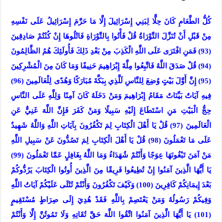
كُلُّ الطَّعَامِ كَانَ حِلًّا لِبَنِي إِسْرَائِيلَ إِلَّا مَا حَرَّمَ إِسْرَائِيلُ عَلَى نَفْسِهِ
مِنْ قَبْلِ أَنْ تُنَزَّلَ التَّوْرَاةُ قُلْ فَأْتُوا بِالتَّوْرَاةِ فَاتْلُوهَا إِنْ كُنْتُمْ صَادِقِينَ
(93) فَمَنِ افْتَرَى عَلَى اللَّهِ الْكَذِبَ مِنْ بَعْدِ ذَلِكَ فَأُولَئِكَ هُمُ الظَّالِمُونَ
(94) قُلْ صَدَقَ اللَّهُ فَاتَّبِعُوا مِلَّةَ إِبْرَاهِيمَ حَنِيفًا وَمَا كَانَ مِنَ الْمُشْرِكِينَ
(95) إِنَّ أَوَّلَ بَيْتٍ وُضِعَ لِلنَّاسِ لَلَّذِي بِبَكَّةَ مُبَارَكًا وَهُدًى لِلْعَالَمِينَ (96)
فِيهِ آيَاتٌ بَيِّنَاتٌ مَقَامُ إِبْرَاهِيمَ وَمَنْ دَخَلَهُ كَانَ آمِنًا وَلِلَّهِ عَلَى النَّاسِ
حِجُّ الْبَيْتِ مَنِ اسْتَطَاعَ إِلَيْهِ سَبِيلًا وَمَنْ كَفَرَ فَإِنَّ اللَّهَ غَنِيٌّ عَنِ
الْعَالَمِينَ (97) قُلْ يَا أَهْلَ الْكِتَابِ لِمَ تَكْفُرُونَ بِآيَاتِ اللَّهِ وَاللَّهُ شَهِيدٌ
عَلَى مَا تَعْمَلُونَ (98) قُلْ يَا أَهْلَ الْكِتَابِ لِمَ تَصُدُّونَ عَنْ سَبِيلِ اللَّهِ
مَنْ آمَنَ تَبْغُونَهَا عِوَجًا وَأَنْتُمْ شُهَدَاءُ وَمَا اللَّهُ بِغَافِلٍ عَمَّا تَعْمَلُونَ (99)
يَا أَيُّهَا الَّذِينَ آمَنُوا إِنْ تُطِيعُوا فَرِيقًا مِنَ الَّذِينَ أُوتُوا الْكِتَابَ يَرُدُّوكُمْ
بَعْدَ إِيمَانِكُمْ كَافِرِينَ (100) وَكَيْفَ تَكْفُرُونَ وَأَنْتُمْ تُتْلَى عَلَيْكُمْ آيَاتُ اللَّهِ
وَفِيكُمْ رَسُولُهُ وَمَنْ يَعْتَصِمْ بِاللَّهِ فَقَدْ هُدِيَ إِلَى صِرَاطٍ مُسْتَقِيمٍ
(101) يَا أَيُّهَا الَّذِينَ آمَنُوا اتَّقُوا اللَّهَ حَقَّ تُقَاتِهِ وَلَا تَمُوتُنَّ إِلَّا وَأَنْتُمْ