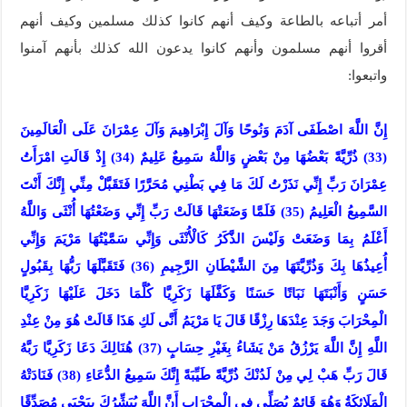
أمر أتباعه بالطاعة وكيف أنهم كانوا كذلك مسلمين وكيف أنهم
أقروا أنهم مسلمون وأنهم كانوا يدعون الله كذلك بأنهم آمنوا
واتبعوا:
إِنَّ اللَّهَ اصْطَفَى آدَمَ وَنُوحًا وَآلَ إِبْرَاهِيمَ وَآلَ عِمْرَانَ عَلَى الْعَالَمِينَ
(33) ذُرِّيَّةً بَعْضُهَا مِنْ بَعْضٍ وَاللَّهُ سَمِيعٌ عَلِيمٌ (34) إِذْ قَالَتِ امْرَأَتُ
عِمْرَانَ رَبِّ إِنِّي نَذَرْتُ لَكَ مَا فِي بَطْنِي مُحَرَّرًا فَتَقَبَّلْ مِنِّي إِنَّكَ أَنْتَ
السَّمِيعُ الْعَلِيمُ (35) فَلَمَّا وَضَعَتْهَا قَالَتْ رَبِّ إِنِّي وَضَعْتُهَا أُنْثَى وَاللَّهُ
أَعْلَمُ بِمَا وَضَعَتْ وَلَيْسَ الذَّكَرُ كَالْأُنْثَى وَإِنِّي سَمَّيْتُهَا مَرْيَمَ وَإِنِّي
أُعِيذُهَا بِكَ وَذُرِّيَّتَهَا مِنَ الشَّيْطَانِ الرَّجِيمِ (36) فَتَقَبَّلَهَا رَبُّهَا بِقَبُولٍ
حَسَنٍ وَأَنْبَتَهَا نَبَاتًا حَسَنًا وَكَفَّلَهَا زَكَرِيَّا كُلَّمَا دَخَلَ عَلَيْهَا زَكَرِيَّا
الْمِحْرَابَ وَجَدَ عِنْدَهَا رِزْقًا قَالَ يَا مَرْيَمُ أَنَّى لَكِ هَذَا قَالَتْ هُوَ مِنْ عِنْدِ
اللَّهِ إِنَّ اللَّهَ يَرْزُقُ مَنْ يَشَاءُ بِغَيْرِ حِسَابٍ (37) هُنَالِكَ دَعَا زَكَرِيَّا رَبَّهُ
قَالَ رَبِّ هَبْ لِي مِنْ لَدُنْكَ ذُرِّيَّةً طَيِّبَةً إِنَّكَ سَمِيعُ الدُّعَاءِ (38) فَنَادَتْهُ
الْمَلَائِكَةُ وَهُوَ قَائِمٌ يُصَلِّي فِي الْمِحْرَابِ أَنَّ اللَّهَ يُبَشِّرُكَ بِيَحْيَى مُصَدِّقًا