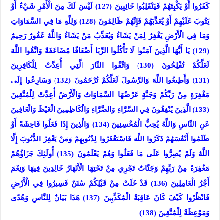
كَفَرُوا أَوْ يَكْبِتَهُمْ فَيَنْقَلِبُوا خَائِبِينَ (127) لَيْسَ لَكَ مِنَ الْأَمْرِ شَيْءٌ أَوْ
يَتُوبَ عَلَيْهِمْ أَوْ يُعَذِّبَهُمْ فَإِنَّهُمْ ظَالِمُونَ (128) وَلِلَّهِ مَا فِي السَّمَاوَاتِ
وَمَا فِي الْأَرْضِ يَغْفِرُ لِمَنْ يَشَاءُ وَيُعَذِّبُ مَنْ يَشَاءُ وَاللَّهُ غَفُورٌ رَحِيمٌ
(129) يَا أَيُّهَا الَّذِينَ آمَنُوا لَا تَأْكُلُوا الرِّبَا أَضْعَافًا مُضَاعَفَةً وَاتَّقُوا اللَّهَ
لَعَلَّكُمْ تُفْلِحُونَ (130) وَاتَّقُوا النَّارَ الَّتِي أُعِدَّتْ لِلْكَافِرِينَ
(131) وَأَطِيعُوا اللَّهَ وَالرَّسُولَ لَعَلَّكُمْ تُرْحَمُونَ (132) وَسَارِعُوا إِلَى
مَغْفِرَةٍ مِنْ رَبِّكُمْ وَجَنَّةٍ عَرْضُهَا السَّمَاوَاتُ وَالْأَرْضُ أُعِدَّتْ لِلْمُتَّقِينَ
(133) الَّذِينَ يُنْفِقُونَ فِي السَّرَّاءِ وَالضَّرَّاءِ وَالْكَاظِمِينَ الْغَيْظَ وَالْعَافِينَ
عَنِ النَّاسِ وَاللَّهُ يُحِبُّ الْمُحْسِنِينَ (134) وَالَّذِينَ إِذَا فَعَلُوا فَاحِشَةً أَوْ
ظَلَمُوا أَنْفُسَهُمْ ذَكَرُوا اللَّهَ فَاسْتَغْفَرُوا لِذُنُوبِهِمْ وَمَنْ يَغْفِرُ الذُّنُوبَ إِلَّا
اللَّهُ وَلَمْ يُصِرُّوا عَلَى مَا فَعَلُوا وَهُمْ يَعْلَمُونَ (135) أُولَئِكَ جَزَاؤُهُمْ
مَغْفِرَةٌ مِنْ رَبِّهِمْ وَجَنَّاتٌ تَجْرِي مِنْ تَحْتِهَا الْأَنْهَارُ خَالِدِينَ فِيهَا وَنِعْمَ
أَجْرُ الْعَامِلِينَ (136) قَدْ خَلَتْ مِنْ قَبْلِكُمْ سُنَنٌ فَسِيرُوا فِي الْأَرْضِ
فَانْظُرُوا كَيْفَ كَانَ عَاقِبَةُ الْمُكَذِّبِينَ (137) هَذَا بَيَانٌ لِلنَّاسِ وَهُدًى
وَمَوْعِظَةٌ لِلْمُتَّقِينَ (138)