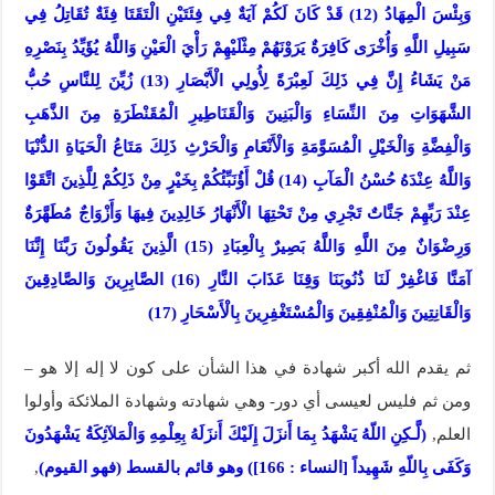
وَبِئْسَ الْمِهَادُ (12) قَدْ كَانَ لَكُمْ آيَةٌ فِي فِئَتَيْنِ الْتَقَتَا فِئَةٌ تُقَاتِلُ فِي
سَبِيلِ اللَّهِ وَأُخْرَى كَافِرَةٌ يَرَوْنَهُمْ مِثْلَيْهِمْ رَأْيَ الْعَيْنِ وَاللَّهُ يُؤَيِّدُ بِنَصْرِهِ
مَنْ يَشَاءُ إِنَّ فِي ذَلِكَ لَعِبْرَةً لِأُولِي الْأَبْصَارِ (13) زُيِّنَ لِلنَّاسِ حُبُّ
الشَّهَوَاتِ مِنَ النِّسَاءِ وَالْبَنِينَ وَالْقَنَاطِيرِ الْمُقَنْطَرَةِ مِنَ الذَّهَبِ
وَالْفِضَّةِ وَالْخَيْلِ الْمُسَوَّمَةِ وَالْأَنْعَامِ وَالْحَرْثِ ذَلِكَ مَتَاعُ الْحَيَاةِ الدُّنْيَا
وَاللَّهُ عِنْدَهُ حُسْنُ الْمَآبِ (14) قُلْ أَؤُنَبِّئُكُمْ بِخَيْرٍ مِنْ ذَلِكُمْ لِلَّذِينَ اتَّقَوْا
عِنْدَ رَبِّهِمْ جَنَّاتٌ تَجْرِي مِنْ تَحْتِهَا الْأَنْهَارُ خَالِدِينَ فِيهَا وَأَزْوَاجٌ مُطَهَّرَةٌ
وَرِضْوَانٌ مِنَ اللَّهِ وَاللَّهُ بَصِيرٌ بِالْعِبَادِ (15) الَّذِينَ يَقُولُونَ رَبَّنَا إِنَّنَا
آمَنَّا فَاغْفِرْ لَنَا ذُنُوبَنَا وَقِنَا عَذَابَ النَّارِ (16) الصَّابِرِينَ وَالصَّادِقِينَ
وَالْقَانِتِينَ وَالْمُنْفِقِينَ وَالْمُسْتَغْفِرِينَ بِالْأَسْحَارِ (17)
ثم يقدم الله أكبر شهادة في هذا الشأن على كون لا إله إلا هو –
ومن ثم فليس لعيسى أي دور- وهي شهادته وشهادة الملائكة وأولوا
العلم,
(لَّـكِنِ اللّهُ يَشْهَدُ بِمَا أَنزَلَ إِلَيْكَ أَنزَلَهُ بِعِلْمِهِ وَالْمَلآئِكَةُ يَشْهَدُونَ
وَكَفَى بِاللّهِ شَهِيداً [النساء : 166]) وهو قائم بالقسط (فهو القيوم)
,