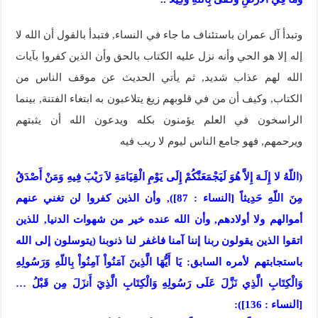
وتبدأ آل عمران باستئناف ما جاء في النساء, فتبدأ بالقول أن الله لا
إله إلا هو الحي وأنه نزل عليه الكتاب بالحق وأن الذين كفروا بآيات
الله لهم عذاب شديد, ثم يأتي الحديث عن موقف الناس من
الكتاب, وكيف أن من في قلوبهم زيغ يتلاعبون به ابتغاء الفتنة, بينما
الراسخون في العلم يؤمنون بكله ويدعون الله أن يثبتهم
ويرحمهم, فهو جامع الناس ليوم لا ريب فيه
(اللّهُ لا إِلَـهَ إِلاَّ هُوَ لَيَجْمَعَنَّكُمْ إِلَى يَوْمِ الْقِيَامَةِ لاَ رَيْبَ فِيهِ وَمَنْ أَصْدَقُ
مِنَ اللّهِ حَدِيثاً [النساء : 87]), وأن الذين كفروا لن تغني عنهم
أموالهم ولا أولادهم, وأن الله عنده خير من شهوات الدنيا, للذين
اتقوا الذين يقولون ربنا إننا آمنا فاغفر لنا ذنوبنا (يتوسلون إلى الله
باستجابتهم لأمره السابق: يَا أَيُّهَا الَّذِينَ آمَنُواْ آمِنُواْ بِاللّهِ وَرَسُولِهِ
وَالْكِتَابِ الَّذِي نَزَّلَ عَلَى رَسُولِهِ وَالْكِتَابِ الَّذِيَ أَنزَلَ مِن قَبْلُ …
[النساء : 136]):