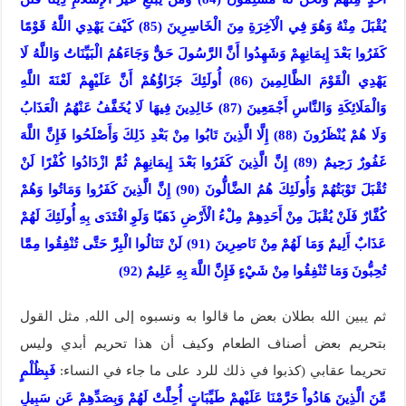
يُقْبَلَ مِنْهُ وَهُوَ فِي الْآخِرَةِ مِنَ الْخَاسِرِينَ (85) كَيْفَ يَهْدِي اللَّهُ قَوْمًا
كَفَرُوا بَعْدَ إِيمَانِهِمْ وَشَهِدُوا أَنَّ الرَّسُولَ حَقٌّ وَجَاءَهُمُ الْبَيِّنَاتُ وَاللَّهُ لَا
يَهْدِي الْقَوْمَ الظَّالِمِينَ (86) أُولَئِكَ جَزَاؤُهُمْ أَنَّ عَلَيْهِمْ لَعْنَةَ اللَّهِ
وَالْمَلَائِكَةِ وَالنَّاسِ أَجْمَعِينَ (87) خَالِدِينَ فِيهَا لَا يُخَفَّفُ عَنْهُمُ الْعَذَابُ
وَلَا هُمْ يُنْظَرُونَ (88) إِلَّا الَّذِينَ تَابُوا مِنْ بَعْدِ ذَلِكَ وَأَصْلَحُوا فَإِنَّ اللَّهَ
غَفُورٌ رَحِيمٌ (89) إِنَّ الَّذِينَ كَفَرُوا بَعْدَ إِيمَانِهِمْ ثُمَّ ازْدَادُوا كُفْرًا لَنْ
تُقْبَلَ تَوْبَتُهُمْ وَأُولَئِكَ هُمُ الضَّالُّونَ (90) إِنَّ الَّذِينَ كَفَرُوا وَمَاتُوا وَهُمْ
كُفَّارٌ فَلَنْ يُقْبَلَ مِنْ أَحَدِهِمْ مِلْءُ الْأَرْضِ ذَهَبًا وَلَوِ افْتَدَى بِهِ أُولَئِكَ لَهُمْ
عَذَابٌ أَلِيمٌ وَمَا لَهُمْ مِنْ نَاصِرِينَ (91) لَنْ تَنَالُوا الْبِرَّ حَتَّى تُنْفِقُوا مِمَّا
تُحِبُّونَ وَمَا تُنْفِقُوا مِنْ شَيْءٍ فَإِنَّ اللَّهَ بِهِ عَلِيمٌ (92)
ثم يبين الله بطلان بعض ما قالوا به ونسبوه إلى الله, مثل القول
بتحريم بعض أصناف الطعام وكيف أن هذا تحريم أبدي وليس
تحريما عقابي (كذبوا في ذلك للرد على ما جاء في النساء:
فَبِظُلْمٍ
مِّنَ الَّذِينَ هَادُواْ حَرَّمْنَا عَلَيْهِمْ طَيِّبَاتٍ أُحِلَّتْ لَهُمْ وَبِصَدِّهِمْ عَن سَبِيلِ