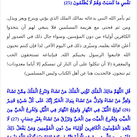
نَفْسٍ مَا كَسَبَتْ وَهُمْ لَا يُظْلَمُونَ (25)
ثم يأمر الله النبي بدعائه بمالك الملك الذي يؤتي وينزع ويعز ويذل,
ومن ثم فحتى مع هزيمة المسلمين فلا ينبغي لهم أن يتخذوا
الكافرين أولياء من دون المؤمنين, وسواء جال ذلك في الصدور أو
أعلن فالله يعلمه, وسيُرى ذلك في اليوم الآخر, لذا فإن كنتم تحبون
الله فاتبعوا الرسول يحببكم الله, فبإتباعه تستحقون الحب
والمغفرة (لا أن تتكلوا على أن النار لن تمسكم إلا أياما معدودات!
ثم تنجون, فالحديث هنا عن أهل الكتاب وليس المسلمين)
قُلِ اللَّهُمَّ مَالِكَ الْمُلْكِ تُؤْتِي الْمُلْكَ مَنْ تَشَاءُ وَتَنْزِعُ الْمُلْكَ مِمَّنْ تَشَاءُ
وَتُعِزُّ مَنْ تَشَاءُ وَتُذِلُّ مَنْ تَشَاءُ بِيَدِكَ الْخَيْرُ إِنَّكَ عَلَى كُلِّ شَيْءٍ قَدِيرٌ
(26) تُولِجُ اللَّيْلَ فِي النَّهَارِ وَتُولِجُ النَّهَارَ فِي اللَّيْلِ وَتُخْرِجُ الْحَيَّ مِنَ
الْمَيِّتِ وَتُخْرِجُ الْمَيِّتَ مِنَ الْحَيِّ وَتَرْزُقُ مَنْ تَشَاءُ بِغَيْرِ حِسَابٍ (27) لَا
يَتَّخِذِ الْمُؤْمِنُونَ الْكَافِرِينَ أَوْلِيَاءَ مِنْ دُونِ الْمُؤْمِنِينَ وَمَنْ يَفْعَلْ ذَلِكَ