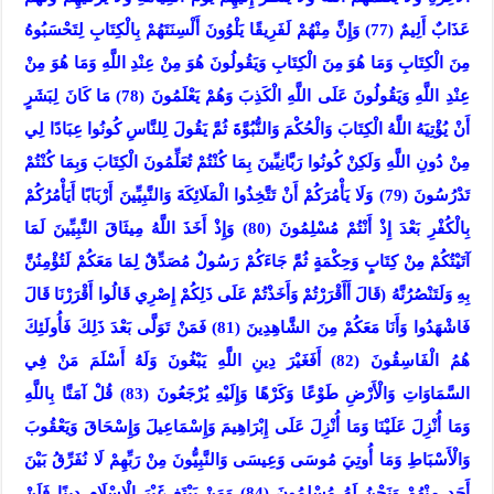
عَذَابٌ أَلِيمٌ (77) وَإِنَّ مِنْهُمْ لَفَرِيقًا يَلْوُونَ أَلْسِنَتَهُمْ بِالْكِتَابِ لِتَحْسَبُوهُ
مِنَ الْكِتَابِ وَمَا هُوَ مِنَ الْكِتَابِ وَيَقُولُونَ هُوَ مِنْ عِنْدِ اللَّهِ وَمَا هُوَ مِنْ
عِنْدِ اللَّهِ وَيَقُولُونَ عَلَى اللَّهِ الْكَذِبَ وَهُمْ يَعْلَمُونَ (78) مَا كَانَ لِبَشَرٍ
أَنْ يُؤْتِيَهُ اللَّهُ الْكِتَابَ وَالْحُكْمَ وَالنُّبُوَّةَ ثُمَّ يَقُولَ لِلنَّاسِ كُونُوا عِبَادًا لِي
مِنْ دُونِ اللَّهِ وَلَكِنْ كُونُوا رَبَّانِيِّينَ بِمَا كُنْتُمْ تُعَلِّمُونَ الْكِتَابَ وَبِمَا كُنْتُمْ
تَدْرُسُونَ (79) وَلَا يَأْمُرَكُمْ أَنْ تَتَّخِذُوا الْمَلَائِكَةَ وَالنَّبِيِّينَ أَرْبَابًا أَيَأْمُرُكُمْ
بِالْكُفْرِ بَعْدَ إِذْ أَنْتُمْ مُسْلِمُونَ (80) وَإِذْ أَخَذَ اللَّهُ مِيثَاقَ النَّبِيِّينَ لَمَا
آتَيْتُكُمْ مِنْ كِتَابٍ وَحِكْمَةٍ ثُمَّ جَاءَكُمْ رَسُولٌ مُصَدِّقٌ لِمَا مَعَكُمْ لَتُؤْمِنُنَّ
بِهِ وَلَتَنْصُرُنَّهُ (قَالَ أَأَقْرَرْتُمْ وَأَخَذْتُمْ عَلَى ذَلِكُمْ إِصْرِي قَالُوا أَقْرَرْنَا قَالَ
فَاشْهَدُوا وَأَنَا مَعَكُمْ مِنَ الشَّاهِدِينَ (81) فَمَنْ تَوَلَّى بَعْدَ ذَلِكَ فَأُولَئِكَ
هُمُ الْفَاسِقُونَ (82) أَفَغَيْرَ دِينِ اللَّهِ يَبْغُونَ وَلَهُ أَسْلَمَ مَنْ فِي
السَّمَاوَاتِ وَالْأَرْضِ طَوْعًا وَكَرْهًا وَإِلَيْهِ يُرْجَعُونَ (83) قُلْ آمَنَّا بِاللَّهِ
وَمَا أُنْزِلَ عَلَيْنَا وَمَا أُنْزِلَ عَلَى إِبْرَاهِيمَ وَإِسْمَاعِيلَ وَإِسْحَاقَ وَيَعْقُوبَ
وَالْأَسْبَاطِ وَمَا أُوتِيَ مُوسَى وَعِيسَى وَالنَّبِيُّونَ مِنْ رَبِّهِمْ لَا نُفَرِّقُ بَيْنَ
أَحَدٍ مِنْهُمْ وَنَحْنُ لَهُ مُسْلِمُونَ (84) وَمَنْ يَبْتَغِ غَيْرَ الْإِسْلَامِ دِينًا فَلَنْ