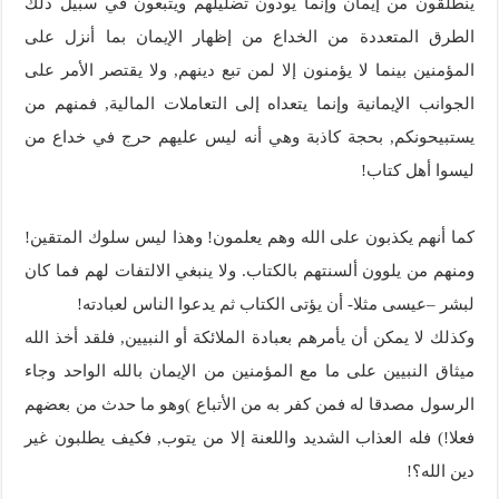
ينطلقون من إيمان وإنما يودون تضليلهم ويتبعون في سبيل ذلك
الطرق المتعددة من الخداع من إظهار الإيمان بما أنزل على
المؤمنين بينما لا يؤمنون إلا لمن تبع دينهم, ولا يقتصر الأمر على
الجوانب الإيمانية وإنما يتعداه إلى التعاملات المالية, فمنهم من
يستبيحونكم, بحجة كاذبة وهي أنه ليس عليهم حرج في خداع من
ليسوا أهل كتاب!
كما أنهم يكذبون على الله وهم يعلمون! وهذا ليس سلوك المتقين!
ومنهم من يلوون ألسنتهم بالكتاب. ولا ينبغي الالتفات لهم فما كان
لبشر –عيسى مثلا- أن يؤتى الكتاب ثم يدعوا الناس لعبادته!
وكذلك لا يمكن أن يأمرهم بعبادة الملائكة أو النبيين, فلقد أخذ الله
ميثاق النبيين على ما مع المؤمنين من الإيمان بالله الواحد وجاء
الرسول مصدقا له فمن كفر به من الأتباع )وهو ما حدث من بعضهم
فعلا!) فله العذاب الشديد واللعنة إلا من يتوب, فكيف يطلبون غير
دين الله؟!