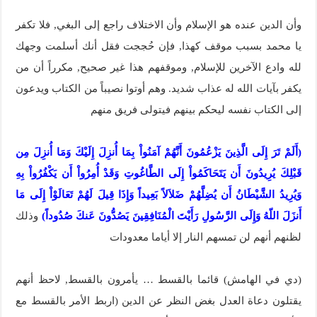
وأن الدين عنده هو الإسلام وأن الاختلاف راجع إلى البغي, فلا تكفر
يا محمد بسبب موقف كهذا, فإن حُججت فقل أنك أسلمت وجهك
لله وادع الآخرين للإسلام, وموقفهم هذا غير صحيح, مكرراً أن من
يكفر بآيات الله له عذاب شديد. وهم أوتوا نصيباً من الكتاب ويدعون
إلى الكتاب نفسه ليحكم بينهم فيتولى فريق منهم
(أَلَمْ تَرَ إِلَى الَّذِينَ يَزْعُمُونَ أَنَّهُمْ آمَنُواْ بِمَا أُنزِلَ إِلَيْكَ وَمَا أُنزِلَ مِن
قَبْلِكَ يُرِيدُونَ أَن يَتَحَاكَمُواْ إِلَى الطَّاغُوتِ وَقَدْ أُمِرُواْ أَن يَكْفُرُواْ بِهِ
وَيُرِيدُ الشَّيْطَانُ أَن يُضِلَّهُمْ ضَلاَلاً بَعِيداً وَإِذَا قِيلَ لَهُمْ تَعَالَوْاْ إِلَى مَا
أَنزَلَ اللّهُ وَإِلَى الرَّسُولِ رَأَيْتَ الْمُنَافِقِينَ يَصُدُّونَ عَنكَ صُدُوداً)
وذلك
لظنهم أنهم لن تمسهم النار إلا أياما معدودات
(دي في الهامش) قائما بالقسط … يأمرون بالقسط, لاحظ أنهم
يقتلون دعاة العدل بغض النظر عن الدين (اربط الأمر بالقسط مع