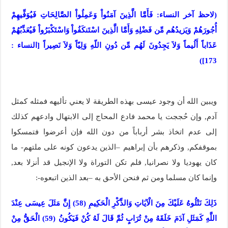
(لاحظ آخر النساء: فَأَمَّا الَّذِينَ آمَنُواْ وَعَمِلُواْ الصَّالِحَاتِ فَيُوَفِّيهِمْ
أُجُورَهُمْ وَيَزيدُهُم مِّن فَضْلِهِ وَأَمَّا الَّذِينَ اسْتَنكَفُواْ وَاسْتَكْبَرُواْ فَيُعَذِّبُهُمْ
عَذَاباً أَلُيماً وَلاَ يَجِدُونَ لَهُم مِّن دُونِ اللّهِ وَلِيّاً وَلاَ نَصِيراً [النساء :
173])
ويبين الله أن وجود عيسى بهذه الطريقة لا يعني تأليهه فمثله كمثل
آدم, وإن حُججت يا محمد فادع المحاج إلى الابتهال وادعهم كذلك
إلى عدم اتخاذ بشر أرباباً من دون الله فإن أعرضوا فتمسكوا
بموقفكم, وذكرهم بأن إبراهيم –الذين يدعون كونه على ملتهم- ما
كان يهوديا ولا نصرانيا, فلم تكن التوراة ولا الإنجيل قد أنزلا بعد,
وإنما كان مسلما ومن ثم فنحن الأحق به –بعد الذين اتبعوه-:
ذَلِكَ نَتْلُوهُ عَلَيْكَ مِنَ الْآيَاتِ وَالذِّكْرِ الْحَكِيمِ (58) إِنَّ مَثَلَ عِيسَى عِنْدَ
اللَّهِ كَمَثَلِ آدَمَ خَلَقَهُ مِنْ تُرَابٍ ثُمَّ قَالَ لَهُ كُنْ فَيَكُونُ (59) الْحَقُّ مِنْ