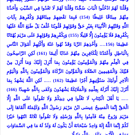
وَقُلْنَا لَهُمُ ادْخُلُوا الْبَابَ سُجَّدًا وَقُلْنَا لَهُمْ لَا تَعْدُوا فِي السَّبْتِ وَأَخَذْنَا
مِنْهُمْ مِيثَاقًا غَلِيظًا (154) فَبِمَا نَقْضِهِمْ مِيثَاقَهُمْ وَكُفْرِهِمْ بِآيَاتِ
اللَّهِ وَقَتْلِهِمُ الْأَنْبِيَاءَ بِغَيْرِ حَقٍّ وَقَوْلِهِمْ قُلُوبُنَا غُلْفٌ بَلْ طَبَعَ اللَّهُ عَلَيْهَا
بِكُفْرِهِمْ فَلَا يُؤْمِنُونَ إِلَّا قَلِيلًا (155) وَبِكُفْرِهِمْ وَقَوْلِهِمْ عَلَى مَرْيَمَ بُهْتَانًا
عَظِيمًا (156…. وَأَخْذِهِمُ الرِّبَا وَقَدْ نُهُوا عَنْهُ وَأَكْلِهِمْ أَمْوَالَ النَّاسِ
بِالْبَاطِلِ وَأَعْتَدْنَا لِلْكَافِرِينَ مِنْهُمْ عَذَابًا أَلِيمًا (161) لَكِنِ الرَّاسِخُونَ
فِي الْعِلْمِ مِنْهُمْ وَالْمُؤْمِنُونَ يُؤْمِنُونَ بِمَا أُنْزِلَ إِلَيْكَ وَمَا أُنْزِلَ مِنْ
قَبْلِكَ وَالْمُقِيمِينَ الصَّلَاةَ وَالْمُؤْتُونَ الزَّكَاةَ وَالْمُؤْمِنُونَ بِاللَّهِ وَالْيَوْمِ
الْآخِرِ أُولَئِكَ سَنُؤْتِيهِمْ أَجْرًا عَظِيمًا (162) ….. لَكِنِ اللَّهُ يَشْهَدُ بِمَا
أَنْزَلَ إِلَيْكَ أَنْزَلَهُ بِعِلْمِهِ وَالْمَلَائِكَةُ يَشْهَدُونَ وَكَفَى بِاللَّهِ شَهِيدًا (166)
….. يَا أَهْلَ الْكِتَابِ لَا تَغْلُوا فِي دِينِكُمْ وَلَا تَقُولُوا عَلَى اللَّهِ إِلَّا
الْحَقَّ إِنَّمَا الْمَسِيحُ عِيسَى ابْنُ مَرْيَمَ رَسُولُ اللَّهِ وَكَلِمَتُهُ أَلْقَاهَا إِلَى
مَرْيَمَ وَرُوحٌ مِنْهُ فَآمِنُوا بِاللَّهِ وَرُسُلِهِ وَلَا تَقُولُوا ثَلَاثَةٌ انْتَهُوا خَيْرًا
لَكُمْ إِنَّمَا اللَّهُ إِلَهٌ وَاحِدٌ سُبْحَانَهُ أَنْ يَكُونَ لَهُ وَلَدٌ لَهُ مَا فِي السَّمَاوَاتِ
وَمَا فِي الْأَرْضِ وَكَفَى بِاللَّهِ وَكِيلًا ..