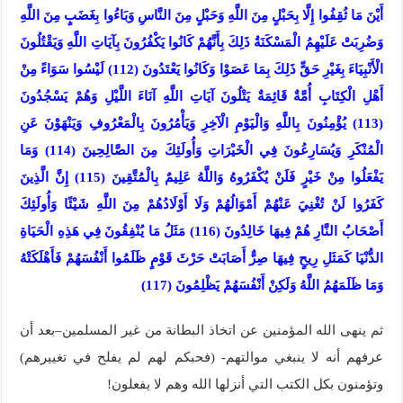
أَيْنَ مَا ثُقِفُوا إِلَّا بِحَبْلٍ مِنَ اللَّهِ وَحَبْلٍ مِنَ النَّاسِ وَبَاءُوا بِغَضَبٍ مِنَ اللَّهِ
وَضُرِبَتْ عَلَيْهِمُ الْمَسْكَنَةُ ذَلِكَ بِأَنَّهُمْ كَانُوا يَكْفُرُونَ بِآيَاتِ اللَّهِ وَيَقْتُلُونَ
الْأَنْبِيَاءَ بِغَيْرِ حَقٍّ ذَلِكَ بِمَا عَصَوْا وَكَانُوا يَعْتَدُونَ (112) لَيْسُوا سَوَاءً مِنْ
أَهْلِ الْكِتَابِ أُمَّةٌ قَائِمَةٌ يَتْلُونَ آيَاتِ اللَّهِ آنَاءَ اللَّيْلِ وَهُمْ يَسْجُدُونَ
(113) يُؤْمِنُونَ بِاللَّهِ وَالْيَوْمِ الْآخِرِ وَيَأْمُرُونَ بِالْمَعْرُوفِ وَيَنْهَوْنَ عَنِ
الْمُنْكَرِ وَيُسَارِعُونَ فِي الْخَيْرَاتِ وَأُولَئِكَ مِنَ الصَّالِحِينَ (114) وَمَا
يَفْعَلُوا مِنْ خَيْرٍ فَلَنْ يُكْفَرُوهُ وَاللَّهُ عَلِيمٌ بِالْمُتَّقِينَ (115) إِنَّ الَّذِينَ
كَفَرُوا لَنْ تُغْنِيَ عَنْهُمْ أَمْوَالُهُمْ وَلَا أَوْلَادُهُمْ مِنَ اللَّهِ شَيْئًا وَأُولَئِكَ
أَصْحَابُ النَّارِ هُمْ فِيهَا خَالِدُونَ (116) مَثَلُ مَا يُنْفِقُونَ فِي هَذِهِ الْحَيَاةِ
الدُّنْيَا كَمَثَلِ رِيحٍ فِيهَا صِرٌّ أَصَابَتْ حَرْثَ قَوْمٍ ظَلَمُوا أَنْفُسَهُمْ فَأَهْلَكَتْهُ
وَمَا ظَلَمَهُمُ اللَّهُ وَلَكِنْ أَنْفُسَهُمْ يَظْلِمُونَ (117)
ثم ينهى الله المؤمنين عن اتخاذ البطانة من غير المسلمين–بعد أن
عرفهم أنه لا ينبغي موالتهم- (فحبكم لهم لم يفلح في تغييرهم)
وتؤمنون بكل الكتب التي أنزلها الله وهم لا يفعلون!