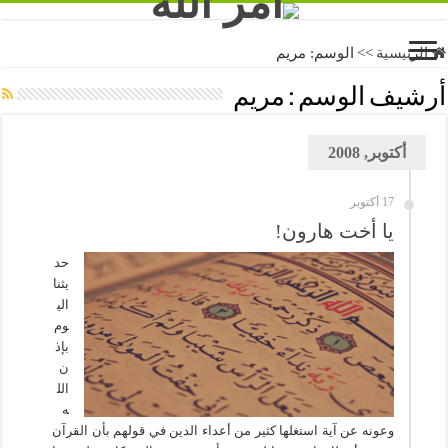
الرئيسية
>>
الوسم:
مريم
أرشيف الوسم :
مريم
أكتوبر, 2008
17 أكتوبر
يا أخت هارون!
حد
يثنا
الي
وم
بإذ
ن
الل
ه
وعونه عن آية استغلها كثير من أعداء الدين في قولهم بأن القرآن