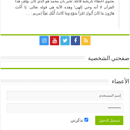
يحتوي أخطاء تاريخية قاتلة, تخبر بأن محمد هو الذي كان يؤلف هذا
القرآن لا أنه وحي إلهي! وهذه الآية هي قوله تعالى: يَا أُخْتَ
هَارُونَ مَا كَانَ أَبُوكِ امْرَأَ سَوْءٍ وَمَا كَانَتْ أُمُّكِ بَغِيّاً [مريم : …
صفحتي الشخصية
الأعضاء
تذكرني