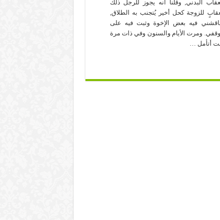
عقاب البدني, وقلنا أنه يجوز للرجل ذلك
قابٍ للزوجة كحل أخير يُتجنب به الطلاق,
اقشني فيه بعض الإخوة وثبت فيه على
قفي. ومرت الأيام والسنون وفي ذات مرة
ت أتأمل …