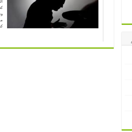
ال
كع
ون
مو
كن