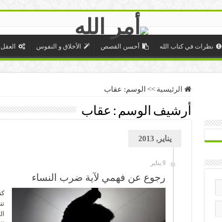
نظرات في كتاب الله
أحسن القصص
الأخلاق و النفوس
العقل 
الرئيسية
>>
الوسم:
عقاب
أرشيف الوسم :
عقاب
يناير, 2013
9 يناير
رجوع عن فهمي لآية ضرب النساء
كن
تت
ال