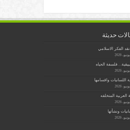
لات حديثة
قد الفكر الاسلامي
ييقية…فلسفة الحياه
ة اللسانيات واقسامها
ة العربية المتخلفه
انيات ونشأتها