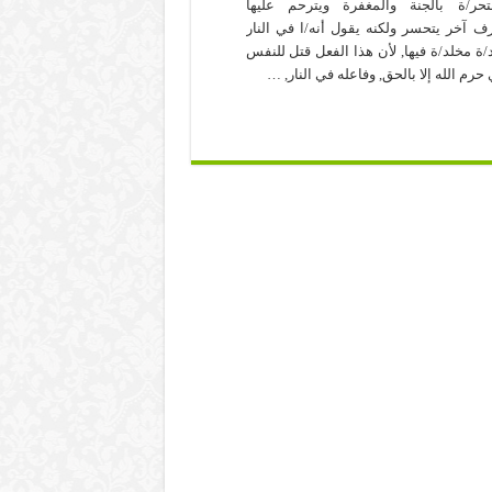
نتحر/ة بالجنة والمغفرة ويترحم عليها
 آخر يتحسر ولكنه يقول أنه/ا في النار
/ة مخلد/ة فيها, لأن هذا الفعل قتل للنفس
 حرم الله إلا بالحق, وفاعله في النار, …