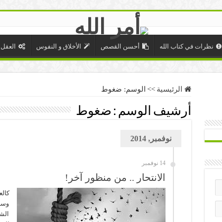
نظرات في كتاب الله
أحسن القصص
الأخلاق و النفوس
العقل 
الرئيسية
>>
الوسم:
ضغوط
أرشيف الوسم :
ضغوط
نوفمبر, 2014
14 نوفمبر
الانتحار .. من منظور آخر!
كالع
وسائ
الش