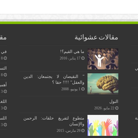
مقالات عشوائية
مقا
ما هي القيم؟!
في ن
17 يناير، 2016
8 يونيو، 2026
ي
التس
8 يونيو، 2026
” النقيضان لا يجتمعان: الدين
والعقل” !!!! حقا ؟
أهمي
1 يونيو، 2008
3 يونيو، 2026
اللغ
النول
3 يونيو، 2026
22 مايو، 2026
اللس
ة
متطوع لتفريغ حلقات: الرحمن
والإنسان
3 يونيو، 2026
29 مارس، 2015