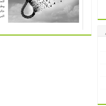
للم
وطرف
خالد
التي