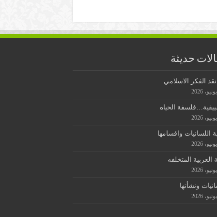
لات حديثة
قد الفكر الاسلامي
ييقية…فلسفة الحياه
ة اللسانيات واقسامها
ة العربية المتخلفه
انيات ونشأتها