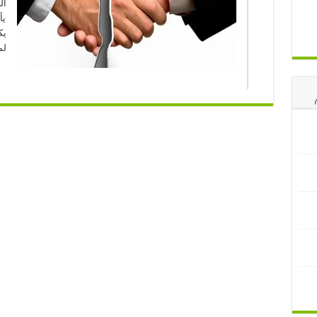
ال
يأ
يك
لم