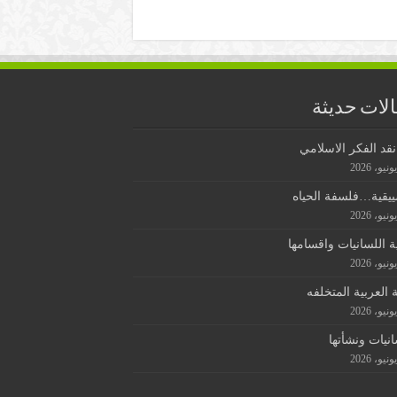
لات حديثة
قد الفكر الاسلامي
ييقية…فلسفة الحياه
ة اللسانيات واقسامها
ة العربية المتخلفه
انيات ونشأتها