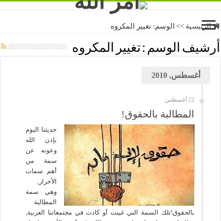
الرئيسية
>>
الوسم:
تغيير المكروه
أرشيف الوسم :
تغيير المكروه
أغسطس, 2010
22 أغسطس
المطالبة بالحقوق!
حديثنا اليوم
بإذن الله
وعونه عن
سمة من
أهم سمات
الأحرار,
وهي سمة
المطالبة
بالحقوق!تلك السمة التي غيبت أو كادت في مجتمعاتنا العربية,