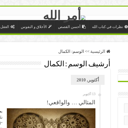
نظرات في كتاب الله
أحسن القصص
الأخلاق و النفوس
العقل 
الرئيسية
>>
الوسم:
الكمال
أرشيف الوسم :
الكمال
أكتوبر, 2010
13 أكتوبر
المثالي … والواقعي!
بع
تك
“ا