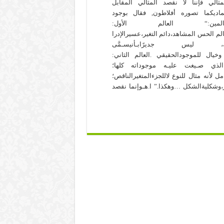
مثالي فإننا لا نقصد المثالي المقابل
ماديكما تصوره أفلاطون, فقال بوجود
المين:“ العالم الأول:
لم الحس المشاهد،دائم التغير،عسيرالإدرا
، ليس جديرًابـأنيسـمَّى
 وخيال للموجودالحقيقي .العالم الثاني:
لذي صـيغت عليـه موجوداته كلها؛
لأنه مثال للنوع لاللجزءالمتغيرالناقص؛
ر،وشكليةالشكل …وهكذا.” ا.هـوإنما نقصد