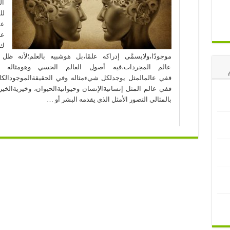
ال
لل
ع
عا
ك
موجودًا،ولايسمَّى إدراكه علمًا،بل هوشبيه بالعلم؛لأنه ظل
عالم المجردات،فيه أصول العالم الحسي وهومثاله ا
ففي عالمالمثل يوجدلكل شيءمثاله وفي الحقيقةالموجودالكامل 
ففي عالم المثل إنسانيةالإنسان وحيوانيةالحيوان، وخيريةالخي
بالمثالي التصور الأمثل الذي يقدمه البشر أو …