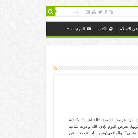
في الاسلام
الكتب
المرئيات
د أن عرضنا لقضية “القناعات” وكيفية
ونها, نعرض اليوم بإذن الله وعونه لثنائية
لمثالي” والواقعي!ونحن إذ نتحدث عن