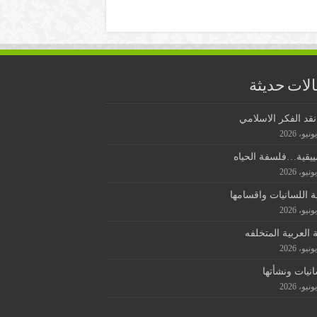
لات حديثة
قد الفكر الاسلامي
ييقية…فلسفة الحياه
ة اللسانيات واقسامها
ة العربية المتخلفه
انيات ونشأتها