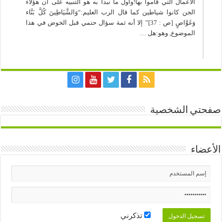
الأعمال التي قاموا بها!وأول ما نبدأ به هو التنبيه على أن هؤلاء
الجن كانوا شياطين كما قال الرب العليم:“وَالشَّيَاطِينَ كُلَّ بَنَّاء
وَغَوَّاصٍ [ص : 37]” إلا أنه ثمة سؤال حتمي قبل الخوض في هذا
الموضوع, وهو:هل …
صفحتي الشخصية
الأعضاء
تذكرني