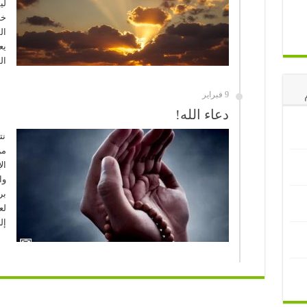
لي
خا
ال
يع
ال
9 فبراير
دعاء الله!
نت
من
ال
وا
بر
لع
إل