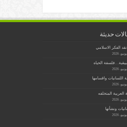
لات حديثة
قد الفكر الاسلامي
ييقية…فلسفة الحياه
ة اللسانيات واقسامها
ة العربية المتخلفه
انيات ونشأتها