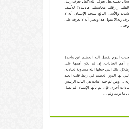
سأل نفسه:هل تعرف الله؟!هل تعرف ربك,
لقك, رازقك, محاسبك, هاديك؟! للأسف
شديد والأسى البالغ سيجد الإنسان أنه لا
رف ربه!لا نقول هذا ونعني أنه لا يعرفه على
وجه …
حدث اليوم بفضل الله العظيم عن واحدة
 أهم العبادات, إن لم تكن أهمها على
إطلاق, تلك التي جعلها الله مساوية لعبادته,
لتي لها الدور العظيم في ربط قلب العبد
به … ومن ثم حبه!عبادة هي الباب الرئيس
بادات أخرى, فإن لم يأتها الإنسان لم يصل
ى ما يريد, ولم …