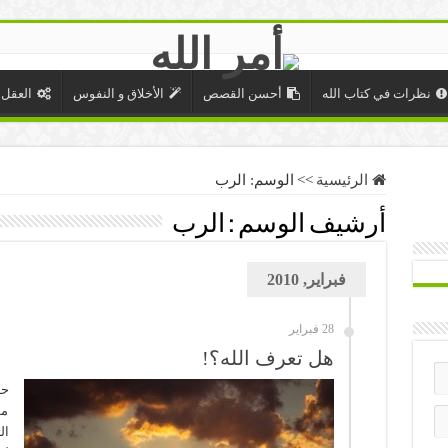
نظرات في كتاب الله
أحسن القصص
الأخلاق و النفوس
العقل 
الرئيسية
>>
الوسم:
الرب
أرشيف الوسم :
الرب
فبراير, 2010
28 فبراير
هل تعرف الله؟!
حد
مو
ال