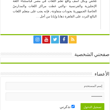
تلخص وبكل أسف واقع تعلم اللغات في مصر, فباستثناء اللغة
الإنجليزية والفرنسية –والتي غطت مراكز اللغات والمدارسُ
الخاصةُ الجمهوريةَ بجودات متفاوتة-, فإنه يجب على متعلم اللغات
البالغ التردد على القاهرة ذهابا وإيابا من أجل …
صفحتي الشخصية
الأعضاء
تذكرني