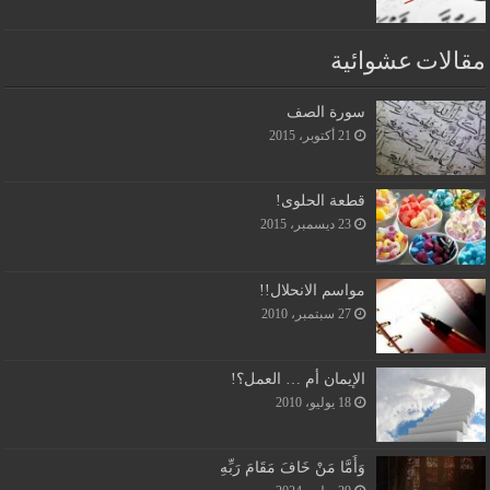
مقالات عشوائية
سورة الصف
21 أكتوبر، 2015
قطعة الحلوى!
23 ديسمبر، 2015
مواسم الانحلال!!
27 سبتمبر، 2010
الإيمان أم … العمل؟!
18 يوليو، 2010
وَأَمَّا مَنْ خَافَ مَقَامَ رَبِّهِ