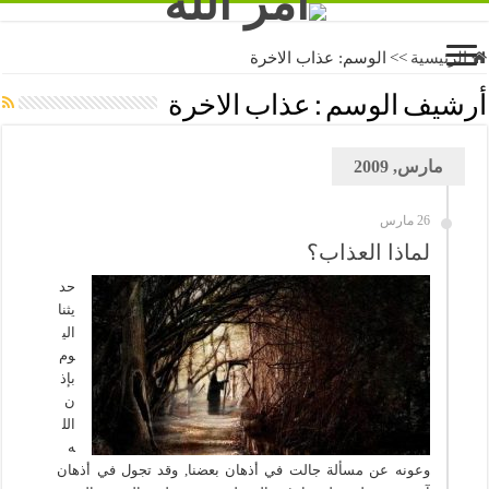
الرئيسية
>>
الوسم:
عذاب الاخرة
أرشيف الوسم :
عذاب الاخرة
مارس, 2009
26 مارس
لماذا العذاب؟
حد
يثنا
الي
وم
بإذ
ن
الل
ه
وعونه عن مسألة جالت في أذهان بعضنا, وقد تجول في أذهان