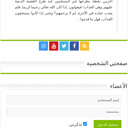
آخرين, نقطة يطرحها غير المسلمين عند طرح القضية الدينية
عليهم, وهي العذاب! فيقولون: إذا كان الله تعالى رحيما كريما, فلم
يعذب عباده في الآخرة, لم لا يرحمهم؟ وحتى إذا كانوا يستحقون
العذاب, فهل ما قدموا …
صفحتي الشخصية
الأعضاء
تذكرني