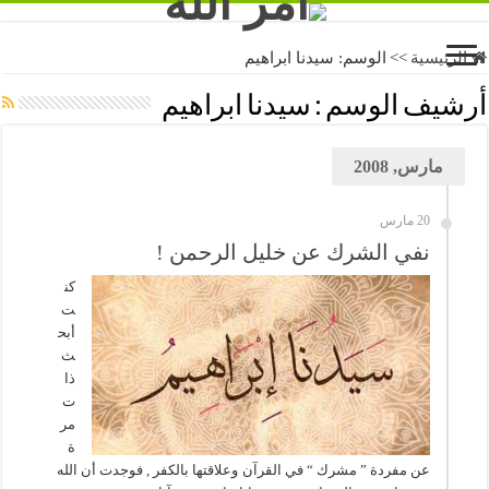
الرئيسية
>>
الوسم:
سيدنا ابراهيم
أرشيف الوسم :
سيدنا ابراهيم
مارس, 2008
20 مارس
نفي الشرك عن خليل الرحمن !
كن
ت
أبح
ث
ذا
ت
مر
ة
عن مفردة ” مشرك “ في القرآن وعلاقتها بالكفر , فوجدت أن الله