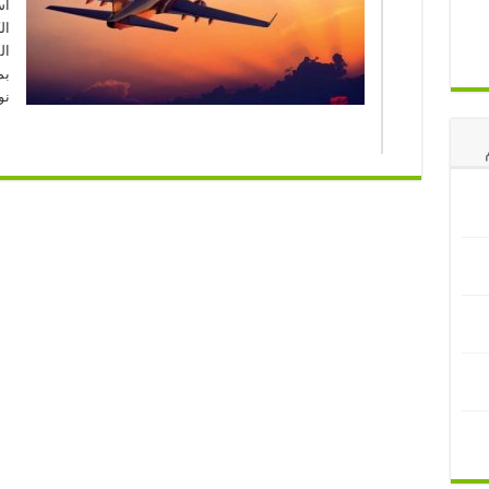
أس
ال
ال
نو