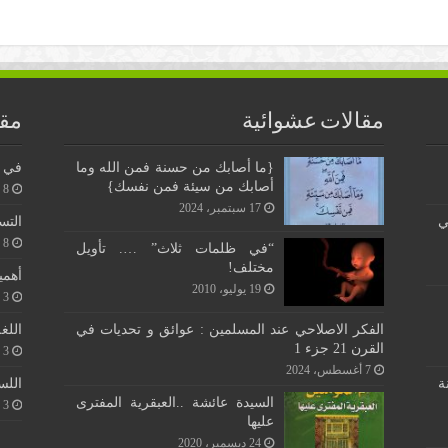
مقالات عشوائية
مقا
{ما أصابك من حسنة فمن الله وما
في ن
أصابك من سيئة فمن نفسك}
8 يونيو، 2026
17 سبتمبر، 2024
ي
التس
8 يونيو، 2026
“في ظلمات ثلاث” …. تأويل
مختلف!
أهمي
19 يوليو، 2010
3 يونيو، 2026
اللغ
الفكر الاصلاحي عند المسلمين : عوائق و تحديات في
القرن 21 جزء 1
3 يونيو، 2026
7 أغسطس، 2024
اللس
ة
السيدة عائشة ..العبقرية المفترى
3 يونيو، 2026
عليها
24 ديسمبر، 2020