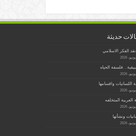
لات حديثة
قد الفكر الاسلامي
ييقية…فلسفة الحياه
ة اللسانيات واقسامها
ة العربية المتخلفه
انيات ونشأتها