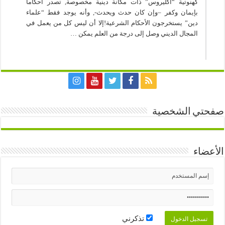
كهنوتية “اكليروس” ذات مكانة دينية مخصوصة, تصدر أحكاما
بإيمان وكفر –وإن كان حدث ويحدث-, وأنه يوجد فقط “علماء
دين” يستخرجون الأحكام الشرعية!إلا أن ليس كل من يعمل في
المجال الديني وصل إلى درجة من العلم يمكن …
صفحتي الشخصية
الأعضاء
تذكرني