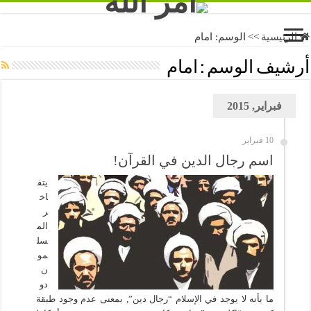
الرئيسية
>>
الوسم:
امام
أرشيف الوسم :
امام
فبراير, 2015
10 فبراير
اسم رجال الدين في القرآن!
يتف
اخ
ر
الم
سل
مو
ن
دو
ما بأنه لا يوجد في الإسلام “رجال دين”, بمعنى عدم وجود طبقة