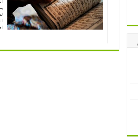
ال
وظ
لم
ال
ال