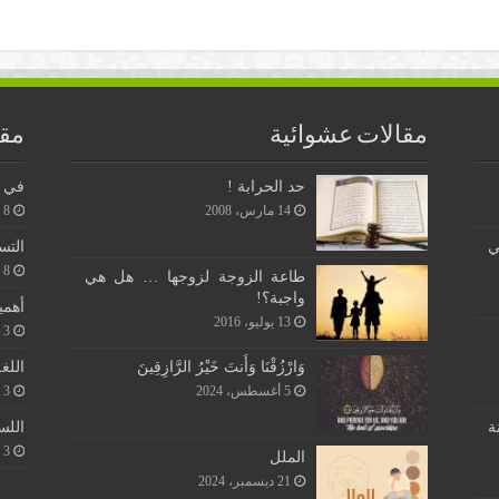
مقالات عشوائية
مقا
حد الحرابة !
في ن
14 مارس، 2008
8 يونيو، 2026
ي
التس
8 يونيو، 2026
طاعة الزوجة لزوجها … هل هي
واجبة؟!
أهمي
13 يوليو، 2016
3 يونيو، 2026
اللغ
وَارْزُقْنَا وَأَنتَ خَيْرُ الرَّازِقِينَ
3 يونيو، 2026
5 أغسطس، 2024
اللس
ة
3 يونيو، 2026
الملل
21 ديسمبر، 2024