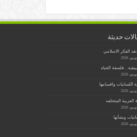
لات حديثة
قد الفكر الاسلامي
ييقية…فلسفة الحياه
ة اللسانيات واقسامها
ة العربية المتخلفه
انيات ونشأتها