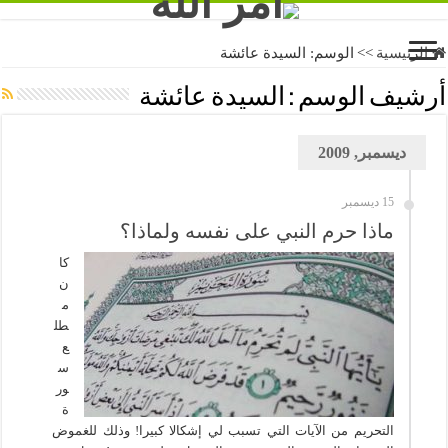
الرئيسية
>>
الوسم:
السيدة عائشة
أرشيف الوسم :
السيدة عائشة
ديسمبر, 2009
15 ديسمبر
ماذا حرم النبي على نفسه ولماذا؟
كا
ن
م
طل
ع
س
ور
ة
التحريم من الآيات التي تسبب لي إشكالا كبيرا! وذلك للغموض