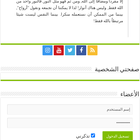
إلا مفردا ومضافا إلى الله, ومن ثم فهو مثل النور, فالنور واحد من
الله فقط, وليس هناك أنوار! لذا لا يمكننا أن نجمعه ونقول "أرواح",
بينما من الممكن أن نستعمله منكرا. بينما النفس ليست شيئا
مرتبطاً بالله فقط!
صفحتي الشخصية
الأعضاء
تذكرني