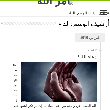
الرئيسية
>>
الوسم:
الداء
أرشيف الوسم :
الداء
فبراير, 2010
9 فبراير
دعاء الله!
نتح
د
ث
الي
وم
بف
ض
ل
الله العظيم عن واحدة من أهم العبادات, إن لم تكن أهمها على