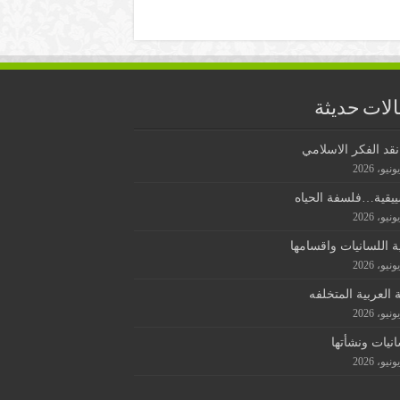
لات حديثة
قد الفكر الاسلامي
ييقية…فلسفة الحياه
ة اللسانيات واقسامها
ة العربية المتخلفه
انيات ونشأتها