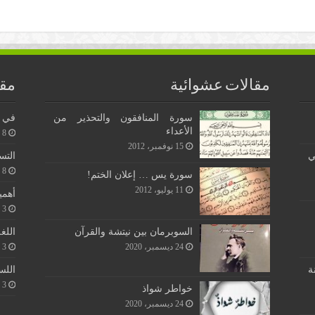
مقالات عشوائية
مقا
سورة المنافقون والتحذير من
في ن
الأعداء
8 يونيو، 2026
15 نوفمبر، 2012
ي
التس
8 يونيو، 2026
سورة يس … إعلان الختم!
11 يوليو، 2012
أهمي
3 يونيو، 2026
اللغ
السوبرمان بين نيتشة والقرآن
3 يونيو، 2026
24 ديسمبر، 2020
اللس
ة
3 يونيو، 2026
خواطر شواذ
24 ديسمبر، 2020