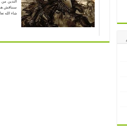
التدين من أ
سنناقش هذه
شاء الله تع