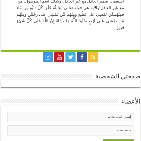
استعمال ضمير العاقل مع غير العاقل, وكذلك اسم الموصول: من,
مع غير العاقل!والآية هي قوله تعالى:“وَاللَّهُ خَلَقَ كُلَّ دَابَّةٍ مِن مَّاء
فَمِنْهُممَّن يَمْشِي عَلَى بَطْنِهِ وَمِنْهُم مَّن يَمْشِي عَلَى رِجْلَيْنِ وَمِنْهُم
مَّن يَمْشِي عَلَى أَرْبَعٍ يَخْلُقُ اللَّهُ مَا يَشَاءُ إِنَّ اللَّهَ عَلَى كُلِّ شَيْءٍ
قَدِيرٌ …
صفحتي الشخصية
الأعضاء