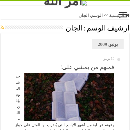
الرئيسية
>>
الوسم:
الجان
أرشيف الوسم :
الجان
يونيو, 2009
15 يونيو
فمنهم من يمشي على!
حد
يثنا
الي
وم
بإذ
ن
الل
ه
وعونه عن آية من أشهر الآيات, التي يُضرب بها المثل على جواز