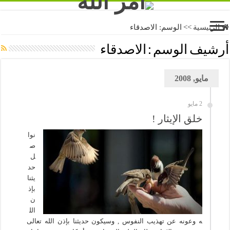
الرئيسية
>>
الوسم:
الاصدقاء
أرشيف الوسم :
الاصدقاء
مايو, 2008
2 مايو
خلق الإيثار !
نوا
ص
ل
حد
يثنا
بإذ
ن
الل
ه وعونه عن تهذيب النفوس , وسيكون حديثنا بإذن الله تعالى