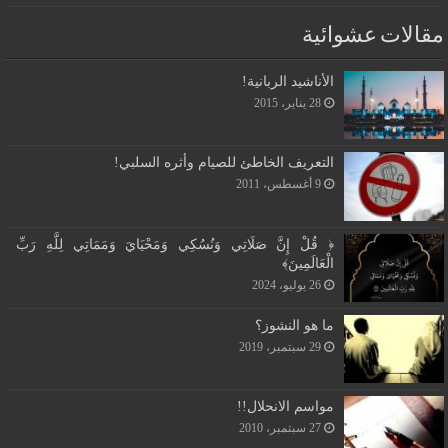
مقالات عشوائية
الأناشيد الربانية!
28 يناير، 2015
التعريف الخاطئ للصيام وأثره السلبي!
9 أغسطس، 2011
﴿ قُلْ إِنَّ صَلَاتِي وَنُسُكِي وَمَحْيَايَ وَمَمَاتِي لِلَّهِ رَبِّ
الْعَالَمِينَ﴾
26 يوليو، 2024
ما هو النشوز؟
29 سبتمبر، 2019
مواسم الانحلال!!
27 سبتمبر، 2010