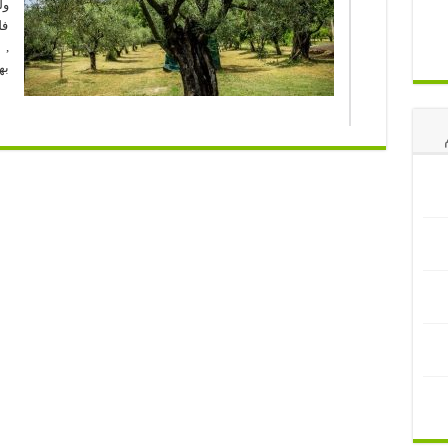
ول
فل
, 
به