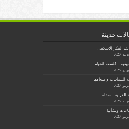
لات حديثة
قد الفكر الاسلامي
ييقية…فلسفة الحياه
ة اللسانيات واقسامها
ة العربية المتخلفه
انيات ونشأتها