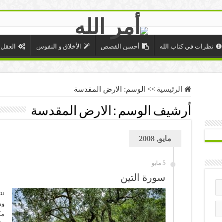
نظرات في كتاب الله
أحسن القصص
الأخلاق و النفوس
العقل 
الرئيسية
>>
الوسم:
الارض المقدسة
أرشيف الوسم :
الارض المقدسة
مايو, 2008
5 مايو
سورة التين
نت
وه
مك