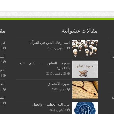
مقالات عشوائية
مقا
اسم رجال الدين في القرآن!
في ن
10 فبراير، 2015
8 يونيو، 2026
ي
التس
8 يونيو، 2026
سورة التغابن … علم الله
بالأعمال!
أهمي
23 نوفمبر، 2015
3 يونيو، 2026
اللغ
سورة الانشقاق
3 يونيو، 2026
2 مايو، 2008
اللس
ة
3 يونيو، 2026
بين: الله العظيم .. والعقل
6 أكتوبر، 2025