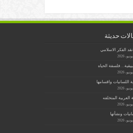
لات حديثة
قد الفكر الاسلامي
ييقية…فلسفة الحياه
ة اللسانيات واقسامها
ة العربية المتخلفه
انيات ونشأتها