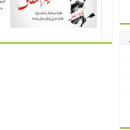
التق
... 