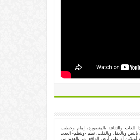
ا للغات والثقافة بالمنصورة، إمام وخطيب
 بالنص وبالعقل وبالقلب. نظم -وينظم- العديد
ونلاين أو على أرض الواقع. مر بالعديد من