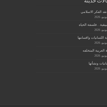
لات حديثة
قد الفكر الاسلامي
ييقية…فلسفة الحياه
ة اللسانيات واقسامها
ة العربية المتخلفه
انيات ونشأتها