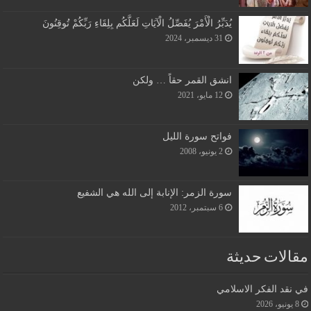
يُدَبِّرُ الْأَمْرَ يُفَصِّلُ الْآيَاتِ لَعَلَّكُم بِلِقَاءِ رَبِّكُمْ تُوقِنُونَ
31 ديسمبر، 2024
انشق القمر حقاً … ولكن
12 مايو، 2021
فواتح سورة الليل
2 يونيو، 2008
سورة الزمر: الإنابة إلى الله هي الشفيع
6 سبتمبر، 2012
مقالات حديثة
في نقد الفكر الاسلامي
8 يونيو، 2026