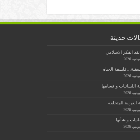
لات حديثة
قد الفكر الاسلامي
ييقية…فلسفة الحياه
ة اللسانيات واقسامها
ة العربية المتخلفه
انيات ونشأتها