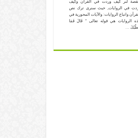
قصة لنر كيف وردت في القرآن وكيف
دت في الروايات, حيث سنرى ترك نص
قرآن واتباع الروايات: والآيات المحورية في
ه الروايات هي قوله تعالى ” قَالَ فَمَا
طْبُكَ …