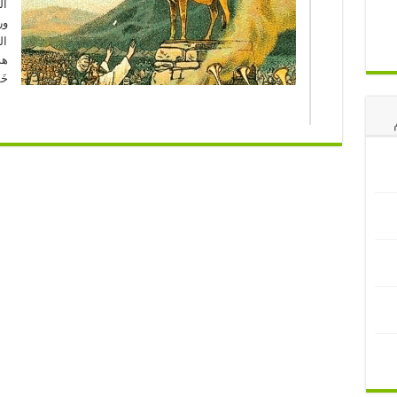
ال
ور
ال
هذ
خَ