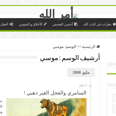
نظرات في كتاب الله
أحسن القصص
الأخلاق و النفوس
العقل 
الرئيسية
>>
الوسم:
موسي
أرشيف الوسم :
موسي
مايو, 2008
5 مايو
السامري والعجل الغير ذهبي !
تن
ال
وه