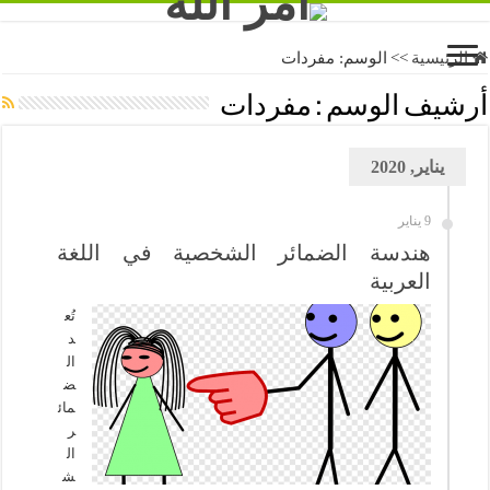
الرئيسية
>>
الوسم:
مفردات
أرشيف الوسم :
مفردات
يناير, 2020
9 يناير
هندسة الضمائر الشخصية في اللغة
العربية
تُع
د
ال
ض
مائ
ر
ال
ش