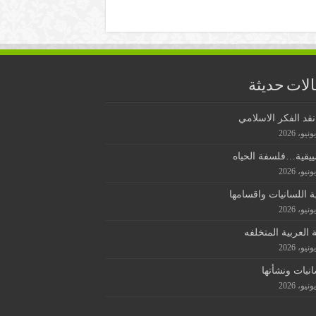
لات حديثة
قد الفكر الاسلامي
ييقية…فلسفة الحياه
ة اللسانيات واقسامها
ة العربية المتخلفه
انيات ونشأتها