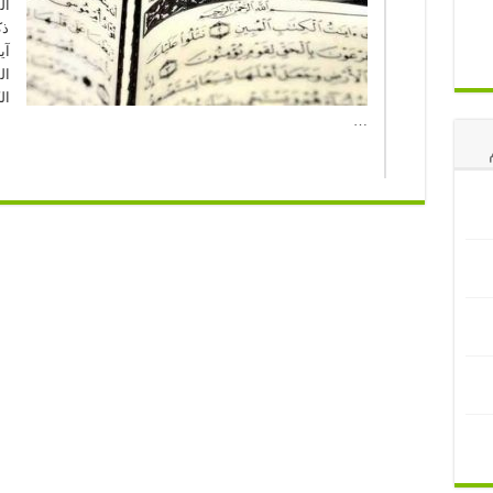
ال
ذك
آي
ال
ال
…