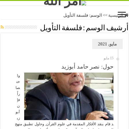
الرئيسية
>>
الوسم:
فلسفة التأويل
أرشيف الوسم :
فلسفة التأويل
مايو, 2021
15 مايو
حول: نصر حامد أبوزيد
وا
خت
صا
راً
فإ
ن
أبو
زي
د قام بنقد الأفكار المقدمة في علوم القرآن, وحاول تطبيق منهج