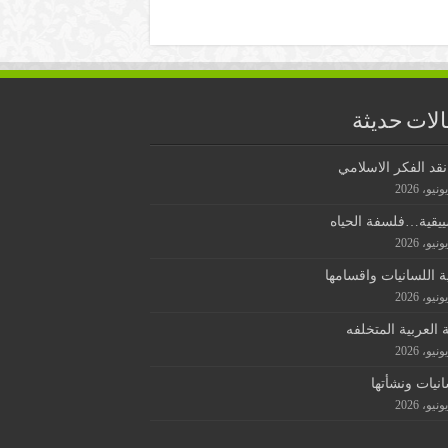
لات حديثة
قد الفكر الاسلامي
ييقية…فلسفة الحياه
ة اللسانيات واقسامها
ة العربية المتخلفه
انيات ونشأتها