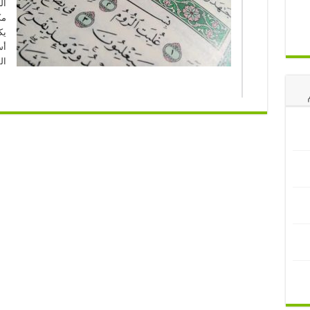
ال
مك
يك
أس
ال