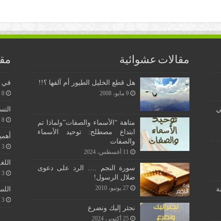
مقالات عشوائية
مقا
هل قطع الخليل الطيور أم آلفها ؟!!
في ن
9 مايو، 2008
8 يونيو، 2026
ي
التس
8 يونيو، 2026
متاهة “الأسماء والصفات”ولماذا تم
ابتداع مصطلح: توحيد الأسماء
أهمي
والصفات
3 يونيو، 2026
11 أغسطس، 2024
اللغ
سورة النجم …. الرد على دعوى
3 يونيو، 2026
ضلال الرسول!
27 يونيو، 2010
اللس
ة
3 يونيو، 2026
نجئر إليك ونضرع
25 أكتوبر، 2024