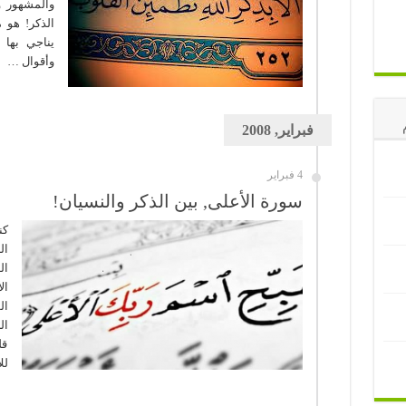
والمشهور وا
الذكر! هو م
يناجي بها 
وأقوال …
فبراير, 2008
4 فبراير
سورة الأعلى, بين الذكر والنسيان!
كن
ال
ال
ال
ال
ال
قل
لل