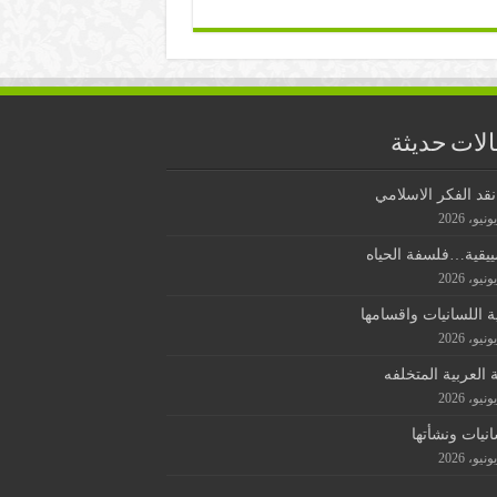
لات حديثة
قد الفكر الاسلامي
ييقية…فلسفة الحياه
ة اللسانيات واقسامها
ة العربية المتخلفه
انيات ونشأتها