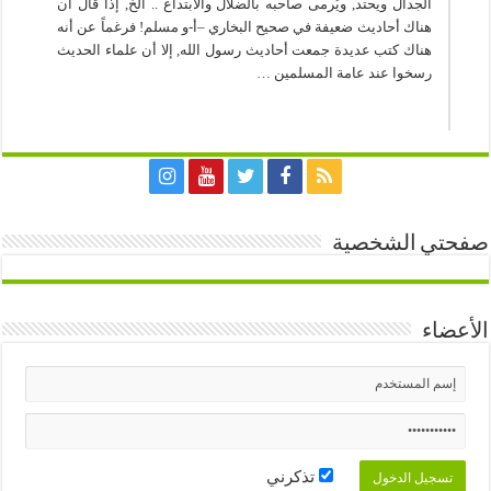
الجدال ويحتد, ويُرمى صاحبه بالضلال والابتداع .. الخ, إذا قال أن
هناك أحاديث ضعيفة في صحيح البخاري –أ-و مسلم! فرغماً عن أنه
هناك كتب عديدة جمعت أحاديث رسول الله, إلا أن علماء الحديث
رسخوا عند عامة المسلمين …
صفحتي الشخصية
الأعضاء
تذكرني