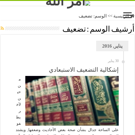
الرئيسية
>>
الوسم:
تضعيف
أرشيف الوسم :
تضعيف
يناير, 2016
30 يناير
إشكالية التضعيف الاستبعادي
م
ن
حي
ن
لآخ
ر
يط
فو
على الساحة جدال بشأن صحة بعض الأحاديث وضعفها, ويشتد