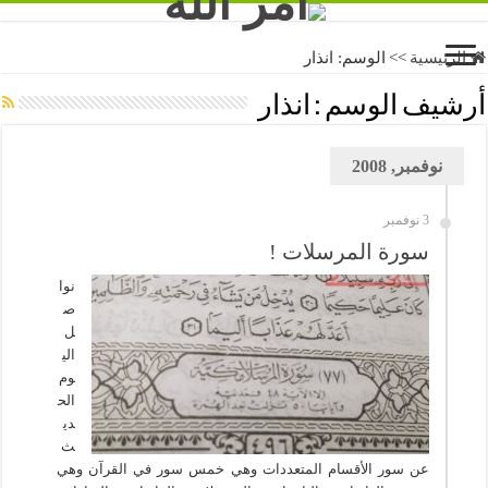
الرئيسية
>>
الوسم:
انذار
أرشيف الوسم :
انذار
نوفمبر, 2008
3 نوفمبر
سورة المرسلات !
نوا
ص
ل
الي
وم
الح
دي
ث
عن سور الأقسام المتعددات وهي خمس سور في القرآن وهي