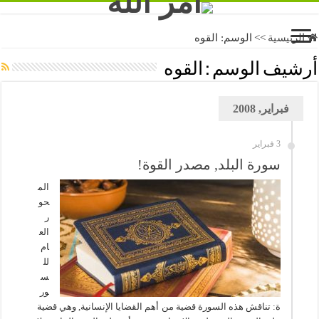
الرئيسية
>>
الوسم:
القوه
أرشيف الوسم :
القوه
فبراير, 2008
3 فبراير
سورة البلد, مصدر القوة!
الم
حو
ر
الع
ام
لل
س
ور
ة: تناقش هذه السورة قضية من أهم القضايا الإنسانية, وهي قضية